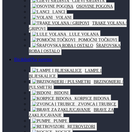
CIJEVI SJEDIŠTA
OSOVINE POGONA
LANCI
VOLANI
TRAKE VOLANA /
GRIPOVI
LULE VOLANA
POMOĆNI TOČKOVI
ŠRAFOVSKA
ROBA I OSTALO
Biciklistička oprema
LAMPE I
BLJESKALICE
BRZINOMJERI /
PULSMETRI
BIDONI
KORPICE BIDONA
ZVONCA I TRUBICE
BRAVE ZA
ZAKLJUCAVANJE
PUMPE
RETROVIZORI