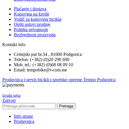
Plaćanje i dostava
Kupovina na kredit
Vodič za kupovinu bicikla
Opšti uslovi prodaje
Politika privatnosti
Bezbjednost proizvoda
Kontakt info
Cetinjski put br.34 , 81000 Podgorica
Telefon: (+382) (0)20 290 690
Mob. tel.: (+382) (0)68 08 09 10
Email: tempobike@t-com.me
Prodavnica i servis bicikli i sportske opreme Tempo Podgorica
izrada sajta
Zatvori
Pretraga
Info strane
Prodavnica