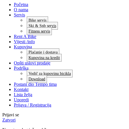
Početna
O nama
Servis
Bike servis
Ski & Snb servis
Fitness servis
Rent A Bike
Vijesti /info
Kupovina
Plaćanje i dostava
Kupovina na kredit
Opšti uslovi prodaje
Podrška
Vodič za kupovinu bicikla
Download
Postani dio Tempo tima
Kontakt
Lista želja
Uporedi
Prijava / Registracija
Prijavi se
Zatvori