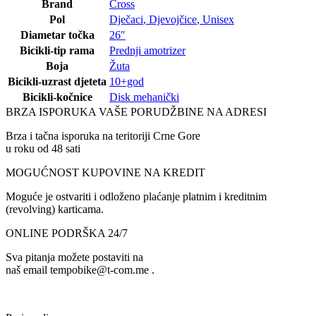
Brand
Cross
Pol
Dječaci
,
Djevojčice
,
Unisex
Diametar točka
26″
Bicikli-tip rama
Prednji amotrizer
Boja
Žuta
Bicikli-uzrast djeteta
10+god
Bicikli-kočnice
Disk mehanički
BRZA ISPORUKA VAŠE PORUDŽBINE NA ADRESI
Brza i tačna isporuka na teritoriji Crne Gore
u roku od 48 sati
MOGUĆNOST KUPOVINE NA KREDIT
Moguće je ostvariti i odloženo plaćanje platnim i kreditnim
(revolving) karticama.
ONLINE PODRŠKA 24/7
Sva pitanja možete postaviti na
naš email tempobike@t-com.me .