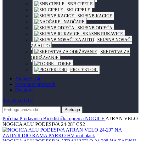
SNB CIPELE
SKI CIPELE
SKI/SNB KACIGE
NAOČARE
SKI/SNB ODJEĆA
SKI/SNB RUKAVICE
SKI/SNB NOSAČI
ZA AUTO
SREDSTVA ZA
ODRŽAVANJE
TORBE
PROTEKTORI
Akcija
% sale
Novo
novi proizvodi
Brendovi
0
stavka
0,00
€
Pretraga
Početna
Prodavnica
Biciklistička oprema
NOGICE
ATRAN VELO
NOGICA ALU PODESIVA 24-28″ CS2