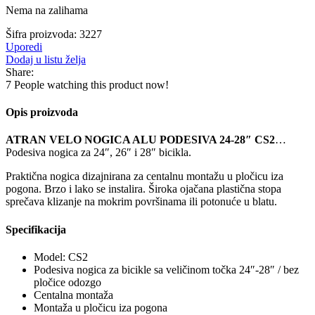
Nema na zalihama
Šifra proizvoda:
3227
Uporedi
Dodaj u listu želja
Share:
7
People watching this product now!
Opis proizvoda
ATRAN VELO NOGICA ALU PODESIVA 24-28″ CS2
…
Podesiva nogica za 24″, 26″ i 28″ bicikla.
Praktična nogica dizajnirana za centalnu montažu u pločicu iza
pogona. Brzo i lako se instalira. Široka ojačana plastična stopa
sprečava klizanje na mokrim površinama ili potonuće u blatu.
Specifikacija
Model: CS2
Podesiva nogica za bicikle sa veličinom točka 24″-28″ / bez
pločice odozgo
Centalna montaža
Montaža u pločicu iza pogona