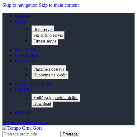
Skip to navigation
Skip to main content
O nama
Servis
Bike servis
Ski & Snb servis
Fitness servis
Rent A Bike
Vijesti /info
Kupovina
Plaćanje i dostava
Kupovina na kredit
Opšti uslovi prodaje
Podrška
Vodič za kupovinu bicikla
Download
Kontakt
Postani dio Tempo tima
Pretraga