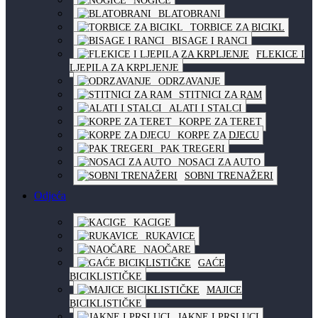
NOGICE
BLATOBRANI
TORBICE ZA BICIKL
BISAGE I RANCI
FLEKICE I
LJEPILA ZA KRPLJENJE
ODRZAVANJE
STITNICI ZA RAM
ALATI I STALCI
KORPE ZA TERET
KORPE ZA DJECU
PAK TREGERI
NOSACI ZA AUTO
SOBNI TRENAŽERI
Odjeća
KACIGE
RUKAVICE
NAOČARE
GAĆE
BICIKLISTIČKE
MAJICE
BICIKLISTIČKE
JAKNE I PRSLUCI