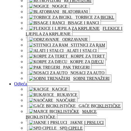
RETROVIZORI
NOGICE
BLATOBRANI
TORBICE ZA BICIKL
BISAGE I RANCI
FLEKICE I
LJEPILA ZA KRPLJENJE
ODRZAVANJE
STITNICI ZA RAM
ALATI I STALCI
KORPE ZA TERET
KORPE ZA DJECU
PAK TREGERI
NOSACI ZA AUTO
SOBNI TRENAŽERI
Odjeća
KACIGE
RUKAVICE
NAOČARE
GAĆE BICIKLISTIČKE
MAJICE
BICIKLISTIČKE
JAKNE I PRSLUCI
SPD CIPELE