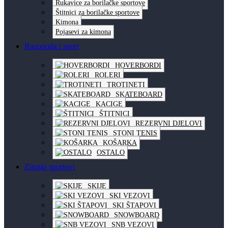
Rukavice za borilačke sportove
Štitnici za borilačke sportove
Kimona
Pojasevi za kimona
Razonoda i sport
HOVERBORDI
ROLERI
TROTINETI
SKATEBOARD
KACIGE
ŠTITNICI
REZERVNI DJELOVI
STONI TENIS
KOŠARKA
OSTALO
Zimski sportovi
SKIJE
SKI VEZOVI
SKI ŠTAPOVI
SNOWBOARD
SNB VEZOVI