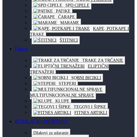
SPD CIPELE
PATIKE
ČARAPE
MARAME
KAPE, POTKAPE I
TRAKE
ŠTITNICI
Fitness
TRAKE ZA TRČANJE
ELIPTIČNI
TRENAŽERI
SOBNI BICIKLI
STEPERI
MULTIFUNKCIONALNE SPRAVE
KLUPE
TEGOVI I ŠIPKE
FITNES ARTIKLI
BORILAČKI SPORTOVI
Džakovi za udaranje