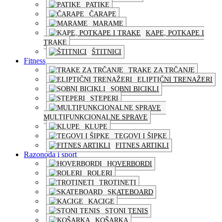
PATIKE
ČARAPE
MARAME
KAPE, POTKAPE I
TRAKE
ŠTITNICI
Fitness
TRAKE ZA TRČANJE
ELIPTIČNI TRENAŽERI
SOBNI BICIKLI
STEPERI
MULTIFUNKCIONALNE SPRAVE
KLUPE
TEGOVI I ŠIPKE
FITNES ARTIKLI
Razonoda i sport
HOVERBORDI
ROLERI
TROTINETI
SKATEBOARD
KACIGE
STONI TENIS
KOŠARKA