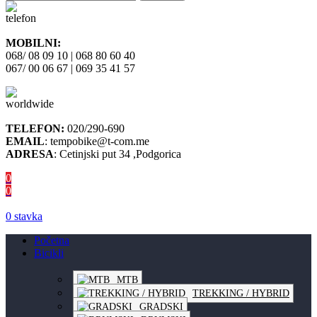
MOBILNI:
068/ 08 09 10 | 068 80 60 40
067/ 00 06 67 | 069 35 41 57
TELEFON:
020/290-690
EMAIL
: tempobike@t-com.me
ADRESA
: Cetinjski put 34 ,Podgorica
0
0
0
stavka
Početna
Bicikli
MTB
TREKKING / HYBRID
GRADSKI