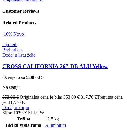
Customer Reviews
Related Products
-10%
Novo
Uporedi
Brzi prikaz
Dodaj u listu želja
CROSS CALIFORNIA 26″ DB ALU Yellow
Ocenjeno sa
5.00
od 5
Na stanju
353,00
€
Originalna cena je bila: 353,00 €.
317,70
€
Trenutna cena
je: 317,70 €.
Dodaj u korpu
Šifra:
1039-YELLOW
Težina
12,5 kg
Bicikli-vrsta rama
Aluminium