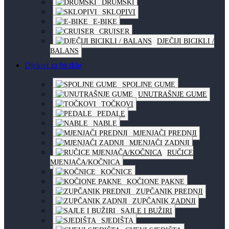
DRUMSKI
SKLOPIVI
E-BIKE
CRUISER
DJEČIJI BICIKLI /
BALANS
Djelovi za bicikle
SPOLJNE GUME
UNUTRAŠNJE GUME
TOČKOVI
PEDALE
NABLE
MJENJAČI PREDNJI
MJENJAČI ZADNJI
RUČICE
MJENJAČA/KOČNICA
KOČNICE
KOČIONE PAKNE
ZUPČANIK PREDNJI
ZUPČANIK ZADNJI
SAJLE I BUŽIRI
SJEDIŠTA