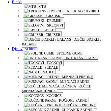
Bicikli
MTB
TREKKING / HYBRID
GRADSKI
DRUMSKI
SKLOPIVI
E-BIKE
CRUISER
DJEČIJI BICIKLI /
BALANS
Djelovi za bicikle
SPOLJNE GUME
UNUTRAŠNJE GUME
TOČKOVI
PEDALE
NABLE
MJENJAČI PREDNJI
MJENJAČI ZADNJI
RUČICE
MJENJAČA/KOČNICA
KOČNICE
KOČIONE PAKNE
ZUPČANIK PREDNJI
ZUPČANIK ZADNJI