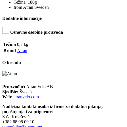
Težina: 180g
from Atran Sweden
Dodatne informacije
Osnovne osobine proizvoda
Težina
0,2 kg
Brand
Atran
O brendu
Proizvođač:
Atran Velo AB
Sjedište:
Švedska
Web:
atranvelo.com
Nadležna kontakt osoba iz firme za dodatna pitanja,
pojašnjenja i za prigovore:
Saša Kojašević
+382 68 08 09 10
tempobike@t-com.me