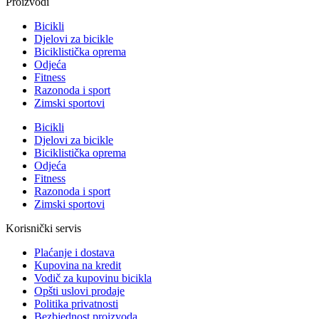
Proizvodi
Bicikli
Djelovi za bicikle
Biciklistička oprema
Odjeća
Fitness
Razonoda i sport
Zimski sportovi
Bicikli
Djelovi za bicikle
Biciklistička oprema
Odjeća
Fitness
Razonoda i sport
Zimski sportovi
Korisnički servis
Plaćanje i dostava
Kupovina na kredit
Vodič za kupovinu bicikla
Opšti uslovi prodaje
Politika privatnosti
Bezbjednost proizvoda