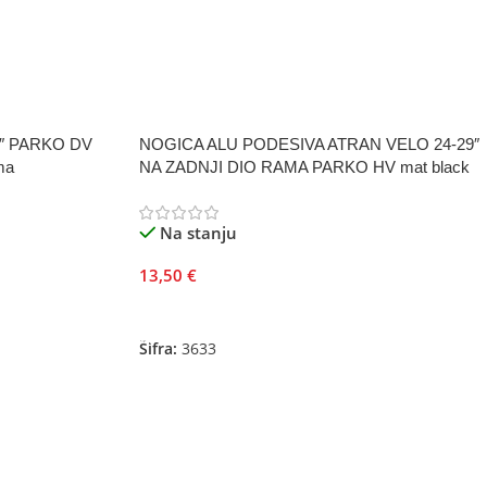
″ PARKO DV
NOGICA ALU PODESIVA ATRAN VELO 24-29″
ma
NA ZADNJI DIO RAMA PARKO HV mat black
Na stanju
13,50
€
Dodaj U Korpu
Šifra:
3633