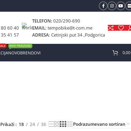
TELEFON:
020/290-690
 80 60 40
EMAIL
: tempobike@t-com.me
 35 41 57
ADRESA
: Cetinjski put 34 ,Podgorica
SALE
NOVI PROIZVODI
0,0
CIJA
NOVO
BRENDOVI
Prikaži
18
24
36