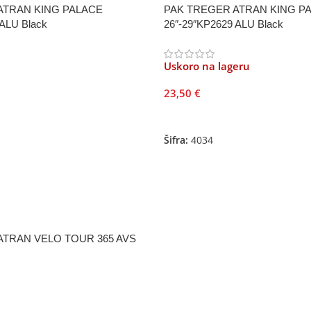
ATRAN KING PALACE
PAK TREGER ATRAN KING P
 ALU Black
26″-29″KP2629 ALU Black
Uskoro na lageru
23,50
€
Pročitajte Još
Šifra:
4034
ATRAN VELO TOUR 365 AVS