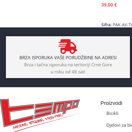
39,00
€
Dodaj U Korpu
Šifra:
PAK-AV-
BRZA ISPORUKA VAŠE PORUDŽBINE NA ADRESI
Brza i tačna isporuka na teritoriji Crne Gore
u roku od 48 sati
Proizvodi
Bicikli
Djelovi za bi