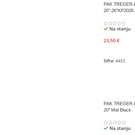
PAK TREGER 
20″-26″KP2026
Na stanju
23,50
€
Dodaj U Korpu
Šifra:
4453
PAK TREGER 
20″ Mat Black
Na stanju