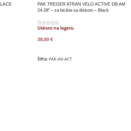
ALACE
PAK TREGER ATRAN VELO ACTIVE DB AM
24-28″ – za bicikla sa diskom – Black
Uskoro na lageru
38,00
€
Pročitajte Još
Šifra:
PAK-AV-ACT