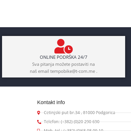
ONLINE PODRŠKA 24/7
Sva pitanja možete postaviti na
naš email tempobike@t-com.me .
Kontakt info
Cetinjski put br.34 , 81000 Podgorica
Telefon: (+382) (0)20 290 690
Mob. tel.: (+382) (0)68 08 09 10