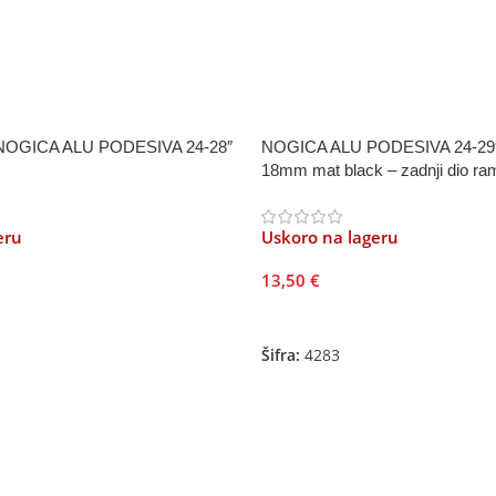
OGICA ALU PODESIVA 24-28″
NOGICA ALU PODESIVA 24-29
18mm mat black – zadnji dio ra
eru
Uskoro na lageru
13,50
€
Pročitajte Još
Šifra:
4283