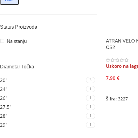
Status Proizvoda
Na stanju
ATRAN VELO N
CS2
Uskoro na lag
Diametar Točka
7,90
€
20"
3
Pročitajte Još
24"
1
26"
1
Šifra:
3227
27.5"
1
28"
1
29"
1