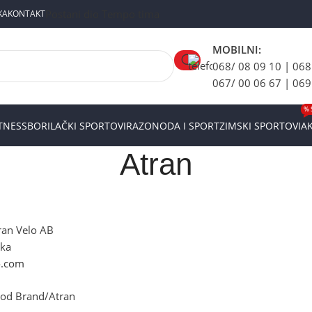
Postani dio Tempo tima
KA
KONTAKT
MOBILNI:
068/ 08 09 10 | 068
067/ 00 06 67 | 069
% 
ITNESS
BORILAČKI SPORTOVI
RAZONODA I SPORT
ZIMSKI SPORTOVI
AK
Atran
an Velo AB
ka
o.com
vod Brand
Atran