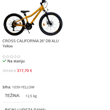
CROSS CALIFORNIA 26″ DB ALU
Yellow
Na stanju
317,70
€
353,00
€
Dodaj U Korpu
Šifra:
1039-YELLOW
TEŽINA
12,5 kg