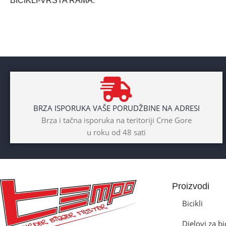
BICIKLI-VRSTA RAMA
Aluminium
BRAND
Cross
POL
BRZA ISPORUKA VAŠE PORUDŽBINE NA ADRESI
Dječaci
,
Djevojčice
,
Unisex
Brza i tačna isporuka na teritoriji Crne Gore
u roku od 48 sati
DIAMETAR TOČKA
26″
BICIKLI-TIP RAMA
Proizvodi
Prednji amotrizer
Bicikli
Djelovi za bi
BOJA
Žuta