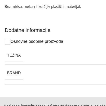
Bez mirisa, mekan i izdržljiv plastični materijal.
Dodatne informacije
Osnovne osobine proizvoda
TEŽINA
BRAND
Nadležna kontakt osoba iz firme za dodatna pitanja, pojašnj