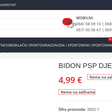
Postani dio Tempo tima
KA
KONTAKT
MOBILNI:
068/ 08 09 10 | 068
067/ 00 06 67 | 069
% 
ITNESS
BORILAČKI SPORTOVI
RAZONODA I SPORT
ZIMSKI SPORTOVI
AK
JEČIJI SA NOSAČEM BIRDY 350ml
BIDON PSP DJE
4,99
€
Nema na za
Nema na zalihama
Šifra proizvoda:
3002-1