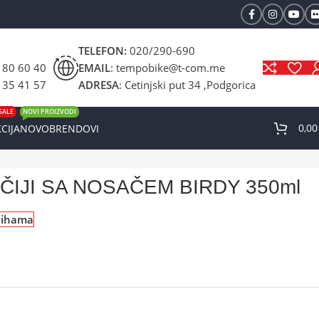
TELEFON:
020/290-690
 80 60 40
EMAIL
: tempobike@t-com.me
 35 41 57
ADRESA
: Cetinjski put 34 ,Podgorica
SALE
NOVI PROIZVODI
0,0
CIJA
NOVO
BRENDOVI
ČIJI SA NOSAČEM BIRDY 350ml
lihama