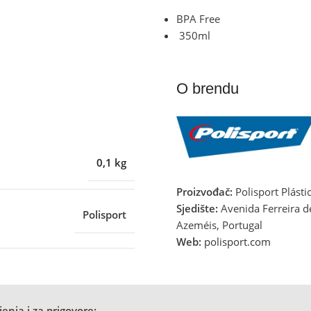
BPA Free
350ml
O brendu
0,1 kg
Proizvođač:
Polisport Plástic
Sjedište:
Avenida Ferreira d
Polisport
Azeméis, Portugal
Web:
polisport.com
enja i za prigovore: