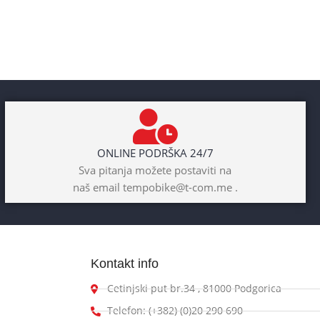
ONLINE PODRŠKA 24/7
Sva pitanja možete postaviti na
naš email tempobike@t-com.me .
Kontakt info
Cetinjski put br.34 , 81000 Podgorica
Telefon: (+382) (0)20 290 690