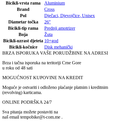
Bicikli-vrsta rama
Aluminium
Brand
Cross
Pol
Dječaci
,
Djevojčice
,
Unisex
Diametar točka
26″
Bicikli-tip rama
Prednji amotrizer
Boja
Žuta
Bicikli-uzrast djeteta
10+god
Bicikli-kočnice
Disk mehanički
BRZA ISPORUKA VAŠE PORUDŽBINE NA ADRESI
Brza i tačna isporuka na teritoriji Crne Gore
u roku od 48 sati
MOGUĆNOST KUPOVINE NA KREDIT
Moguće je ostvariti i odloženo plaćanje platnim i kreditnim
(revolving) karticama.
ONLINE PODRŠKA 24/7
Sva pitanja možete postaviti na
naš email tempobike@t-com.me .