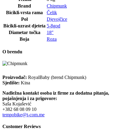
Brand
Chipmunk
Bicikli-vrsta rama
Čelik
Pol
Djevojčice
Bicikli-uzrast djeteta
5-8god
Diametar točka
18″
Boja
Roza
O brendu
Proizvođač:
RoyalBaby (brend Chipmunk)
Sjedište:
Kina
Nadležna kontakt osoba iz firme za dodatna pitanja,
pojašnjenja i za prigovore:
Saša Kojašević
+382 68 08 09 10
tempobike@t-com.me
Customer Reviews