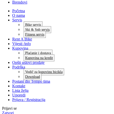
Brendovi
Početna
O nama
Servis
Bike servis
Ski & Snb servis
Fitness servis
Rent A Bike
Vijesti /info
Kupovina
Plaćanje i dostava
Kupovina na kredit
Opšti uslovi prodaje
Podrška
Vodič za kupovinu bicikla
Download
Postani dio Tempo tima
Kontakt
Lista želja
Uporedi
Prijava / Registracija
Prijavi se
Zatvori