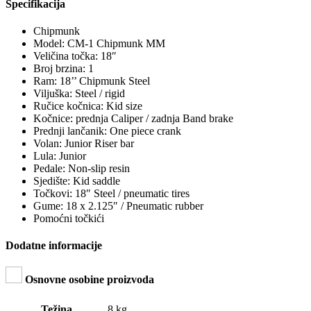
Specifikacija
Chipmunk
Model: CM-1 Chipmunk MM
Veličina točka: 18″
Broj brzina: 1
Ram: 18’’ Chipmunk Steel
Viljuška: Steel / rigid
Ručice kočnica: Kid size
Kočnice: prednja Caliper / zadnja Band brake
Prednji lančanik: One piece crank
Volan: Junior Riser bar
Lula: Junior
Pedale: Non-slip resin
Sjedište: Kid saddle
Točkovi: 18″ Steel / pneumatic tires
Gume: 18 x 2.125″ / Pneumatic rubber
Pomoćni točkići
Dodatne informacije
Osnovne osobine proizvoda
Težina
8 kg