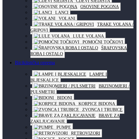
CIJEVI SJEDIŠTA
OSOVINE POGONA
LANCI
VOLANI
TRAKE VOLANA /
GRIPOVI
LULE VOLANA
POMOĆNI TOČKOVI
ŠRAFOVSKA
ROBA I OSTALO
Biciklistička oprema
LAMPE I
BLJESKALICE
BRZINOMJERI /
PULSMETRI
BIDONI
KORPICE BIDONA
ZVONCA I TRUBICE
BRAVE ZA
ZAKLJUCAVANJE
PUMPE
RETROVIZORI