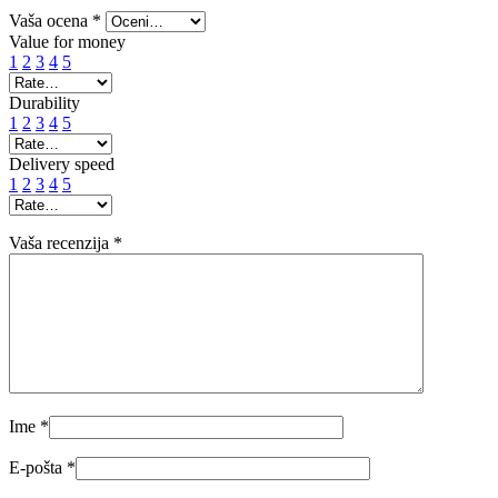
Vaša ocena
*
Value for money
1
2
3
4
5
Durability
1
2
3
4
5
Delivery speed
1
2
3
4
5
Vaša recenzija
*
Ime
*
E-pošta
*