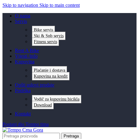
Skip to navigation
Skip to main content
O nama
Servis
Bike servis
Ski & Snb servis
Fitness servis
Rent A Bike
Vijesti /info
Kupovina
Plaćanje i dostava
Kupovina na kredit
Opšti uslovi prodaje
Podrška
Vodič za kupovinu bicikla
Download
Kontakt
Postani dio Tempo tima
Pretraga