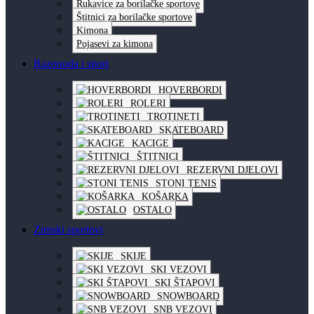
Rukavice za borilačke sportove
Štitnici za borilačke sportove
Kimona
Pojasevi za kimona
Razonoda i sport
HOVERBORDI
ROLERI
TROTINETI
SKATEBOARD
KACIGE
ŠTITNICI
REZERVNI DJELOVI
STONI TENIS
KOŠARKA
OSTALO
Zimski sportovi
SKIJE
SKI VEZOVI
SKI ŠTAPOVI
SNOWBOARD
SNB VEZOVI