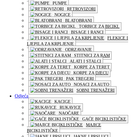
PUMPE
RETROVIZORI
NOGICE
BLATOBRANI
TORBICE ZA BICIKL
BISAGE I RANCI
FLEKICE I
LJEPILA ZA KRPLJENJE
ODRZAVANJE
STITNICI ZA RAM
ALATI I STALCI
KORPE ZA TERET
KORPE ZA DJECU
PAK TREGERI
NOSACI ZA AUTO
SOBNI TRENAŽERI
Odjeća
KACIGE
RUKAVICE
NAOČARE
GAĆE BICIKLISTIČKE
MAJICE
BICIKLISTIČKE
JAKNE I PRSLUCI