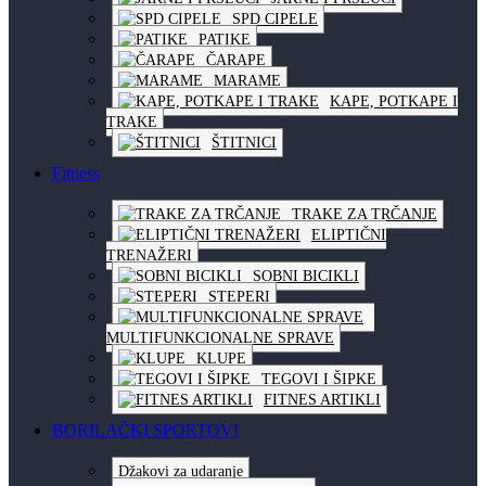
SPD CIPELE
PATIKE
ČARAPE
MARAME
KAPE, POTKAPE I
TRAKE
ŠTITNICI
Fitness
TRAKE ZA TRČANJE
ELIPTIČNI
TRENAŽERI
SOBNI BICIKLI
STEPERI
MULTIFUNKCIONALNE SPRAVE
KLUPE
TEGOVI I ŠIPKE
FITNES ARTIKLI
BORILAČKI SPORTOVI
Džakovi za udaranje