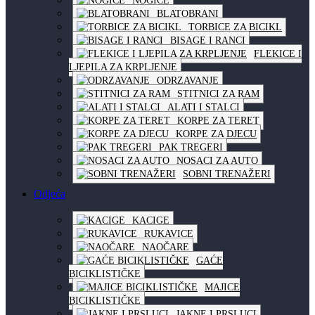
NOGICE
BLATOBRANI
TORBICE ZA BICIKL
BISAGE I RANCI
FLEKICE I
LJEPILA ZA KRPLJENJE
ODRZAVANJE
STITNICI ZA RAM
ALATI I STALCI
KORPE ZA TERET
KORPE ZA DJECU
PAK TREGERI
NOSACI ZA AUTO
SOBNI TRENAŽERI
Odjeća
KACIGE
RUKAVICE
NAOČARE
GAĆE
BICIKLISTIČKE
MAJICE
BICIKLISTIČKE
JAKNE I PRSLUCI