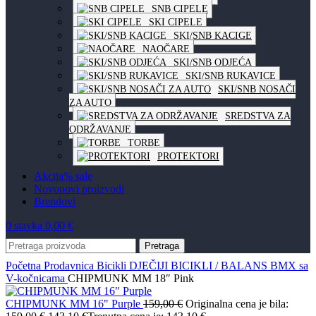
SNB CIPELE
SKI CIPELE
SKI/SNB KACIGE
NAOČARE
SKI/SNB ODJEĆA
SKI/SNB RUKAVICE
SKI/SNB NOSAČI
ZA AUTO
SREDSTVA ZA
ODRŽAVANJE
TORBE
PROTEKTORI
Akcija
% sale
Novo
novi proizvodi
Brendovi
0
stavka
0,00
€
Pretraga
Početna
Prodavnica
Bicikli
DJEČIJI BICIKLI / BALANS
BMX sa
V-kočnicama
CHIPMUNK MM 18″ Pink
CHIPMUNK MM 16" Purple
159,00
€
Originalna cena je bila: