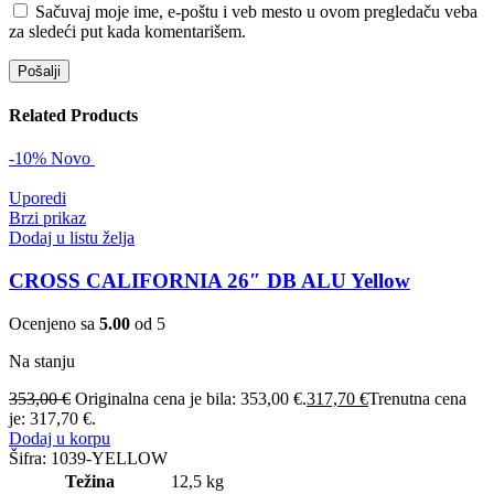
Sačuvaj moje ime, e-poštu i veb mesto u ovom pregledaču veba
za sledeći put kada komentarišem.
Related Products
-10%
Novo
Uporedi
Brzi prikaz
Dodaj u listu želja
CROSS CALIFORNIA 26″ DB ALU Yellow
Ocenjeno sa
5.00
od 5
Na stanju
353,00
€
Originalna cena je bila: 353,00 €.
317,70
€
Trenutna cena
je: 317,70 €.
Dodaj u korpu
Šifra:
1039-YELLOW
Težina
12,5 kg