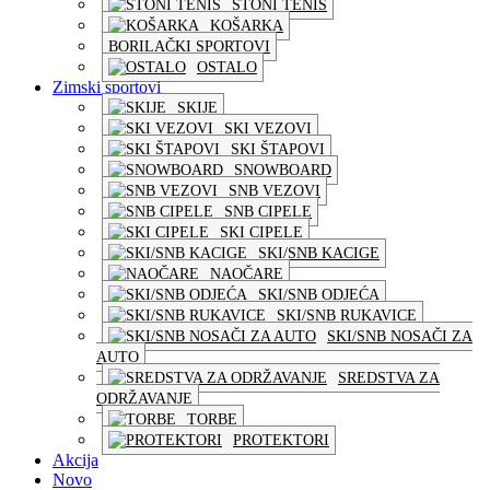
STONI TENIS
KOŠARKA
BORILAČKI SPORTOVI
OSTALO
Zimski sportovi
SKIJE
SKI VEZOVI
SKI ŠTAPOVI
SNOWBOARD
SNB VEZOVI
SNB CIPELE
SKI CIPELE
SKI/SNB KACIGE
NAOČARE
SKI/SNB ODJEĆA
SKI/SNB RUKAVICE
SKI/SNB NOSAČI ZA
AUTO
SREDSTVA ZA
ODRŽAVANJE
TORBE
PROTEKTORI
Akcija
Novo