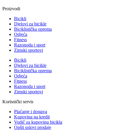
Proizvodi
Bicikli
Djelovi za bicikle
Biciklistička oprema
Odjeća
Fitness
Razonoda i sport
Zimski sportovi
Bicikli
Djelovi za bicikle
Biciklistička oprema
Odjeća
Fitness
Razonoda i sport
Zimski sportovi
Korisnički servis
Plaćanje i dostava
Kupovina na kredit
Vodič za kupovinu bicikla
Opšti uslovi prodaje