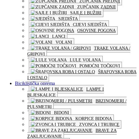
ZUPČANIK PREDNJI
ZUPČANIK ZADNJI
SAJLE I BUŽIRI
SJEDIŠTA
CIJEVI SJEDIŠTA
OSOVINE POGONA
LANCI
VOLANI
TRAKE VOLANA /
GRIPOVI
LULE VOLANA
POMOĆNI TOČKOVI
ŠRAFOVSKA ROBA
I OSTALO
Biciklistička oprema
LAMPE I
BLJESKALICE
BRZINOMJERI /
PULSMETRI
BIDONI
KORPICE BIDONA
ZVONCA I TRUBICE
BRAVE ZA
ZAKLJUCAVANJE