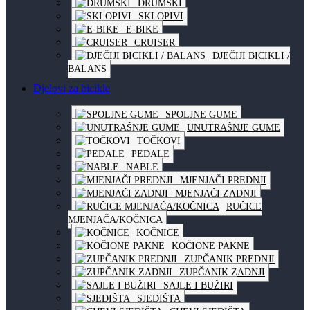
DRUMSKI
SKLOPIVI
E-BIKE
CRUISER
DJEČIJI BICIKLI /
BALANS
Djelovi za bicikle
SPOLJNE GUME
UNUTRAŠNJE GUME
TOČKOVI
PEDALE
NABLE
MJENJAČI PREDNJI
MJENJAČI ZADNJI
RUČICE
MJENJAČA/KOČNICA
KOČNICE
KOČIONE PAKNE
ZUPČANIK PREDNJI
ZUPČANIK ZADNJI
SAJLE I BUŽIRI
SJEDIŠTA