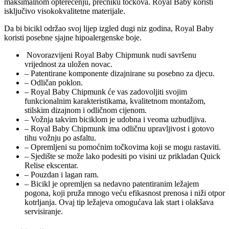
maksimalnom opterećenju, prečniku točkova. Royal Baby koristi
isključivo visokokvalitetne materijale.
Da bi bicikl održao svoj lijep izgled dugi niz godina, Royal Baby
koristi posebne sjajne hipoalergenske boje.
Novorazvijeni Royal Baby Chipmunk nudi savršenu
vrijednost za uložen novac.
– Patentirane komponente dizajnirane su posebno za djecu.
– Odličan poklon.
– Royal Baby Chipmunk će vas zadovoljiti svojim
funkcionalnim karakteristikama, kvalitetnom montažom,
stilskim dizajnom i odličnom cijenom.
– Vožnja takvim biciklom je udobna i veoma uzbudljiva.
– Royal Baby Chipmunk ima odličnu upravljivost i gotovo
tihu vožnju po asfaltu.
– Opremljeni su pomoćnim točkovima koji se mogu rastaviti.
– Sjedište se može lako podesiti po visini uz prikladan Quick
Relise ekscentar.
– Pouzdan i lagan ram.
– Bicikl je opremljen sa nedavno patentiranim ležajem
pogona, koji pruža mnogo veću efikasnost prenosa i niži otpor
kotrljanja. Ovaj tip ležajeva omogućava lak start i olakšava
servisiranje.