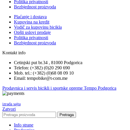
Politika privatnosti
Bezbjednost proizvoda
Plaćanje i dostava
Kupovina na kredit
Vodič za kupovinu bicikla
Opšti uslovi prodaje
Politika privatnosti
Bezbjednost proizvoda
Kontakt info
Cetinjski put br.34 , 81000 Podgorica
Telefon: (+382) (0)20 290 690
Mob. tel.: (+382) (0)68 08 09 10
Email: tempobike@t-com.me
Prodavnica i servis bicikli i sportske opreme Tempo Podgorica
izrada sajta
Zatvori
Pretraga
Info strane