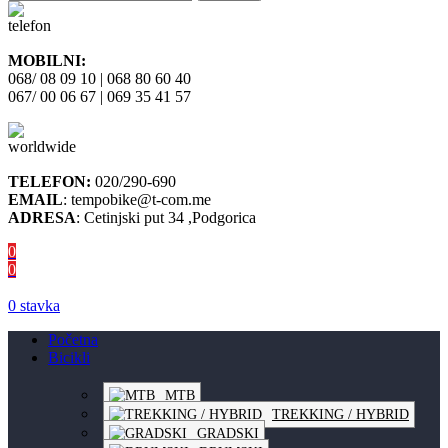
MOBILNI:
068/ 08 09 10 | 068 80 60 40
067/ 00 06 67 | 069 35 41 57
TELEFON:
020/290-690
EMAIL
: tempobike@t-com.me
ADRESA
: Cetinjski put 34 ,Podgorica
0
0
0
stavka
Početna
Bicikli
MTB
TREKKING / HYBRID
GRADSKI