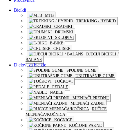
Prodavnica
Bicikli
MTB
TREKKING / HYBRID
GRADSKI
DRUMSKI
SKLOPIVI
E-BIKE
CRUISER
DJEČIJI BICIKLI /
BALANS
Djelovi za bicikle
SPOLJNE GUME
UNUTRAŠNJE GUME
TOČKOVI
PEDALE
NABLE
MJENJAČI PREDNJI
MJENJAČI ZADNJI
RUČICE
MJENJAČA/KOČNICA
KOČNICE
KOČIONE PAKNE