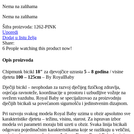
Nema na zalihama
Nema na zalihama
Šifra proizvoda:
1262-PINK
Uporedi
Dodaj u listu želja
Share:
6
People watching this product now!
Opis proizvoda
Chipmunk bicikl
18″
za djevojčice uzrasta
5 – 8 godina
/ visine
djeteta
100 – 125cm
– By RoyalBaby
Dječiji bicikl – neophodan za razvoj dječijeg fizičkog zdravlja,
osjećaja ravnoteže, koordinacije u prostoru i uzbudljive vožnje na
svežem vazduhu. Royal Baby se specijalizovao za proizvodnju
dječijih bicikali sa povećanom sigurnošću i jedinstvenim dizajnom.
Pri razvoju svakog modela Royal Baby uzima u obzir apsolutno sve
karakteristike djeteta – težinu, visinu, starost. Za ispravan izbor
modela svi parametri moraju biti uzeti u obzir. Svaka linija bicikali
odgovara pojedinačnim karakteristikama koje se razlikuju u veličini,