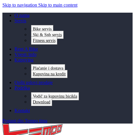
Skip to navigation
Skip to main content
O nama
Servis
Bike servis
Ski & Snb servis
Fitness servis
Rent A Bike
Vijesti /info
Kupovina
Plaćanje i dostava
Kupovina na kredit
Opšti uslovi prodaje
Podrška
Vodič za kupovinu bicikla
Download
Kontakt
Postani dio Tempo tima