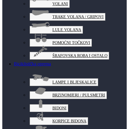
VOLANI
TRAKE VOLANA / GRIPOVI
LULE VOLANA
POMOĆNI TOČKOVI
ŠRAFOVSKA ROBA I OSTALO
Biciklistička oprema
LAMPE I BLJESKALICE
BRZINOMJERI / PULSMETRI
BIDONI
KORPICE BIDONA