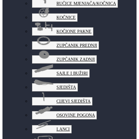
RUČICE MJENJAČA/KOČNICA
KOČNICE
KOČIONE PAKNE
ZUPČANIK PREDNJI
ZUPČANIK ZADNJI
SAJLE I BUŽIRI
SJEDIŠTA
CIJEVI SJEDIŠTA
OSOVINE POGONA
LANCI