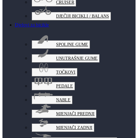
CRUISER
DJEČIJI BICIKLI / BALANS
Djelovi za bicikle
SPOLJNE GUME
UNUTRAŠNJE GUME
TOČKOVI
PEDALE
NABLE
MJENJAČI PREDNJI
MJENJAČI ZADNJI