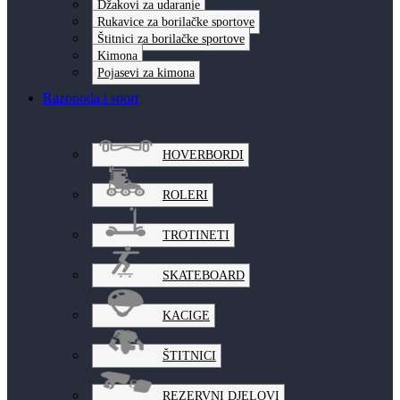
Džakovi za udaranje
Rukavice za borilačke sportove
Štitnici za borilačke sportove
Kimona
Pojasevi za kimona
Razonoda i sport
HOVERBORDI
ROLERI
TROTINETI
SKATEBOARD
KACIGE
ŠTITNICI
REZERVNI DJELOVI