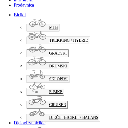
Prodavnica
Bicikli
MTB
TREKKING / HYBRID
GRADSKI
DRUMSKI
SKLOPIVI
E-BIKE
CRUISER
DJEČIJI BICIKLI / BALANS
Djelovi za bicikle