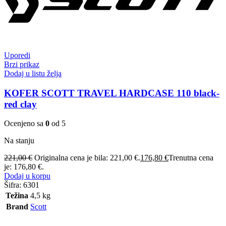
Uporedi
Brzi prikaz
Dodaj u listu želja
KOFER SCOTT TRAVEL HARDCASE 110 black-
red clay
Ocenjeno sa
0
od 5
Na stanju
221,00
€
Originalna cena je bila: 221,00 €.
176,80
€
Trenutna cena
je: 176,80 €.
Dodaj u korpu
Šifra:
6301
Težina
4,5 kg
Brand
Scott