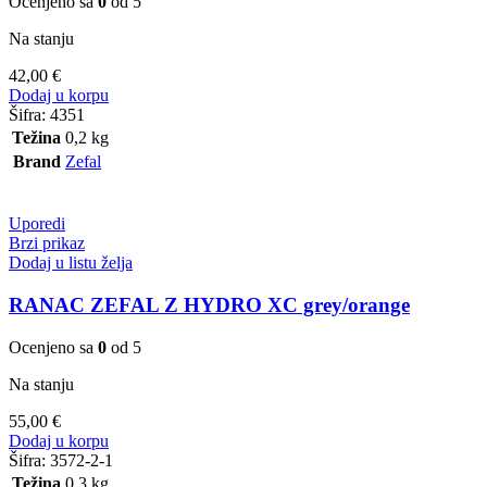
Ocenjeno sa
0
od 5
Na stanju
42,00
€
Dodaj u korpu
Šifra:
4351
Težina
0,2 kg
Brand
Zefal
Uporedi
Brzi prikaz
Dodaj u listu želja
RANAC ZEFAL Z HYDRO XC grey/orange
Ocenjeno sa
0
od 5
Na stanju
55,00
€
Dodaj u korpu
Šifra:
3572-2-1
Težina
0,3 kg