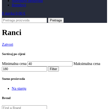
Novo
novi proizvodi
Brendovi
0
stavka
0,00
€
Pretraga
Ranci
Zatvori
Sortiraj po cijeni
Minimalna cena
Maksimalna cena
Filter
Status proizvoda
Na stanju
Brend