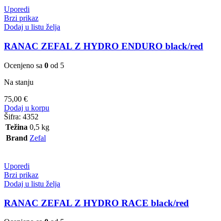
Uporedi
Brzi prikaz
Dodaj u listu želja
RANAC ZEFAL Z HYDRO ENDURO black/red
Ocenjeno sa
0
od 5
Na stanju
75,00
€
Dodaj u korpu
Šifra:
4352
Težina
0,5 kg
Brand
Zefal
Uporedi
Brzi prikaz
Dodaj u listu želja
RANAC ZEFAL Z HYDRO RACE black/red