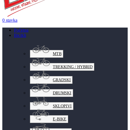
0
stavka
Početna
Bicikli
MTB
TREKKING / HYBRID
GRADSKI
DRUMSKI
SKLOPIVI
E-BIKE