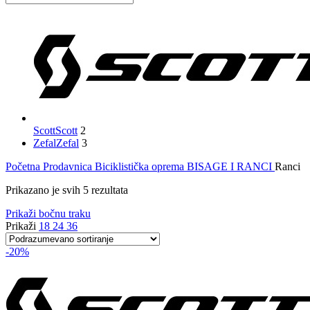
Scott
Scott
2
Zefal
Zefal
3
Početna
Prodavnica
Biciklistička oprema
BISAGE I RANCI
Ranci
Prikazano je svih 5 rezultata
Prikaži bočnu traku
Prikaži
18
24
36
-20%