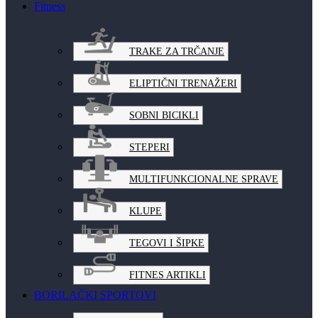
Fitness
TRAKE ZA TRČANJE
ELIPTIČNI TRENAŽERI
SOBNI BICIKLI
STEPERI
MULTIFUNKCIONALNE SPRAVE
KLUPE
TEGOVI I ŠIPKE
FITNES ARTIKLI
BORILAČKI SPORTOVI