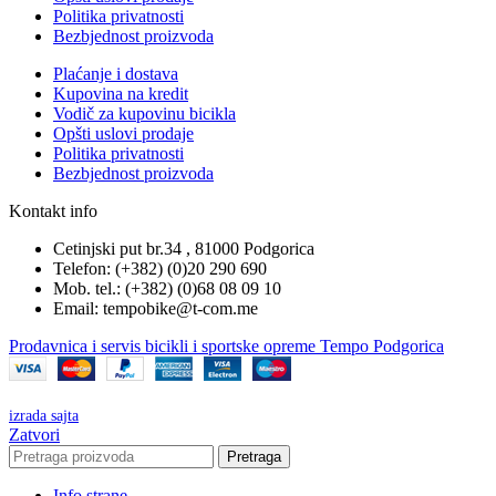
Politika privatnosti
Bezbjednost proizvoda
Plaćanje i dostava
Kupovina na kredit
Vodič za kupovinu bicikla
Opšti uslovi prodaje
Politika privatnosti
Bezbjednost proizvoda
Kontakt info
Cetinjski put br.34 , 81000 Podgorica
Telefon: (+382) (0)20 290 690
Mob. tel.: (+382) (0)68 08 09 10
Email: tempobike@t-com.me
Prodavnica i servis bicikli i sportske opreme Tempo Podgorica
izrada sajta
Zatvori
Pretraga
Info strane