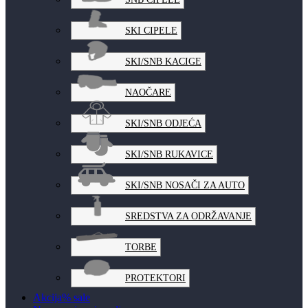
SKI CIPELE
SKI/SNB KACIGE
NAOČARE
SKI/SNB ODJEĆA
SKI/SNB RUKAVICE
SKI/SNB NOSAČI ZA AUTO
SREDSTVA ZA ODRŽAVANJE
TORBE
PROTEKTORI
Akcija
% sale