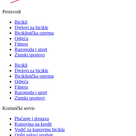
Proizvodi
Bicikli
Djelovi za bicikle
Biciklistička oprema
Odjeća
Fitness
Razonoda i sport
Zimski sportovi
Bicikli
Djelovi za bicikle
Biciklistička oprema
Odjeća
Fitness
Razonoda i sport
Zimski sportovi
Korisnički servis
Plaćanje i dostava
Kupovina na kredit
Vodič za kupovinu bicikla
Opšti uslovi prodaje