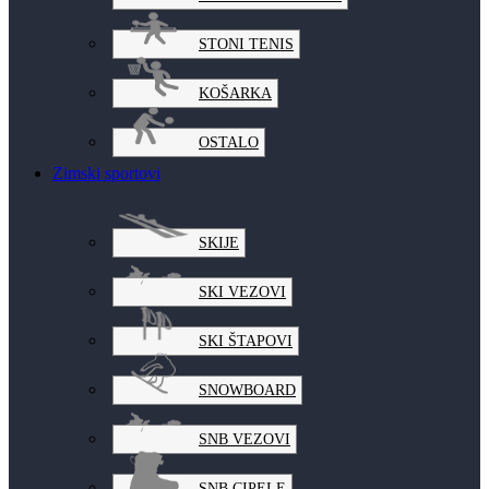
STONI TENIS
KOŠARKA
OSTALO
Zimski sportovi
SKIJE
SKI VEZOVI
SKI ŠTAPOVI
SNOWBOARD
SNB VEZOVI
SNB CIPELE