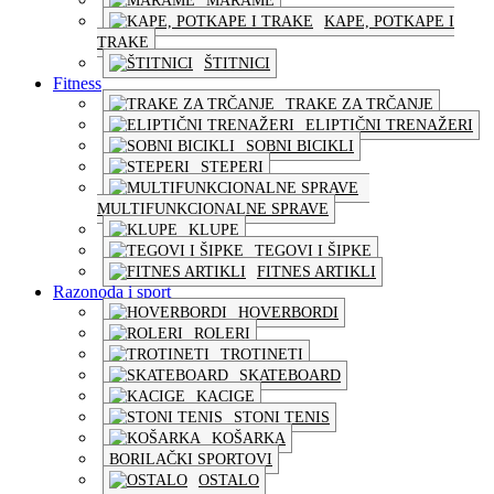
MARAME
KAPE, POTKAPE I
TRAKE
ŠTITNICI
Fitness
TRAKE ZA TRČANJE
ELIPTIČNI TRENAŽERI
SOBNI BICIKLI
STEPERI
MULTIFUNKCIONALNE SPRAVE
KLUPE
TEGOVI I ŠIPKE
FITNES ARTIKLI
Razonoda i sport
HOVERBORDI
ROLERI
TROTINETI
SKATEBOARD
KACIGE
STONI TENIS
KOŠARKA
BORILAČKI SPORTOVI
OSTALO