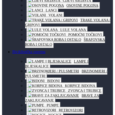
CIJEVI SJEDIŠTA
OSOVINE POGONA
LANCI
VOLANI
TRAKE VOLANA /
GRIPOVI
LULE VOLANA
POMOĆNI TOČKOVI
ŠRAFOVSKA
ROBA I OSTALO
Biciklistička oprema
LAMPE I
BLJESKALICE
BRZINOMJERI /
PULSMETRI
BIDONI
KORPICE BIDONA
ZVONCA I TRUBICE
BRAVE ZA
ZAKLJUCAVANJE
PUMPE
RETROVIZORI