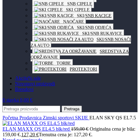
SNB CIPELE
SKI CIPELE
SKI/SNB KACIGE
NAOČARE
SKI/SNB ODJEĆA
SKI/SNB RUKAVICE
SKI/SNB NOSAČI
ZA AUTO
SREDSTVA ZA
ODRŽAVANJE
TORBE
PROTEKTORI
Akcija
% sale
Novo
novi proizvodi
Brendovi
0
stavka
0,00
€
Pretraga
Početna
Prodavnica
Zimski sportovi
SKIJE
ELAN SKY QS EL7.5
ELAN MAXX QS EL4.5 blk/red
159,00
€
Originalna cena je bila:
159,00 €.
127,20
€
Trenutna cena je: 127,20 €.