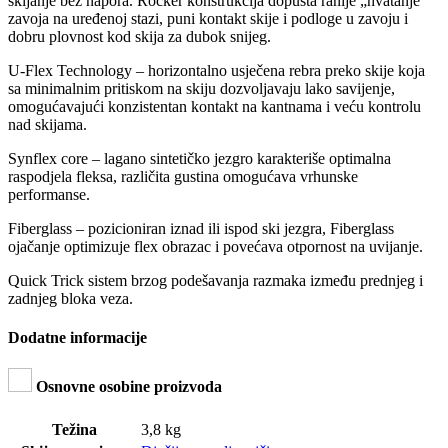
skijanje bez napora. Rocker konstrukcija dopušta ranije „hvatanje“
zavoja na uređenoj stazi, puni kontakt skije i podloge u zavoju i
dobru plovnost kod skija za dubok snijeg.
U-Flex Technology – horizontalno usječena rebra preko skije koja
sa minimalnim pritiskom na skiju dozvoljavaju lako savijenje,
omogućavajući konzistentan kontakt na kantnama i veću kontrolu
nad skijama.
Synflex core – lagano sintetičko jezgro karakteriše optimalna
raspodjela fleksa, različita gustina omogućava vrhunske
performanse.
Fiberglass – pozicioniran iznad ili ispod ski jezgra, Fiberglass
ojačanje optimizuje flex obrazac i povećava otpornost na uvijanje.
Quick Trick sistem brzog podešavanja razmaka između prednjeg i
zadnjeg bloka veza.
Dodatne informacije
Osnovne osobine proizvoda
Težina
3,8 kg