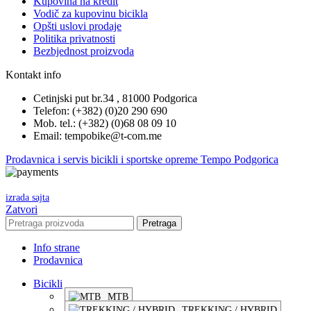
Kupovina na kredit
Vodič za kupovinu bicikla
Opšti uslovi prodaje
Politika privatnosti
Bezbjednost proizvoda
Kontakt info
Cetinjski put br.34 , 81000 Podgorica
Telefon: (+382) (0)20 290 690
Mob. tel.: (+382) (0)68 08 09 10
Email: tempobike@t-com.me
Prodavnica i servis bicikli i sportske opreme Tempo Podgorica
izrada sajta
Zatvori
Pretraga
Info strane
Prodavnica
Bicikli
MTB
TREKKING / HYBRID