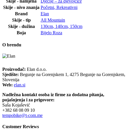
Skije - namjena
Dječije – za djevojčice
Skije - nivo znanja
Početni
,
Rekreativni
Brand
Elan
Skije - tip
All Mountain
Skije - dužina
130cm
,
140cm
,
150cm
Boja
Bijelo Roza
O brendu
Proizvođač:
Elan d.o.o.
Sjedište:
Begunje na Gorenjskem 1, 4275 Begunje na Gorenjskem,
Slovenija
Web:
elan.si
Nadležna kontakt osoba iz firme za dodatna pitanja,
pojašnjenja i za prigovore:
Saša Kojašević
+382 68 08 09 10
tempobike@t-com.me
Customer Reviews