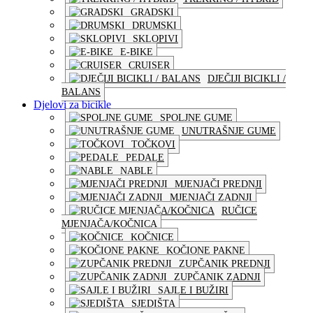
GRADSKI
DRUMSKI
SKLOPIVI
E-BIKE
CRUISER
DJEČIJI BICIKLI /
BALANS
Djelovi za bicikle
SPOLJNE GUME
UNUTRAŠNJE GUME
TOČKOVI
PEDALE
NABLE
MJENJAČI PREDNJI
MJENJAČI ZADNJI
RUČICE
MJENJAČA/KOČNICA
KOČNICE
KOČIONE PAKNE
ZUPČANIK PREDNJI
ZUPČANIK ZADNJI
SAJLE I BUŽIRI
SJEDIŠTA