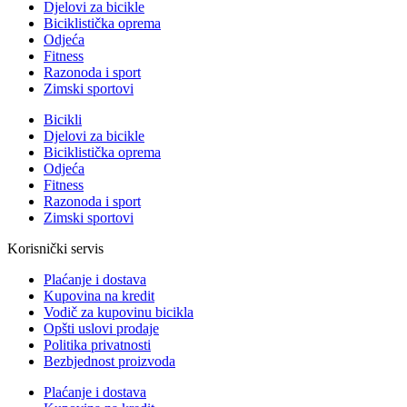
Djelovi za bicikle
Biciklistička oprema
Odjeća
Fitness
Razonoda i sport
Zimski sportovi
Bicikli
Djelovi za bicikle
Biciklistička oprema
Odjeća
Fitness
Razonoda i sport
Zimski sportovi
Korisnički servis
Plaćanje i dostava
Kupovina na kredit
Vodič za kupovinu bicikla
Opšti uslovi prodaje
Politika privatnosti
Bezbjednost proizvoda
Plaćanje i dostava