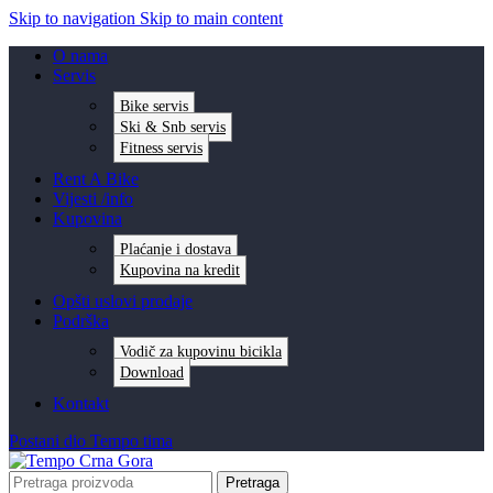
Skip to navigation
Skip to main content
O nama
Servis
Bike servis
Ski & Snb servis
Fitness servis
Rent A Bike
Vijesti /info
Kupovina
Plaćanje i dostava
Kupovina na kredit
Opšti uslovi prodaje
Podrška
Vodič za kupovinu bicikla
Download
Kontakt
Postani dio Tempo tima
Pretraga