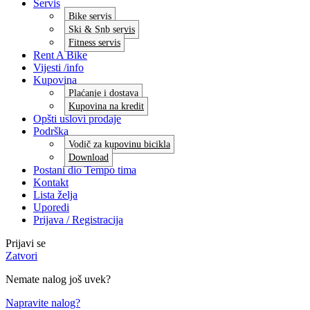
Servis
Bike servis
Ski & Snb servis
Fitness servis
Rent A Bike
Vijesti /info
Kupovina
Plaćanje i dostava
Kupovina na kredit
Opšti uslovi prodaje
Podrška
Vodič za kupovinu bicikla
Download
Postani dio Tempo tima
Kontakt
Lista želja
Uporedi
Prijava / Registracija
Prijavi se
Zatvori
Nemate nalog još uvek?
Napravite nalog?