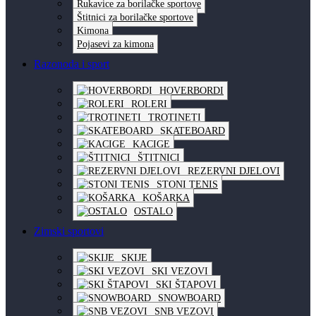
Rukavice za borilačke sportove
Štitnici za borilačke sportove
Kimona
Pojasevi za kimona
Razonoda i sport
HOVERBORDI
ROLERI
TROTINETI
SKATEBOARD
KACIGE
ŠTITNICI
REZERVNI DJELOVI
STONI TENIS
KOŠARKA
OSTALO
Zimski sportovi
SKIJE
SKI VEZOVI
SKI ŠTAPOVI
SNOWBOARD
SNB VEZOVI