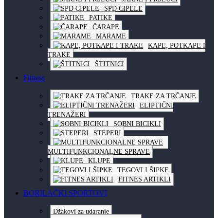
SPD CIPELE
PATIKE
ČARAPE
MARAME
KAPE, POTKAPE I
TRAKE
ŠTITNICI
Fitness
TRAKE ZA TRČANJE
ELIPTIČNI
TRENAŽERI
SOBNI BICIKLI
STEPERI
MULTIFUNKCIONALNE SPRAVE
KLUPE
TEGOVI I ŠIPKE
FITNES ARTIKLI
BORILAČKI SPORTOVI
Džakovi za udaranje