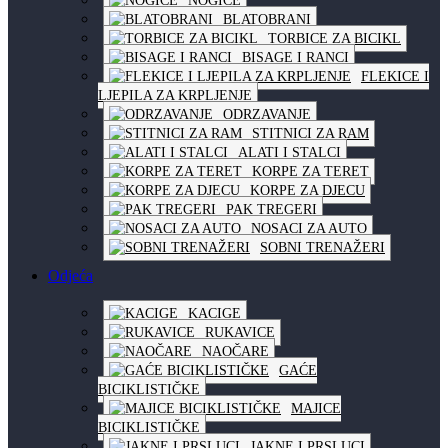
NOGICE
BLATOBRANI
TORBICE ZA BICIKL
BISAGE I RANCI
FLEKICE I
LJEPILA ZA KRPLJENJE
ODRZAVANJE
STITNICI ZA RAM
ALATI I STALCI
KORPE ZA TERET
KORPE ZA DJECU
PAK TREGERI
NOSACI ZA AUTO
SOBNI TRENAŽERI
Odjeća
KACIGE
RUKAVICE
NAOČARE
GAĆE
BICIKLISTIČKE
MAJICE
BICIKLISTIČKE
JAKNE I PRSLUCI