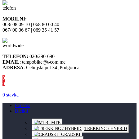
MOBILNI:
068/ 08 09 10 | 068 80 60 40
067/ 00 06 67 | 069 35 41 57
TELEFON:
020/290-690
EMAIL
: tempobike@t-com.me
ADRESA
: Cetinjski put 34 ,Podgorica
0
0
0
stavka
Početna
Bicikli
MTB
TREKKING / HYBRID
GRADSKI