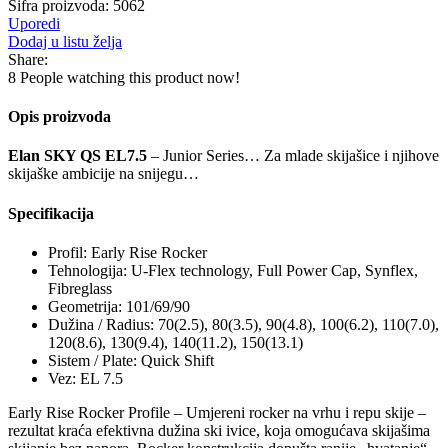
Šifra proizvoda:
5062
Uporedi
Dodaj u listu želja
Share:
8
People watching this product now!
Opis proizvoda
Elan SKY QS EL7.5
– Junior Series… Za mlade skijašice i njihove
skijaške ambicije na snijegu…
Specifikacija
Profil: Early Rise Rocker
Tehnologija: U-Flex technology, Full Power Cap, Synflex,
Fibreglass
Geometrija: 101/69/90
Dužina / Radius: 70(2.5), 80(3.5), 90(4.8), 100(6.2), 110(7.0),
120(8.6), 130(9.4), 140(11.2), 150(13.1)
Sistem / Plate: Quick Shift
Vez: EL 7.5
Early Rise Rocker Profile – Umjereni rocker na vrhu i repu skije –
rezultat kraća efektivna dužina ski ivice, koja omogućava skijašima