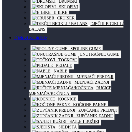
DRUMSKI
SKLOPIVI
E-BIKE
CRUISER
DJEČIJI BICIKLI /
BALANS
Djelovi za bicikle
SPOLJNE GUME
UNUTRAŠNJE GUME
TOČKOVI
PEDALE
NABLE
MJENJAČI PREDNJI
MJENJAČI ZADNJI
RUČICE
MJENJAČA/KOČNICA
KOČNICE
KOČIONE PAKNE
ZUPČANIK PREDNJI
ZUPČANIK ZADNJI
SAJLE I BUŽIRI
SJEDIŠTA