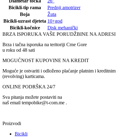
Diametar točka
26″
Bicikli-tip rama
Prednji amotrizer
Boja
Žuta
Bicikli-uzrast djeteta
10+god
Bicikli-kočnice
Disk mehanički
BRZA ISPORUKA VAŠE PORUDŽBINE NA ADRESI
Brza i tačna isporuka na teritoriji Crne Gore
u roku od 48 sati
MOGUĆNOST KUPOVINE NA KREDIT
Moguće je ostvariti i odloženo plaćanje platnim i kreditnim
(revolving) karticama.
ONLINE PODRŠKA 24/7
Sva pitanja možete postaviti na
naš email tempobike@t-com.me .
Proizvodi
Bicikli