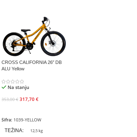
CROSS CALIFORNIA 26″ DB
ALU Yellow
Na stanju
317,70
€
353,00
€
Dodaj U Korpu
Šifra:
1039-YELLOW
TEŽINA
12,5 kg