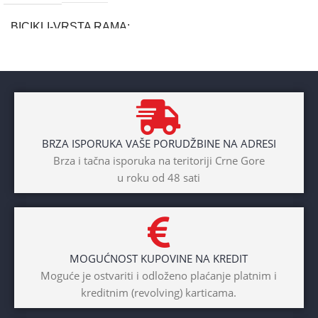
BICIKLI-VRSTA RAMA
Aluminium
BRAND
Cross
BRZA ISPORUKA VAŠE PORUDŽBINE NA ADRESI
POL
Brza i tačna isporuka na teritoriji Crne Gore
u roku od 48 sati
Dječaci
,
Djevojčice
,
Unisex
DIAMETAR TOČKA
26″
MOGUĆNOST KUPOVINE NA KREDIT
BICIKLI-TIP RAMA
Moguće je ostvariti i odloženo plaćanje platnim i
kreditnim (revolving) karticama.
Prednji amotrizer