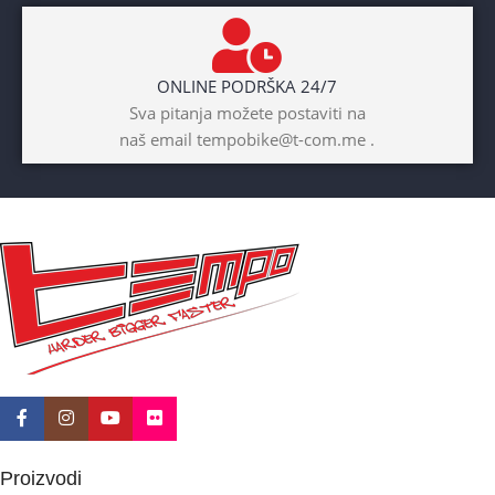
BOJA
Žuta
ONLINE PODRŠKA 24/7
BICIKLI-UZRAST
Sva pitanja možete postaviti na
DJETETA
naš email tempobike@t-com.me .
10+god
BICIKLI-KOČNICE
Disk mehanički
Proizvodi