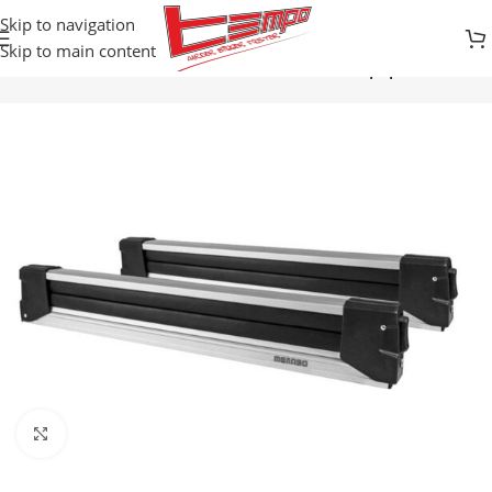
Skip to navigation
Skip to main content
vi
SKI/SNB NOSAČI ZA AUTO
Nosači na krovne poprečne šine
Kliknite za uvećanje