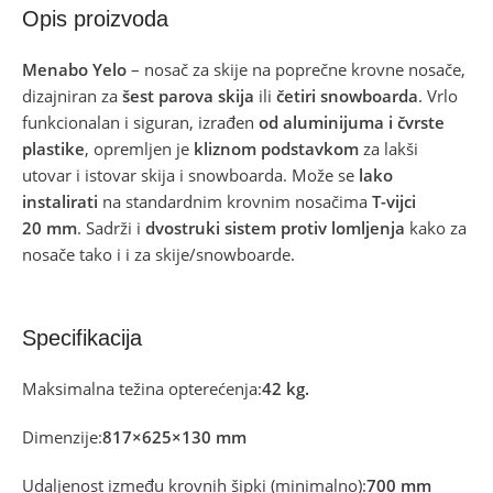
Opis proizvoda
Menabo Yelo
– nosač za skije na poprečne krovne nosače,
dizajniran za
šest parova skija
ili
četiri snowboarda
. Vrlo
funkcionalan i siguran, izrađen
od aluminijuma i čvrste
plastike
, opremljen je
kliznom podstavkom
za lakši
utovar i istovar skija i snowboarda. Može se
lako
instalirati
na standardnim krovnim nosačima
T-vijci
20 mm
. Sadrži i
dvostruki sistem protiv lomljenja
kako za
nosače tako i i za skije/snowboarde.
Specifikacija
Maksimalna težina opterećenja:
42 kg.
Dimenzije:
817×625×130 mm
Udaljenost između krovnih šipki (minimalno):
700 mm