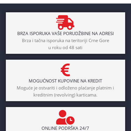
Aluminium
BRAND
Cross
BRZA ISPORUKA VAŠE PORUDŽBINE NA ADRESI
POL
Brza i tačna isporuka na teritoriji Crne Gore
u roku od 48 sati
Dječaci
,
Djevojčice
,
Unisex
DIAMETAR TOČKA
26″
MOGUĆNOST KUPOVINE NA KREDIT
BICIKLI-TIP RAMA
Moguće je ostvariti i odloženo plaćanje platnim i
kreditnim (revolving) karticama.
Prednji amotrizer
BOJA
Žuta
ONLINE PODRŠKA 24/7