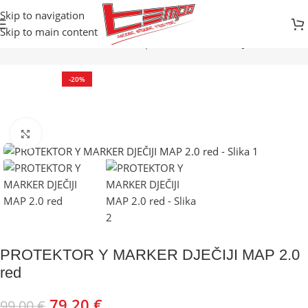
Skip to navigation
Skip to main content
Početna
Prodavnica
Zimski sportovi
SKI/SNB ODJEĆA
-20%
Kliknite za uvećanje
PROTEKTOR Y MARKER DJEČIJI MAP 2.0
red
79,20
€
99,00
€