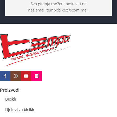
BICIKLI-UZRAST
Sva pitanja možete postaviti na
DJETETA
naš email tempobike@t-com.me .
10+god
BICIKLI-KOČNICE
Disk mehanički
Proizvodi
Bicikli
Djelovi za bicikle