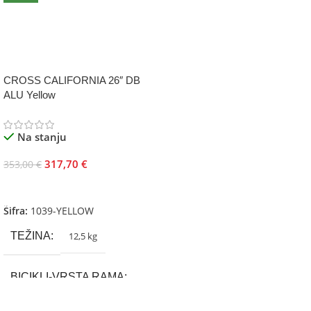
CROSS CALIFORNIA 26″ DB
ALU Yellow
Na stanju
317,70
€
353,00
€
Dodaj U Korpu
Šifra:
1039-YELLOW
TEŽINA
12,5 kg
BICIKLI-VRSTA RAMA