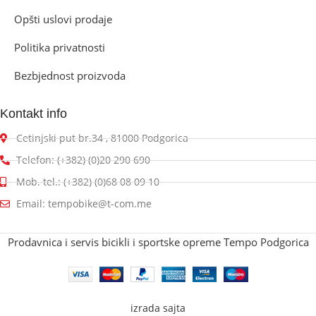
Opšti uslovi prodaje
Politika privatnosti
Bezbjednost proizvoda
Kontakt info
Cetinjski put br.34 , 81000 Podgorica
Telefon: (+382) (0)20 290 690
Mob. tel.: (+382) (0)68 08 09 10
Email: tempobike@t-com.me
Prodavnica i servis bicikli i sportske opreme Tempo Podgorica
izrada sajta