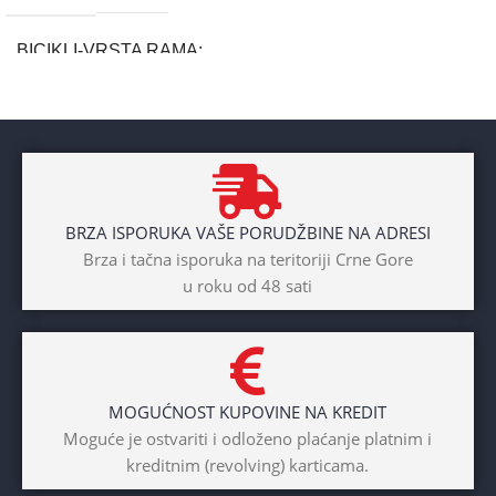
BICIKLI-VRSTA RAMA
Aluminium
BRAND
Cross
BRZA ISPORUKA VAŠE PORUDŽBINE NA ADRESI
POL
Brza i tačna isporuka na teritoriji Crne Gore
u roku od 48 sati
Dječaci
,
Djevojčice
,
Unisex
DIAMETAR TOČKA
26″
MOGUĆNOST KUPOVINE NA KREDIT
BICIKLI-TIP RAMA
Moguće je ostvariti i odloženo plaćanje platnim i
kreditnim (revolving) karticama.
Prednji amotrizer