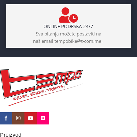
BOJA
Žuta
ONLINE PODRŠKA 24/7
BICIKLI-UZRAST
Sva pitanja možete postaviti na
DJETETA
naš email tempobike@t-com.me .
10+god
BICIKLI-KOČNICE
Disk mehanički
Proizvodi