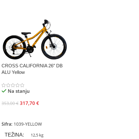
CROSS CALIFORNIA 26″ DB
ALU Yellow
Na stanju
317,70
€
353,00
€
Dodaj U Korpu
Šifra:
1039-YELLOW
TEŽINA
12,5 kg