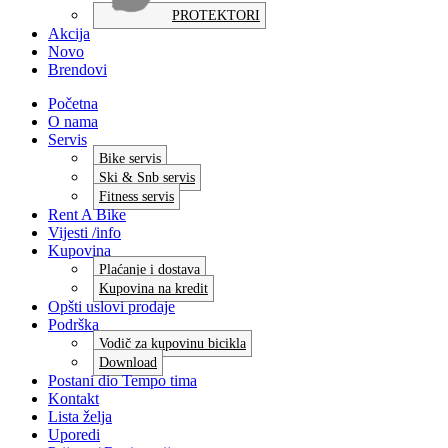
PROTEKTORI
Akcija
Novo
Brendovi
Početna
O nama
Servis
Bike servis
Ski & Snb servis
Fitness servis
Rent A Bike
Vijesti /info
Kupovina
Plaćanje i dostava
Kupovina na kredit
Opšti uslovi prodaje
Podrška
Vodič za kupovinu bicikla
Download
Postani dio Tempo tima
Kontakt
Lista želja
Uporedi