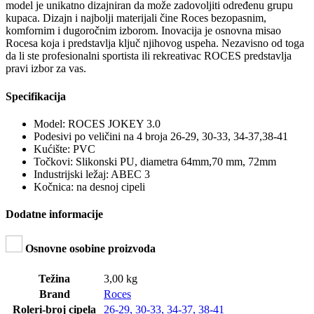
model je unikatno dizajniran da može zadovoljiti određenu grupu
kupaca. Dizajn i najbolji materijali čine Roces bezopasnim,
komfornim i dugoročnim izborom. Inovacija je osnovna misao
Rocesa koja i predstavlja ključ njihovog uspeha. Nezavisno od toga
da li ste profesionalni sportista ili rekreativac ROCES predstavlja
pravi izbor za vas.
Specifikacija
Model: ROCES JOKEY 3.0
Podesivi po veličini na 4 broja 26-29, 30-33, 34-37,38-41
Kućište: PVC
Točkovi: Slikonski PU, diametra 64mm,70 mm, 72mm
Industrijski ležaj: ABEC 3
Kočnica: na desnoj cipeli
Dodatne informacije
Osnovne osobine proizvoda
Težina
3,00 kg
Brand
Roces
Roleri-broj cipela
26-29
,
30-33
,
34-37
,
38-41