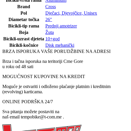
Bicikli-vrsta rama
Aluminium
Brand
Cross
Pol
Dječaci
,
Djevojčice
,
Unisex
Diametar točka
26″
Bicikli-tip rama
Prednji amotrizer
Boja
Žuta
Bicikli-uzrast djeteta
10+god
Bicikli-kočnice
Disk mehanički
BRZA ISPORUKA VAŠE PORUDŽBINE NA ADRESI
Brza i tačna isporuka na teritoriji Crne Gore
u roku od 48 sati
MOGUĆNOST KUPOVINE NA KREDIT
Moguće je ostvariti i odloženo plaćanje platnim i kreditnim
(revolving) karticama.
ONLINE PODRŠKA 24/7
Sva pitanja možete postaviti na
naš email tempobike@t-com.me .