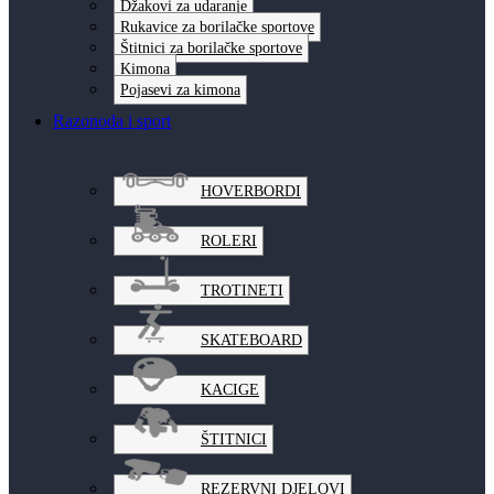
Džakovi za udaranje
Rukavice za borilačke sportove
Štitnici za borilačke sportove
Kimona
Pojasevi za kimona
Razonoda i sport
HOVERBORDI
ROLERI
TROTINETI
SKATEBOARD
KACIGE
ŠTITNICI
REZERVNI DJELOVI