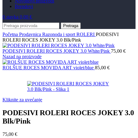
Novo
novi proizvodi
Brendovi
0
stavka
0,00
€
Pretraga
Početna
Prodavnica
Razonoda i sport
ROLERI
PODESIVI
ROLERI ROCES JOKEY 3.0 Blk/Pink
PODESIVI ROLERI ROCES JOKEY 3.0 White/Pink
75,00
€
Nazad na proizvode
ROLŠUE ROCES MOVIDA ART violet/blue
85,00
€
Kliknite za uvećanje
PODESIVI ROLERI ROCES JOKEY 3.0
Blk/Pink
75,00
€