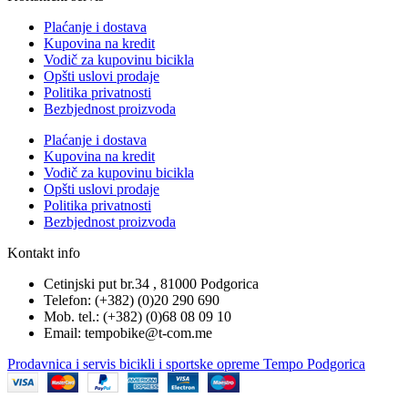
Plaćanje i dostava
Kupovina na kredit
Vodič za kupovinu bicikla
Opšti uslovi prodaje
Politika privatnosti
Bezbjednost proizvoda
Plaćanje i dostava
Kupovina na kredit
Vodič za kupovinu bicikla
Opšti uslovi prodaje
Politika privatnosti
Bezbjednost proizvoda
Kontakt info
Cetinjski put br.34 , 81000 Podgorica
Telefon: (+382) (0)20 290 690
Mob. tel.: (+382) (0)68 08 09 10
Email: tempobike@t-com.me
Prodavnica i servis bicikli i sportske opreme Tempo Podgorica