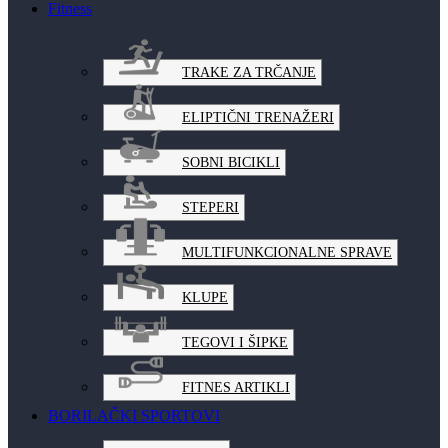
Fitness
TRAKE ZA TRČANJE
ELIPTIČNI TRENAŽERI
SOBNI BICIKLI
STEPERI
MULTIFUNKCIONALNE SPRAVE
KLUPE
TEGOVI I ŠIPKE
FITNES ARTIKLI
BORILAČKI SPORTOVI