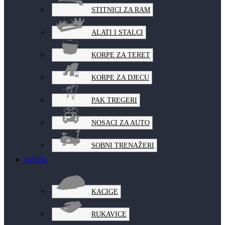
STITNICI ZA RAM
ALATI I STALCI
KORPE ZA TERET
KORPE ZA DJECU
PAK TREGERI
NOSACI ZA AUTO
SOBNI TRENAŽERI
Odjeća
KACIGE
RUKAVICE