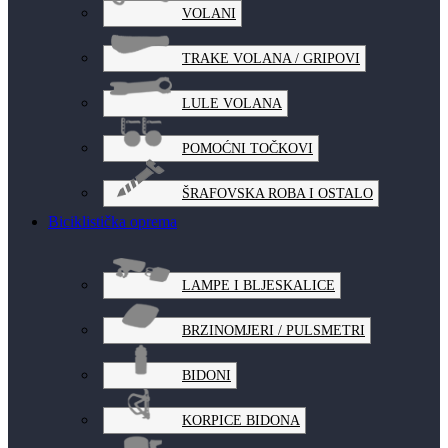
VOLANI
TRAKE VOLANA / GRIPOVI
LULE VOLANA
POMOĆNI TOČKOVI
ŠRAFOVSKA ROBA I OSTALO
Biciklistička oprema
LAMPE I BLJESKALICE
BRZINOMJERI / PULSMETRI
BIDONI
KORPICE BIDONA