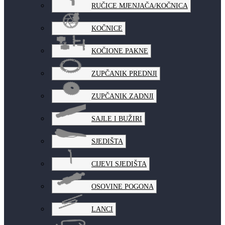
RUČICE MJENJAČA/KOČNICA
KOČNICE
KOČIONE PAKNE
ZUPČANIK PREDNJI
ZUPČANIK ZADNJI
SAJLE I BUŽIRI
SJEDIŠTA
CIJEVI SJEDIŠTA
OSOVINE POGONA
LANCI