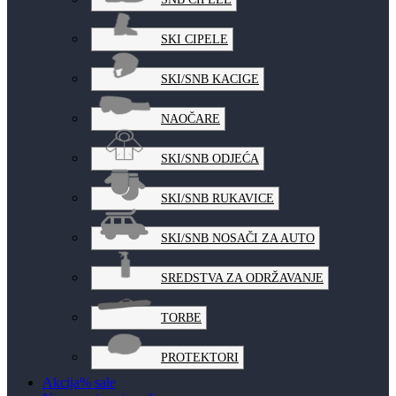
SKI CIPELE
SKI/SNB KACIGE
NAOČARE
SKI/SNB ODJEĆA
SKI/SNB RUKAVICE
SKI/SNB NOSAČI ZA AUTO
SREDSTVA ZA ODRŽAVANJE
TORBE
PROTEKTORI
Akcija
% sale