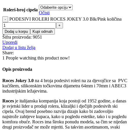
Roleri-broj cipela
Očisti
PODESIVI ROLERI ROCES JOKEY 3.0 Blk/Pink količina
Dodaj u korpu
Kupi odmah
Šifra proizvoda:
9051
Uporedi
Dodaj u listu želja
Share:
1
People watching this product now!
Opis proizvoda
Roces Jokey 3.0
na 4 broja podesivi roleri na za djevojčice sa PVC
kućištem, silikonskim točkovima dijametra 64mm i 70mm i ABEC3
industrijskim ležajevima.
Roces
je italijanska kompanija koja postoji od 1952 godine, a danas
je svjetski lider u prodaji rolera, klizaljki i dječijih podesivih ski
cipela. Ovaj brend posebno razvija dizajn kako bi zadovoljio
najstrože zahtjeve kupaca, kako u pogledu estetike, tako i u pogledu
komfora obuće. Roces ima široku ponudu modela, sa čim se nijedan
drugi proizvođač ne može mjeriti. Sa takvim asortimanom, svaki