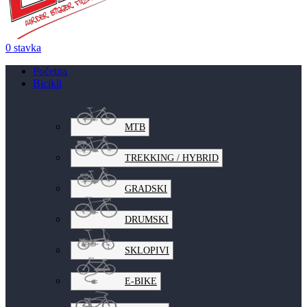
0
stavka
Početna
Bicikli
MTB
TREKKING / HYBRID
GRADSKI
DRUMSKI
SKLOPIVI
E-BIKE