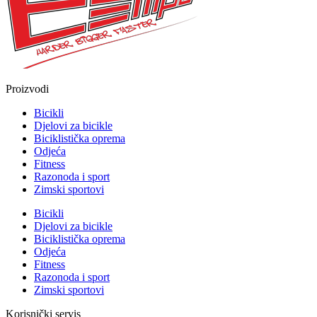
Proizvodi
Bicikli
Djelovi za bicikle
Biciklistička oprema
Odjeća
Fitness
Razonoda i sport
Zimski sportovi
Bicikli
Djelovi za bicikle
Biciklistička oprema
Odjeća
Fitness
Razonoda i sport
Zimski sportovi
Korisnički servis