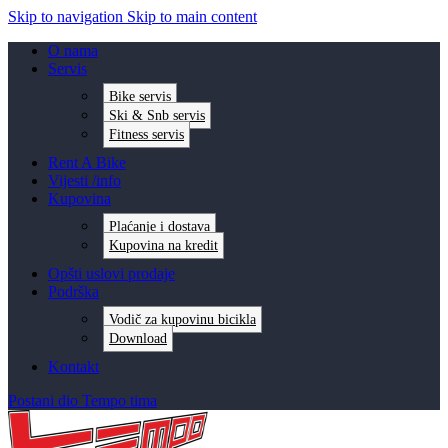
Skip to navigation
Skip to main content
O nama
Servis
Bike servis
Ski & Snb servis
Fitness servis
Rent A Bike
Vijesti /info
Kupovina
Plaćanje i dostava
Kupovina na kredit
Opšti uslovi prodaje
Podrška
Vodič za kupovinu bicikla
Download
Kontakt
Postani dio Tempo tima