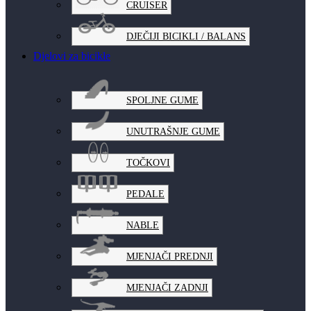
CRUISER
DJEČIJI BICIKLI / BALANS
Djelovi za bicikle
SPOLJNE GUME
UNUTRAŠNJE GUME
TOČKOVI
PEDALE
NABLE
MJENJAČI PREDNJI
MJENJAČI ZADNJI