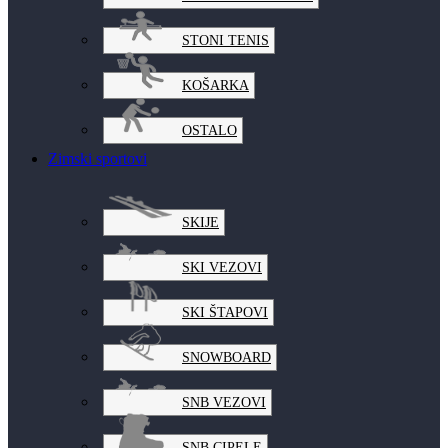
STONI TENIS
KOŠARKA
OSTALO
Zimski sportovi
SKIJE
SKI VEZOVI
SKI ŠTAPOVI
SNOWBOARD
SNB VEZOVI
SNB CIPELE