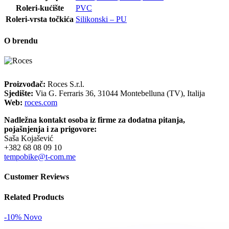
Roleri-kućište
PVC
Roleri-vrsta točkića
Silikonski – PU
O brendu
Proizvođač:
Roces S.r.l.
Sjedište:
Via G. Ferraris 36, 31044 Montebelluna (TV), Italija
Web:
roces.com
Nadležna kontakt osoba iz firme za dodatna pitanja,
pojašnjenja i za prigovore:
Saša Kojašević
+382 68 08 09 10
tempobike@t-com.me
Customer Reviews
Related Products
-10%
Novo