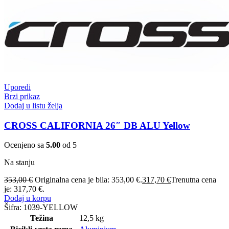
Uporedi
Brzi prikaz
Dodaj u listu želja
CROSS CALIFORNIA 26″ DB ALU Yellow
Ocenjeno sa
5.00
od 5
Na stanju
353,00
€
Originalna cena je bila: 353,00 €.
317,70
€
Trenutna cena
je: 317,70 €.
Dodaj u korpu
Šifra:
1039-YELLOW
Težina
12,5 kg