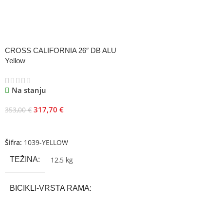
CROSS CALIFORNIA 26″ DB ALU
Yellow
Na stanju
317,70
€
353,00
€
Dodaj U Korpu
Šifra:
1039-YELLOW
TEŽINA
12,5 kg
BICIKLI-VRSTA RAMA
Aluminium