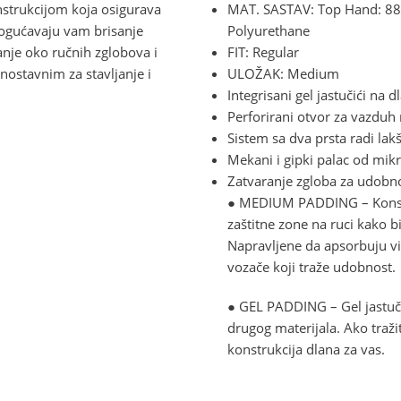
nstrukcijom koja osigurava
MAT. SASTAV: Top Hand: 88
ogućavaju vam brisanje
Polyurethane
anje oko ručnih zglobova i
FIT: Regular
nostavnim za stavljanje i
ULOŽAK: Medium
Integrisani gel jastučići n
Perforirani otvor za vazduh
Sistem sa dva prsta radi lak
Mekani i gipki palac od mik
Zatvaranje zgloba za udobn
● MEDIUM PADDING – Konstru
zaštitne zone na ruci kako bi
Napravljene da apsorbuju vi
vozače koji traže udobnost.
● GEL PADDING – Gel jastuči
drugog materijala. Ako traž
konstrukcija dlana za vas.