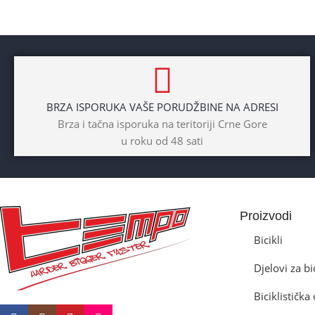
BRAND
Cross
POL
BRZA ISPORUKA VAŠE PORUDŽBINE NA ADRESI
Dječaci
,
Djevojčice
,
Unisex
Brza i tačna isporuka na teritoriji Crne Gore
u roku od 48 sati
DIAMETAR TOČKA
26″
BICIKLI-TIP RAMA
Proizvodi
Prednji amotrizer
Bicikli
Djelovi za bi
BOJA
Žuta
Biciklističk
BICIKLI-UZRAST DJETETA