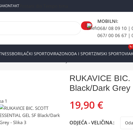
Postani dio Tempo tima
KA
KONTAKT
MOBILNI:
068/ 08 09 10 | 
067/ 00 06 67 | 
% 
ITNESS
BORILAČKI SPORTOVI
RAZONODA I SPORT
ZIMSKI SPORTOVI
AK
SSENTIAL GEL SF Black/Dark Grey
RUKAVICE BIC.
Black/Dark Grey
19,90
€
ODJEĆA - VELIČINA