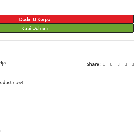
Dodaj U Korpu
Kupi Odmah
lja
Share:
roduct now!
l