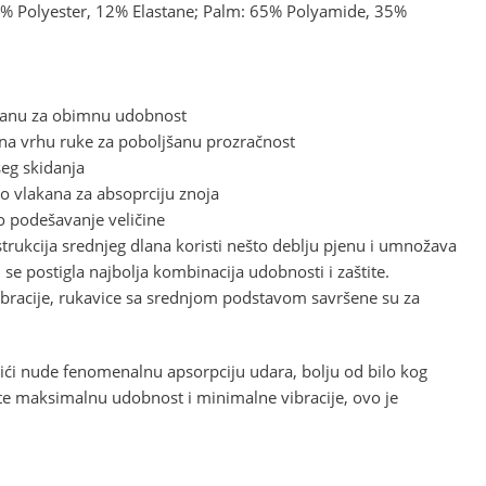
% Polyester, 12% Elastane; Palm: 65% Polyamide, 35%
a dlanu za obimnu udobnost
 na vrhu ruke za poboljšanu prozračnost
šeg skidanja
ro vlakana za absoprciju znoja
o podešavanje veličine
kcija srednjeg dlana koristi nešto deblju pjenu i umnožava
 se postigla najbolja kombinacija udobnosti i zaštite.
bracije, rukavice sa srednjom podstavom savršene su za
ći nude fenomenalnu apsorpciju udara, bolju od bilo kog
ite maksimalnu udobnost i minimalne vibracije, ovo je