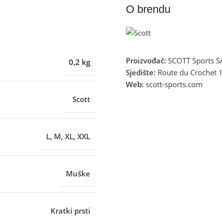
O brendu
Proizvođač:
SCOTT Sports S
0,2 kg
Sjedište:
Route du Crochet 1
Web:
scott-sports.com
Scott
L
,
M
,
XL
,
XXL
Muške
Kratki prsti