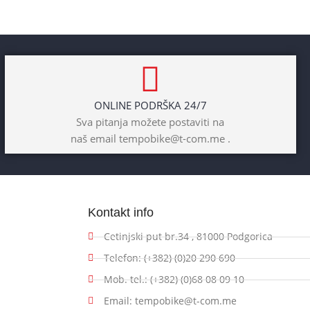
ONLINE PODRŠKA 24/7
Sva pitanja možete postaviti na
naš email tempobike@t-com.me .
Kontakt info
Cetinjski put br.34 , 81000 Podgorica
Telefon: (+382) (0)20 290 690
Mob. tel.: (+382) (0)68 08 09 10
Email: tempobike@t-com.me