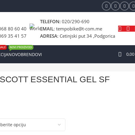
TELEFON:
020/290-690
068 80 60 40
EMAIL
: tempobike@t-com.me
069 35 41 57
ADRESA
: Cetinjski put 34 ,Podgorica
SALE
NOVI PROIZVODI
0,0
CIJA
NOVO
BRENDOVI
 SCOTT ESSENTIAL GEL SF