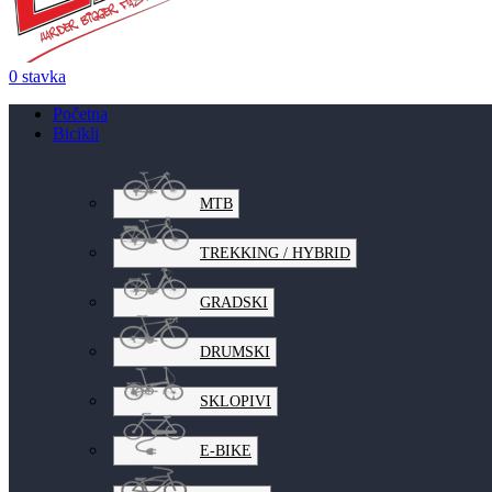
0
stavka
Početna
Bicikli
MTB
TREKKING / HYBRID
GRADSKI
DRUMSKI
SKLOPIVI
E-BIKE