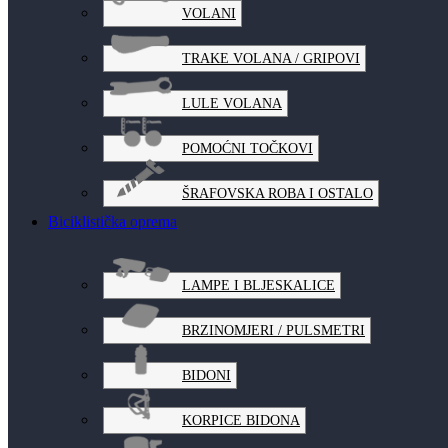
VOLANI
TRAKE VOLANA / GRIPOVI
LULE VOLANA
POMOĆNI TOČKOVI
ŠRAFOVSKA ROBA I OSTALO
Biciklistička oprema
LAMPE I BLJESKALICE
BRZINOMJERI / PULSMETRI
BIDONI
KORPICE BIDONA