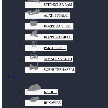
STITNICI ZA RAM
ALATI I STALCI
KORPE ZA TERET
KORPE ZA DJECU
PAK TREGERI
NOSACI ZA AUTO
SOBNI TRENAŽERI
Odjeća
KACIGE
RUKAVICE