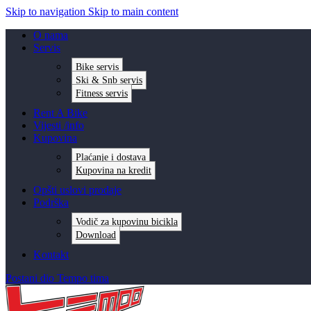
Skip to navigation
Skip to main content
O nama
Servis
Bike servis
Ski & Snb servis
Fitness servis
Rent A Bike
Vijesti /info
Kupovina
Plaćanje i dostava
Kupovina na kredit
Opšti uslovi prodaje
Podrška
Vodič za kupovinu bicikla
Download
Kontakt
Postani dio Tempo tima