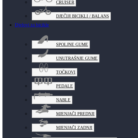
CRUISER
DJEČIJI BICIKLI / BALANS
Djelovi za bicikle
SPOLJNE GUME
UNUTRAŠNJE GUME
TOČKOVI
PEDALE
NABLE
MJENJAČI PREDNJI
MJENJAČI ZADNJI