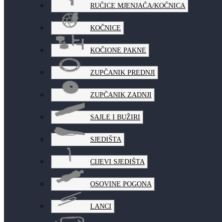
RUČICE MJENJAČA/KOČNICA
KOČNICE
KOČIONE PAKNE
ZUPČANIK PREDNJI
ZUPČANIK ZADNJI
SAJLE I BUŽIRI
SJEDIŠTA
CIJEVI SJEDIŠTA
OSOVINE POGONA
LANCI