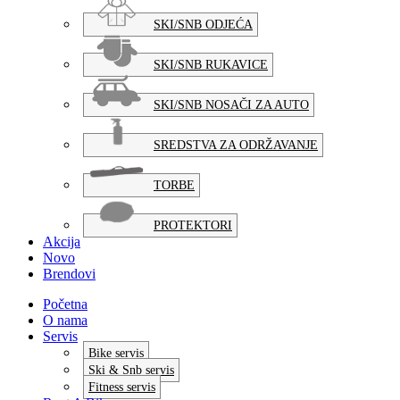
SKI/SNB ODJEĆA
SKI/SNB RUKAVICE
SKI/SNB NOSAČI ZA AUTO
SREDSTVA ZA ODRŽAVANJE
TORBE
PROTEKTORI
Akcija
Novo
Brendovi
Početna
O nama
Servis
Bike servis
Ski & Snb servis
Fitness servis