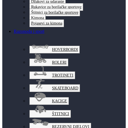
Džakovi za udaranje
Rukavice za borilačke sportove
Štitnici za borilačke sportove
Kimona
Pojasevi za kimona
Razonoda i sport
HOVERBORDI
ROLERI
TROTINETI
SKATEBOARD
KACIGE
ŠTITNICI
REZERVNI DJELOVI