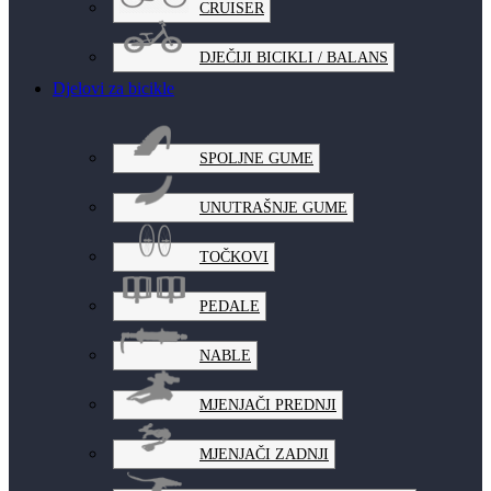
CRUISER
DJEČIJI BICIKLI / BALANS
Djelovi za bicikle
SPOLJNE GUME
UNUTRAŠNJE GUME
TOČKOVI
PEDALE
NABLE
MJENJAČI PREDNJI
MJENJAČI ZADNJI