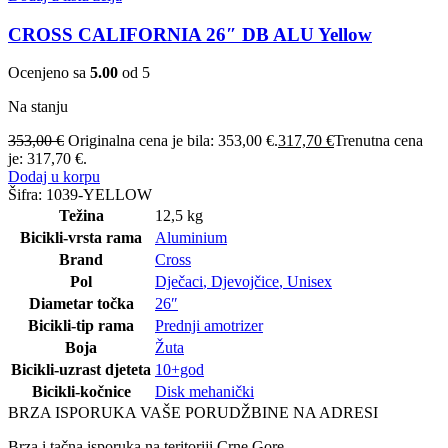
CROSS CALIFORNIA 26″ DB ALU Yellow
Ocenjeno sa
5.00
od 5
Na stanju
353,00
€
Originalna cena je bila: 353,00 €.
317,70
€
Trenutna cena
je: 317,70 €.
Dodaj u korpu
Šifra:
1039-YELLOW
Težina
12,5 kg
Bicikli-vrsta rama
Aluminium
Brand
Cross
Pol
Dječaci
,
Djevojčice
,
Unisex
Diametar točka
26″
Bicikli-tip rama
Prednji amotrizer
Boja
Žuta
Bicikli-uzrast djeteta
10+god
Bicikli-kočnice
Disk mehanički
BRZA ISPORUKA VAŠE PORUDŽBINE NA ADRESI
Brza i tačna isporuka na teritoriji Crne Gore