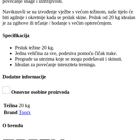
povećanje snage i izdržljivosti.
Naviknuvši se na izvođenje vježbe s većom težinom, naše tijelo će
biti agilnije i okretnije kada se prsluk skine. Prsluk od 20 kg idealan
je za zgibove ili trčanje / hodanje s većim opterećenjem.
Specifikacija
Prsluk težine 20 kg.
Jedna veličina za sve, podesiva pomoću čičak trake.
Pregrade sa utezima koje se mogu podešavati i skinuti.
Idealan za povećanje intenziteta treninga.
Dodatne informacije
Osnovne osobine proizvoda
Težina
20 kg
Brand
Toorx
O brendu