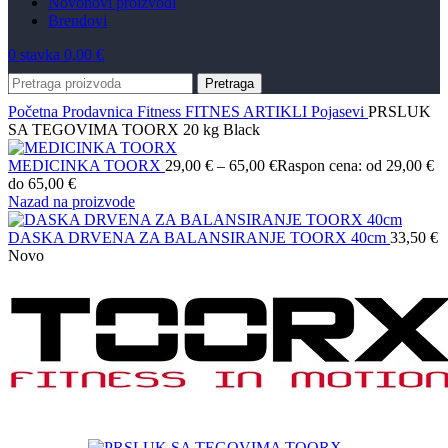
Novo
novi proizvodi
Brendovi
0
stavka
0,00
€
Pretraga
Početna
Prodavnica
Fitness
FITNES ARTIKLI
Pojasevi
PRSLUK
SA TEGOVIMA TOORX 20 kg Black
MEDICINKA TOORX
29,00
€
–
65,00
€
Raspon cena: od 29,00 €
do 65,00 €
Nazad na proizvode
DASKA DRVENA ZA BALANSIRANJE TOORX 40cm
33,50
€
Novo