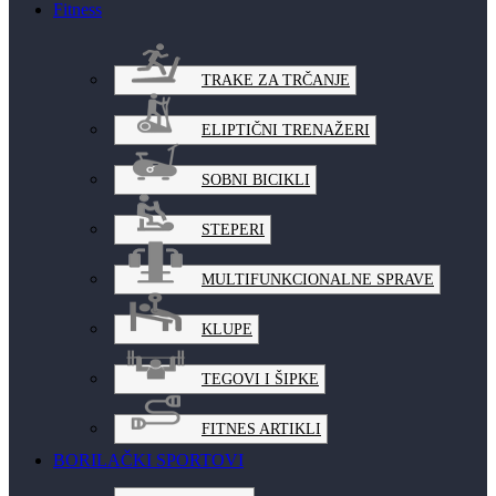
Fitness
TRAKE ZA TRČANJE
ELIPTIČNI TRENAŽERI
SOBNI BICIKLI
STEPERI
MULTIFUNKCIONALNE SPRAVE
KLUPE
TEGOVI I ŠIPKE
FITNES ARTIKLI
BORILAČKI SPORTOVI