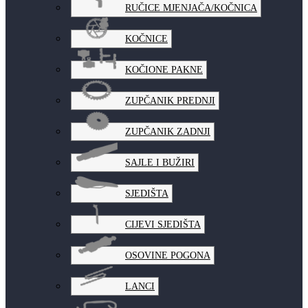
RUČICE MJENJAČA/KOČNICA
KOČNICE
KOČIONE PAKNE
ZUPČANIK PREDNJI
ZUPČANIK ZADNJI
SAJLE I BUŽIRI
SJEDIŠTA
CIJEVI SJEDIŠTA
OSOVINE POGONA
LANCI