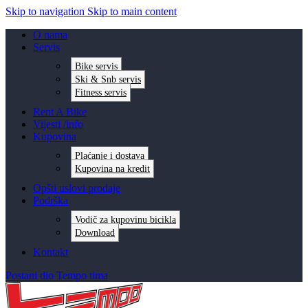
Skip to navigation
Skip to main content
O nama
Servis
Bike servis
Ski & Snb servis
Fitness servis
Rent A Bike
Vijesti /info
Kupovina
Plaćanje i dostava
Kupovina na kredit
Opšti uslovi prodaje
Podrška
Vodič za kupovinu bicikla
Download
Kontakt
Postani dio Tempo tima