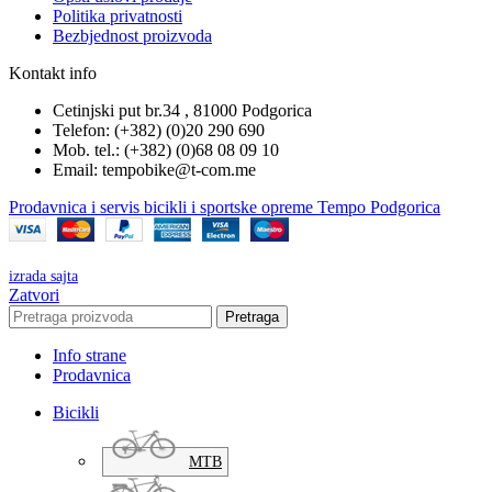
Politika privatnosti
Bezbjednost proizvoda
Kontakt info
Cetinjski put br.34 , 81000 Podgorica
Telefon: (+382) (0)20 290 690
Mob. tel.: (+382) (0)68 08 09 10
Email: tempobike@t-com.me
Prodavnica i servis bicikli i sportske opreme Tempo Podgorica
izrada sajta
Zatvori
Pretraga
Info strane
Prodavnica
Bicikli
MTB