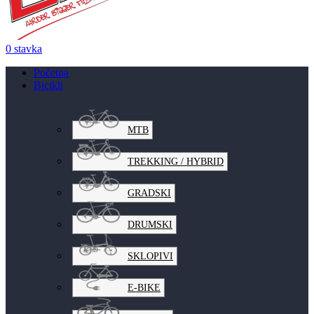
0
stavka
Početna
Bicikli
MTB
TREKKING / HYBRID
GRADSKI
DRUMSKI
SKLOPIVI
E-BIKE