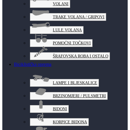
VOLANI
TRAKE VOLANA / GRIPOVI
LULE VOLANA
POMOĆNI TOČKOVI
ŠRAFOVSKA ROBA I OSTALO
Biciklistička oprema
LAMPE I BLJESKALICE
BRZINOMJERI / PULSMETRI
BIDONI
KORPICE BIDONA