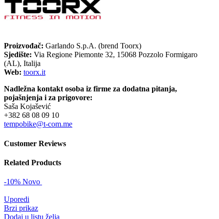
Proizvođač:
Garlando S.p.A. (brend Toorx)
Sjedište:
Via Regione Piemonte 32, 15068 Pozzolo Formigaro
(AL), Italija
Web:
toorx.it
Nadležna kontakt osoba iz firme za dodatna pitanja,
pojašnjenja i za prigovore:
Saša Kojašević
+382 68 08 09 10
tempobike@t-com.me
Customer Reviews
Related Products
-10%
Novo
Uporedi
Brzi prikaz
Dodaj u listu želja