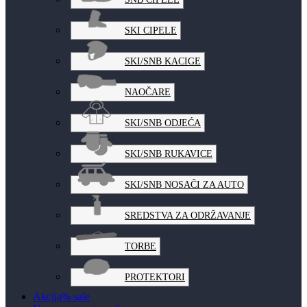
SKI CIPELE
SKI/SNB KACIGE
NAOČARE
SKI/SNB ODJEĆA
SKI/SNB RUKAVICE
SKI/SNB NOSAČI ZA AUTO
SREDSTVA ZA ODRŽAVANJE
TORBE
PROTEKTORI
Akcija
% sale