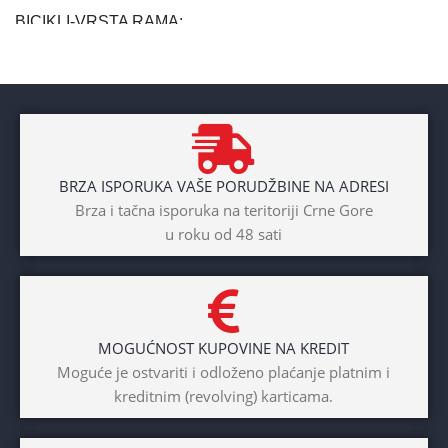
BICIKLI-VRSTA RAMA
Aluminium
BRAND
Cross
BRZA ISPORUKA VAŠE PORUDŽBINE NA ADRESI
POL
Brza i tačna isporuka na teritoriji Crne Gore
u roku od 48 sati
Dječaci
,
Djevojčice
,
Unisex
DIAMETAR TOČKA
26″
MOGUĆNOST KUPOVINE NA KREDIT
BICIKLI-TIP RAMA
Moguće je ostvariti i odloženo plaćanje platnim i
kreditnim (revolving) karticama.
Prednji amotrizer