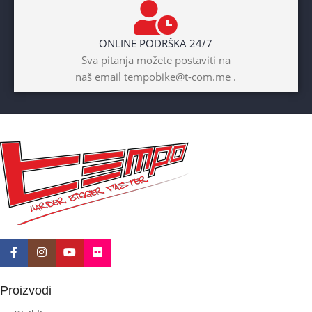
BOJA
Žuta
ONLINE PODRŠKA 24/7
BICIKLI-UZRAST
Sva pitanja možete postaviti na
DJETETA
naš email tempobike@t-com.me .
10+god
BICIKLI-KOČNICE
Disk mehanički
Proizvodi