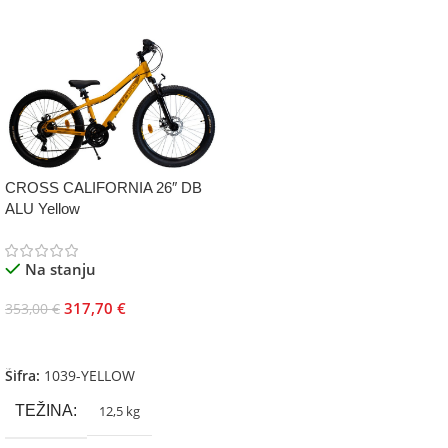
CROSS CALIFORNIA 26″ DB
ALU Yellow
Na stanju
317,70
€
353,00
€
Dodaj U Korpu
Šifra:
1039-YELLOW
TEŽINA
12,5 kg