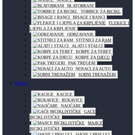
NOGICE
BLATOBRANI
TORBICE ZA BICIKL
BISAGE I RANCI
FLEKICE I
LJEPILA ZA KRPLJENJE
ODRZAVANJE
STITNICI ZA RAM
ALATI I STALCI
KORPE ZA TERET
KORPE ZA DJECU
PAK TREGERI
NOSACI ZA AUTO
SOBNI TRENAŽERI
Odjeća
KACIGE
RUKAVICE
NAOČARE
GAĆE
BICIKLISTIČKE
MAJICE
BICIKLISTIČKE
JAKNE I PRSLUCI