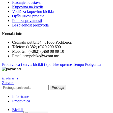
Plaćanje i dostava
Kupovina na kredit
Vodič za kupovinu bicikla
Opšti uslovi prodaje
Politika privatnosti
Bezbjednost proizvoda
Kontakt info
Cetinjski put br.34 , 81000 Podgorica
Telefon: (+382) (0)20 290 690
Mob. tel.: (+382) (0)68 08 09 10
Email: tempobike@t-com.me
Prodavnica i servis bicikli i sportske opreme Tempo Podgorica
izrada sajta
Zatvori
Pretraga
Info strane
Prodavnica
Bicikli