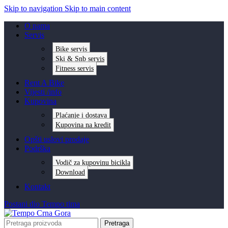
Skip to navigation
Skip to main content
O nama
Servis
Bike servis
Ski & Snb servis
Fitness servis
Rent A Bike
Vijesti /info
Kupovina
Plaćanje i dostava
Kupovina na kredit
Opšti uslovi prodaje
Podrška
Vodič za kupovinu bicikla
Download
Kontakt
Postani dio Tempo tima
Pretraga