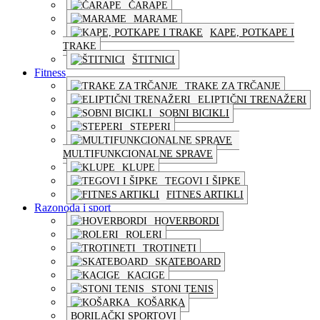
ČARAPE
MARAME
KAPE, POTKAPE I
TRAKE
ŠTITNICI
Fitness
TRAKE ZA TRČANJE
ELIPTIČNI TRENAŽERI
SOBNI BICIKLI
STEPERI
MULTIFUNKCIONALNE SPRAVE
KLUPE
TEGOVI I ŠIPKE
FITNES ARTIKLI
Razonoda i sport
HOVERBORDI
ROLERI
TROTINETI
SKATEBOARD
KACIGE
STONI TENIS
KOŠARKA
BORILAČKI SPORTOVI