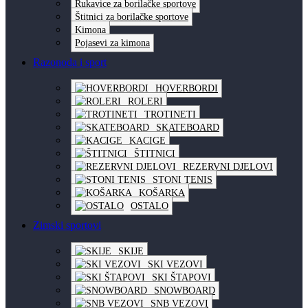
Rukavice za borilačke sportove
Štitnici za borilačke sportove
Kimona
Pojasevi za kimona
Razonoda i sport
HOVERBORDI
ROLERI
TROTINETI
SKATEBOARD
KACIGE
ŠTITNICI
REZERVNI DJELOVI
STONI TENIS
KOŠARKA
OSTALO
Zimski sportovi
SKIJE
SKI VEZOVI
SKI ŠTAPOVI
SNOWBOARD
SNB VEZOVI