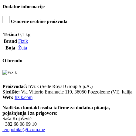
Dodatne informacije
Osnovne osobine proizvoda
Težina
0,1 kg
Brand
Fizik
Boja
Žuta
O brendu
Proizvođač:
fi'zi:k (Selle Royal Group S.p.A.)
Sjedište:
Via Vittorio Emanuele 119, 36050 Pozzoleone (VI), Italija
Web:
fizik.com
Nadležna kontakt osoba iz firme za dodatna pitanja,
pojašnjenja i za prigovore:
Saša Kojašević
+382 68 08 09 10
tempobike@t-com.me