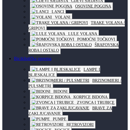
CIJEVI SJEDIŠTA
OSOVINE POGONA
LANCI
VOLANI
TRAKE VOLANA /
GRIPOVI
LULE VOLANA
POMOĆNI TOČKOVI
ŠRAFOVSKA
ROBA I OSTALO
Biciklistička oprema
LAMPE I
BLJESKALICE
BRZINOMJERI /
PULSMETRI
BIDONI
KORPICE BIDONA
ZVONCA I TRUBICE
BRAVE ZA
ZAKLJUCAVANJE
PUMPE
RETROVIZORI