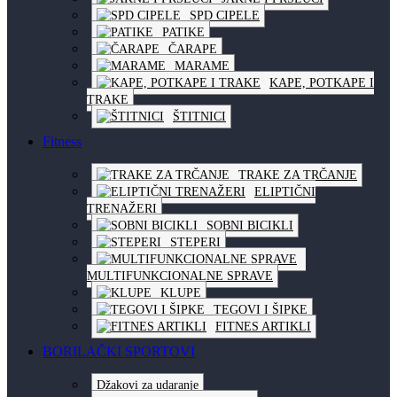
SPD CIPELE
PATIKE
ČARAPE
MARAME
KAPE, POTKAPE I
TRAKE
ŠTITNICI
Fitness
TRAKE ZA TRČANJE
ELIPTIČNI
TRENAŽERI
SOBNI BICIKLI
STEPERI
MULTIFUNKCIONALNE SPRAVE
KLUPE
TEGOVI I ŠIPKE
FITNES ARTIKLI
BORILAČKI SPORTOVI
Džakovi za udaranje