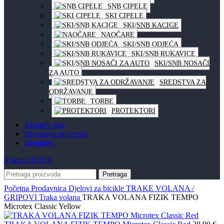
SNB CIPELE
SKI CIPELE
SKI/SNB KACIGE
NAOČARE
SKI/SNB ODJEĆA
SKI/SNB RUKAVICE
SKI/SNB NOSAČI
ZA AUTO
SREDSTVA ZA
ODRŽAVANJE
TORBE
PROTEKTORI
Akcija
% sale
Novo
novi proizvodi
Brendovi
0
stavka
0,00
€
Pretraga
Početna
Prodavnica
Djelovi za bicikle
TRAKE VOLANA /
GRIPOVI
Traka volana
TRAKA VOLANA FIZIK TEMPO
Microtex Classic Yellow