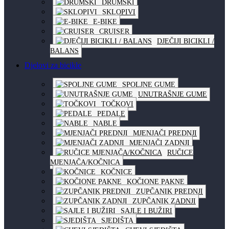
DRUMSKI
SKLOPIVI
E-BIKE
CRUISER
DJEČIJI BICIKLI /
BALANS
Djelovi za bicikle
SPOLJNE GUME
UNUTRAŠNJE GUME
TOČKOVI
PEDALE
NABLE
MJENJAČI PREDNJI
MJENJAČI ZADNJI
RUČICE
MJENJAČA/KOČNICA
KOČNICE
KOČIONE PAKNE
ZUPČANIK PREDNJI
ZUPČANIK ZADNJI
SAJLE I BUŽIRI
SJEDIŠTA