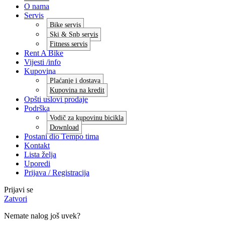
O nama
Servis
Bike servis
Ski & Snb servis
Fitness servis
Rent A Bike
Vijesti /info
Kupovina
Plaćanje i dostava
Kupovina na kredit
Opšti uslovi prodaje
Podrška
Vodič za kupovinu bicikla
Download
Postani dio Tempo tima
Kontakt
Lista želja
Uporedi
Prijava / Registracija
Prijavi se
Zatvori
Nemate nalog još uvek?