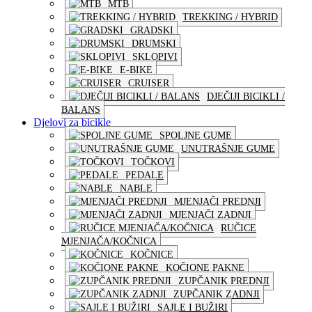
MTB
TREKKING / HYBRID
GRADSKI
DRUMSKI
SKLOPIVI
E-BIKE
CRUISER
DJEČIJI BICIKLI /
BALANS
Djelovi za bicikle
SPOLJNE GUME
UNUTRAŠNJE GUME
TOČKOVI
PEDALE
NABLE
MJENJAČI PREDNJI
MJENJAČI ZADNJI
RUČICE
MJENJAČA/KOČNICA
KOČNICE
KOČIONE PAKNE
ZUPČANIK PREDNJI
ZUPČANIK ZADNJI
SAJLE I BUŽIRI