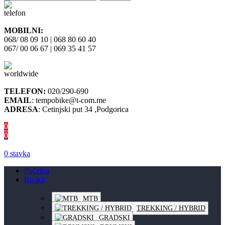
MOBILNI:
068/ 08 09 10 | 068 80 60 40
067/ 00 06 67 | 069 35 41 57
TELEFON:
020/290-690
EMAIL
: tempobike@t-com.me
ADRESA
: Cetinjski put 34 ,Podgorica
0
0
0
stavka
Početna
Bicikli
MTB
TREKKING / HYBRID
GRADSKI