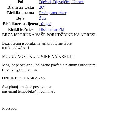
Pol
Dječaci
,
Djevojčice
,
Unisex
Diametar točka
26″
Bicikli-tip rama
Prednji amotrizer
Boja
Žuta
Bicikli-uzrast djeteta
10+god
Bicikli-kočnice
Disk mehanički
BRZA ISPORUKA VAŠE PORUDŽBINE NA ADRESI
Brza i tačna isporuka na teritoriji Crne Gore
u roku od 48 sati
MOGUĆNOST KUPOVINE NA KREDIT
Moguće je ostvariti i odloženo plaćanje platnim i kreditnim
(revolving) karticama.
ONLINE PODRŠKA 24/7
Sva pitanja možete postaviti na
naš email tempobike@t-com.me .
Proizvodi