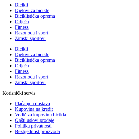
Bicikli
Djelovi za bicikle
Biciklistička oprema
Odjeća
Fitness
Razonoda i sport
Zimski sportovi
Bicikli
Djelovi za bicikle
Biciklistička oprema
Odjeća
Fitness
Razonoda i sport
Zimski sportovi
Korisnički servis
Plaćanje i dostava
Kupovina na kredit
Vodič za kupovinu bicikla
Opšti uslovi prodaje
Politika privatnosti
Bezbjednost proizvoda