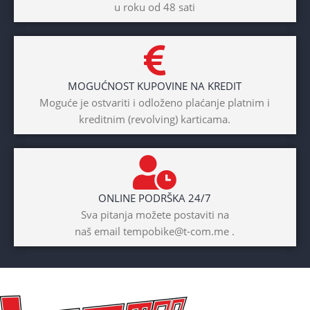
u roku od 48 sati
Dječaci
,
Djevojčice
,
Unisex
DIAMETAR TOČKA
26″
MOGUĆNOST KUPOVINE NA KREDIT
BICIKLI-TIP RAMA
Moguće je ostvariti i odloženo plaćanje platnim i
kreditnim (revolving) karticama.
Prednji amotrizer
BOJA
Žuta
ONLINE PODRŠKA 24/7
BICIKLI-UZRAST
Sva pitanja možete postaviti na
DJETETA
naš email tempobike@t-com.me .
10+god
BICIKLI-KOČNICE