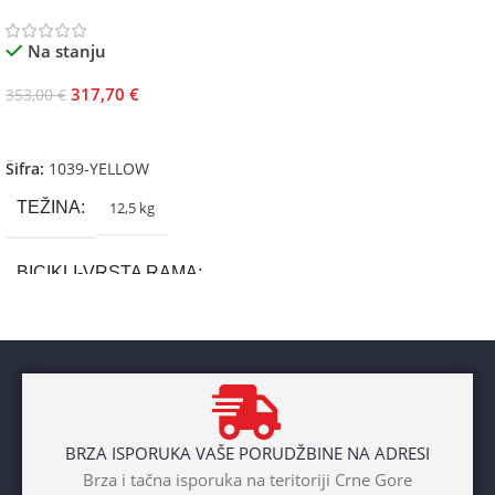
Na stanju
317,70
€
353,00
€
Dodaj U Korpu
Šifra:
1039-YELLOW
TEŽINA
12,5 kg
BICIKLI-VRSTA RAMA
Aluminium
BRAND
Cross
BRZA ISPORUKA VAŠE PORUDŽBINE NA ADRESI
POL
Brza i tačna isporuka na teritoriji Crne Gore