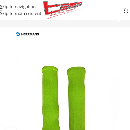
Skip to navigation
Skip to main content
Prodavnica
Djelovi za bicikle
TRAKE VOLANA / GRIPOVI
Gripovi