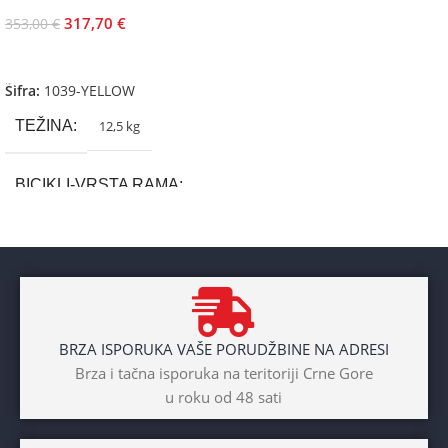
317,70
€
353,00
€
Dodaj U Korpu
Šifra:
1039-YELLOW
TEŽINA
12,5 kg
BICIKLI-VRSTA RAMA
Aluminium
BRAND
Cross
BRZA ISPORUKA VAŠE PORUDŽBINE NA ADRESI
POL
Brza i tačna isporuka na teritoriji Crne Gore
u roku od 48 sati
Dječaci
,
Djevojčice
,
Unisex