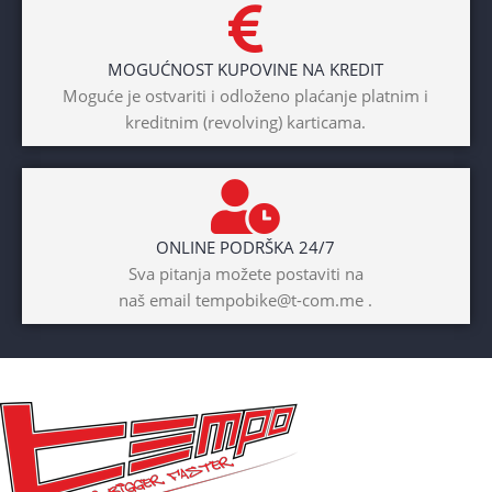
DIAMETAR TOČKA
26″
MOGUĆNOST KUPOVINE NA KREDIT
BICIKLI-TIP RAMA
Moguće je ostvariti i odloženo plaćanje platnim i
kreditnim (revolving) karticama.
Prednji amotrizer
BOJA
Žuta
ONLINE PODRŠKA 24/7
BICIKLI-UZRAST
Sva pitanja možete postaviti na
DJETETA
naš email tempobike@t-com.me .
10+god
BICIKLI-KOČNICE
Disk mehanički