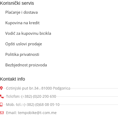
Korisnički servis
Plaćanje i dostava
Kupovina na kredit
Vodič za kupovinu bicikla
Opšti uslovi prodaje
Politika privatnosti
Bezbjednost proizvoda
Kontakt info
Cetinjski put br.34 , 81000 Podgorica
Telefon: (+382) (0)20 290 690
Mob. tel.: (+382) (0)68 08 09 10
Email: tempobike@t-com.me