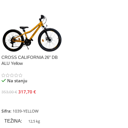
CROSS CALIFORNIA 26″ DB
ALU Yellow
Na stanju
317,70
€
353,00
€
Dodaj U Korpu
Šifra:
1039-YELLOW
TEŽINA
12,5 kg