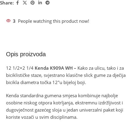
Share:
3
People watching this product now!
Opis proizvoda
12 1/2×2 1/4
Kenda K909A WH –
Kako za ulicu, tako i za
biciklističke staze, svjestrano klasične slick gume za dječija
bicikla diametra točka 12″u bijeloj boji.
Kenda standardna gumena smjesa kombinuje najbolje
osobine niskog otpora kotrljanja, ekstremnu izdržljivost i
dugovječnost gazećeg sloja u jedan univerzalni paket koji
koriste vozači u svim disciplinama.