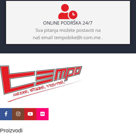
BOJA
Žuta
ONLINE PODRŠKA 24/7
BICIKLI-UZRAST
Sva pitanja možete postaviti na
DJETETA
naš email tempobike@t-com.me .
10+god
BICIKLI-KOČNICE
Disk mehanički
Proizvodi