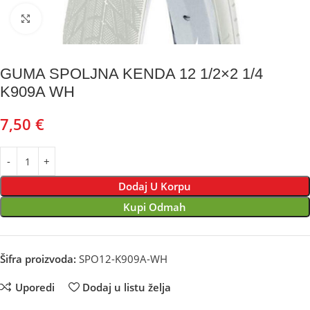
Kliknite za uvećanje
GUMA SPOLJNA KENDA 12 1/2×2 1/4
K909A WH
7,50
€
Dodaj U Korpu
Kupi Odmah
Šifra proizvoda:
SPO12-K909A-WH
Uporedi
Dodaj u listu želja