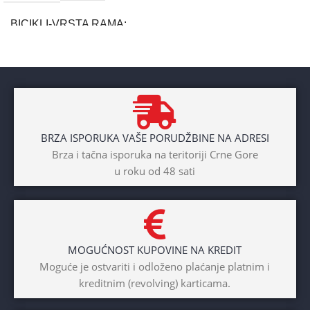
BICIKLI-VRSTA RAMA
Aluminium
BRAND
Cross
BRZA ISPORUKA VAŠE PORUDŽBINE NA ADRESI
POL
Brza i tačna isporuka na teritoriji Crne Gore
u roku od 48 sati
Dječaci
,
Djevojčice
,
Unisex
DIAMETAR TOČKA
26″
MOGUĆNOST KUPOVINE NA KREDIT
BICIKLI-TIP RAMA
Moguće je ostvariti i odloženo plaćanje platnim i
kreditnim (revolving) karticama.
Prednji amotrizer