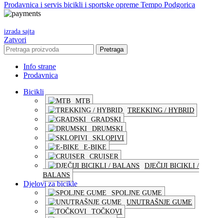
Prodavnica i servis bicikli i sportske opreme Tempo Podgorica
izrada sajta
Zatvori
Pretraga
Info strane
Prodavnica
Bicikli
MTB
TREKKING / HYBRID
GRADSKI
DRUMSKI
SKLOPIVI
E-BIKE
CRUISER
DJEČIJI BICIKLI /
BALANS
Djelovi za bicikle
SPOLJNE GUME
UNUTRAŠNJE GUME
TOČKOVI