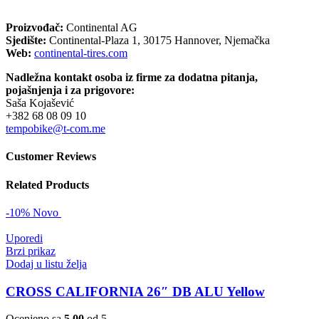
Proizvođač:
Continental AG
Sjedište:
Continental-Plaza 1, 30175 Hannover, Njemačka
Web:
continental-tires.com
Nadležna kontakt osoba iz firme za dodatna pitanja,
pojašnjenja i za prigovore:
Saša Kojašević
+382 68 08 09 10
tempobike@t-com.me
Customer Reviews
Related Products
-10%
Novo
Uporedi
Brzi prikaz
Dodaj u listu želja
CROSS CALIFORNIA 26″ DB ALU Yellow
Ocenjeno sa
5.00
od 5