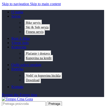
Skip to navigation
Skip to main content
O nama
Servis
Bike servis
Ski & Snb servis
Fitness servis
Rent A Bike
Vijesti /info
Kupovina
Plaćanje i dostava
Kupovina na kredit
Opšti uslovi prodaje
Podrška
Vodič za kupovinu bicikla
Download
Kontakt
Postani dio Tempo tima
Pretraga