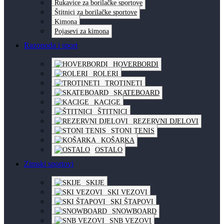
Rukavice za borilačke sportove
Štitnici za borilačke sportove
Kimona
Pojasevi za kimona
Razonoda i sport
HOVERBORDI
ROLERI
TROTINETI
SKATEBOARD
KACIGE
ŠTITNICI
REZERVNI DJELOVI
STONI TENIS
KOŠARKA
OSTALO
Zimski sportovi
SKIJE
SKI VEZOVI
SKI ŠTAPOVI
SNOWBOARD
SNB VEZOVI