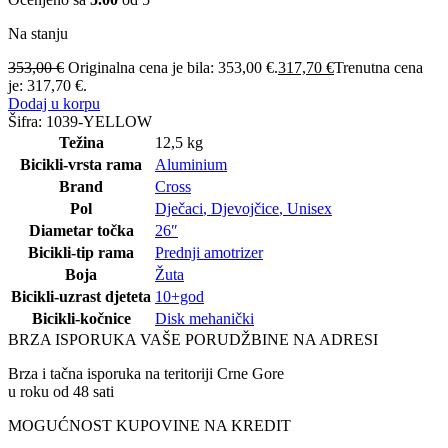
Na stanju
353,00
€
Originalna cena je bila: 353,00 €.
317,70
€
Trenutna cena
je: 317,70 €.
Dodaj u korpu
Šifra:
1039-YELLOW
Težina
12,5 kg
Bicikli-vrsta rama
Aluminium
Brand
Cross
Pol
Dječaci
,
Djevojčice
,
Unisex
Diametar točka
26″
Bicikli-tip rama
Prednji amotrizer
Boja
Žuta
Bicikli-uzrast djeteta
10+god
Bicikli-kočnice
Disk mehanički
BRZA ISPORUKA VAŠE PORUDŽBINE NA ADRESI
Brza i tačna isporuka na teritoriji Crne Gore
u roku od 48 sati
MOGUĆNOST KUPOVINE NA KREDIT