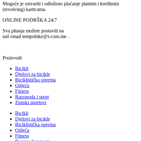
Moguće je ostvariti i odloženo plaćanje platnim i kreditnim
(revolving) karticama.
ONLINE PODRŠKA 24/7
Sva pitanja možete postaviti na
naš email tempobike@t-com.me .
Proizvodi
Bicikli
Djelovi za bicikle
Biciklistička oprema
Odjeća
Fitness
Razonoda i sport
Zimski sportovi
Bicikli
Djelovi za bicikle
Biciklistička oprema
Odjeća
Fitness