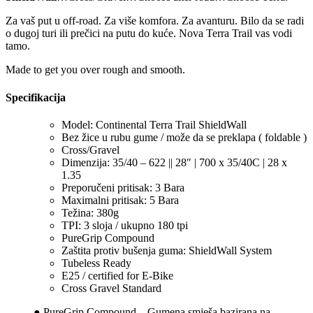
Za vaš put u off-road. Za više komfora. Za avanturu. Bilo da se radi
o dugoj turi ili prečici na putu do kuće. Nova Terra Trail vas vodi
tamo.
Made to get you over rough and smooth.
Specifikacija
Model: Continental Terra Trail ShieldWall
Bez žice u rubu gume / može da se preklapa ( foldable )
Cross/Gravel
Dimenzija: 35/40 – 622 || 28″ | 700 x 35/40C | 28 x
1.35
Preporučeni pritisak: 3 Bara
Maximalni pritisak: 5 Bara
Težina: 380g
TPI: 3 sloja / ukupno 180 tpi
PureGrip Compound
Zaštita protiv bušenja guma: ShieldWall System
Tubeless Ready
E25 / certified for E-Bike
Cross Gravel Standard
● PureGrip Compound – Gumena smješa bazirana na