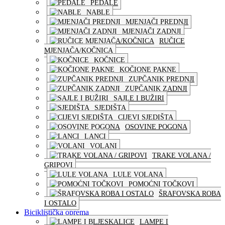
PEDALE
NABLE
MJENJAČI PREDNJI
MJENJAČI ZADNJI
RUČICE
MJENJAČA/KOČNICA
KOČNICE
KOČIONE PAKNE
ZUPČANIK PREDNJI
ZUPČANIK ZADNJI
SAJLE I BUŽIRI
SJEDIŠTA
CIJEVI SJEDIŠTA
OSOVINE POGONA
LANCI
VOLANI
TRAKE VOLANA /
GRIPOVI
LULE VOLANA
POMOĆNI TOČKOVI
ŠRAFOVSKA ROBA
I OSTALO
Biciklistička oprema
LAMPE I