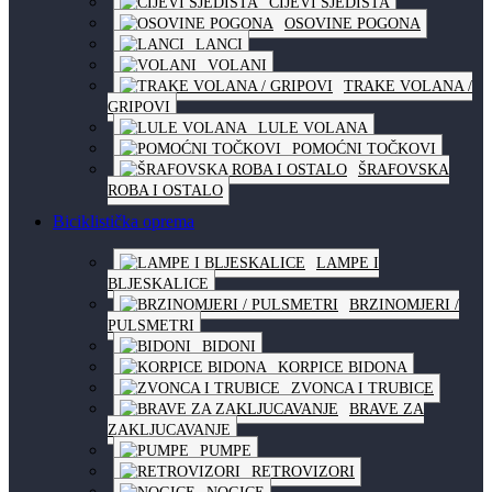
CIJEVI SJEDIŠTA
OSOVINE POGONA
LANCI
VOLANI
TRAKE VOLANA /
GRIPOVI
LULE VOLANA
POMOĆNI TOČKOVI
ŠRAFOVSKA
ROBA I OSTALO
Biciklistička oprema
LAMPE I
BLJESKALICE
BRZINOMJERI /
PULSMETRI
BIDONI
KORPICE BIDONA
ZVONCA I TRUBICE
BRAVE ZA
ZAKLJUCAVANJE
PUMPE
RETROVIZORI