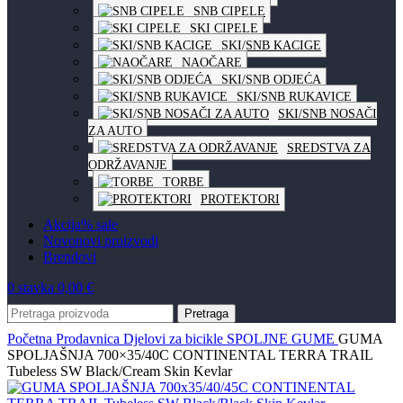
SNB CIPELE
SKI CIPELE
SKI/SNB KACIGE
NAOČARE
SKI/SNB ODJEĆA
SKI/SNB RUKAVICE
SKI/SNB NOSAČI
ZA AUTO
SREDSTVA ZA
ODRŽAVANJE
TORBE
PROTEKTORI
Akcija
% sale
Novo
novi proizvodi
Brendovi
0
stavka
0,00
€
Pretraga
Početna
Prodavnica
Djelovi za bicikle
SPOLJNE GUME
GUMA
SPOLJAŠNJA 700×35/40C CONTINENTAL TERRA TRAIL
Tubeless SW Black/Cream Skin Kevlar