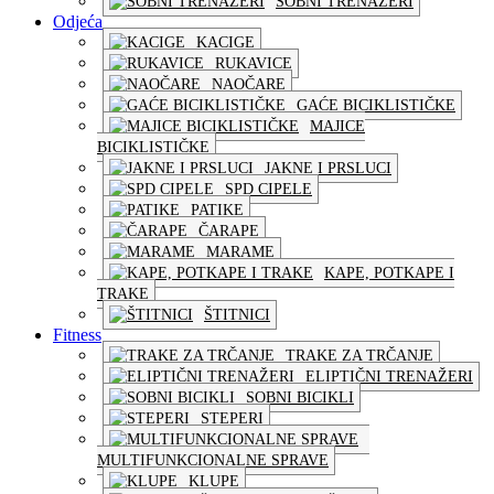
SOBNI TRENAŽERI
Odjeća
KACIGE
RUKAVICE
NAOČARE
GAĆE BICIKLISTIČKE
MAJICE
BICIKLISTIČKE
JAKNE I PRSLUCI
SPD CIPELE
PATIKE
ČARAPE
MARAME
KAPE, POTKAPE I
TRAKE
ŠTITNICI
Fitness
TRAKE ZA TRČANJE
ELIPTIČNI TRENAŽERI
SOBNI BICIKLI
STEPERI
MULTIFUNKCIONALNE SPRAVE
KLUPE