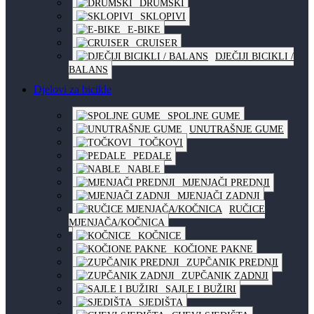
DRUMSKI
SKLOPIVI
E-BIKE
CRUISER
DJEČIJI BICIKLI /
BALANS
Djelovi za bicikle
SPOLJNE GUME
UNUTRAŠNJE GUME
TOČKOVI
PEDALE
NABLE
MJENJAČI PREDNJI
MJENJAČI ZADNJI
RUČICE
MJENJAČA/KOČNICA
KOČNICE
KOČIONE PAKNE
ZUPČANIK PREDNJI
ZUPČANIK ZADNJI
SAJLE I BUŽIRI
SJEDIŠTA