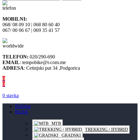
MOBILNI:
068/ 08 09 10 | 068 80 60 40
067/ 00 06 67 | 069 35 41 57
TELEFON:
020/290-690
EMAIL
: tempobike@t-com.me
ADRESA
: Cetinjski put 34 ,Podgorica
0
0
0
stavka
Početna
Bicikli
MTB
TREKKING / HYBRID
GRADSKI