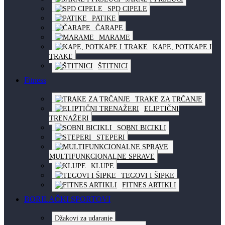
SPD CIPELE
PATIKE
ČARAPE
MARAME
KAPE, POTKAPE I
TRAKE
ŠTITNICI
Fitness
TRAKE ZA TRČANJE
ELIPTIČNI
TRENAŽERI
SOBNI BICIKLI
STEPERI
MULTIFUNKCIONALNE SPRAVE
KLUPE
TEGOVI I ŠIPKE
FITNES ARTIKLI
BORILAČKI SPORTOVI
Džakovi za udaranje