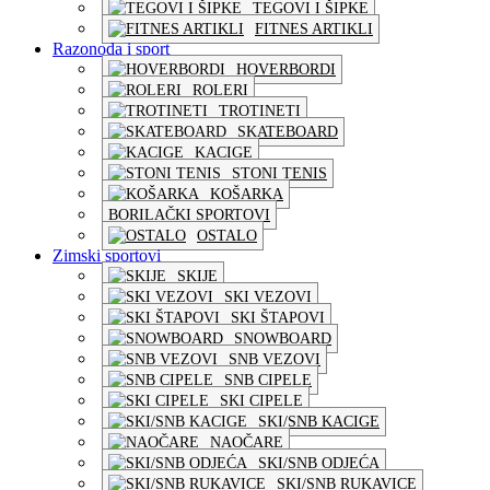
TEGOVI I ŠIPKE
FITNES ARTIKLI
Razonoda i sport
HOVERBORDI
ROLERI
TROTINETI
SKATEBOARD
KACIGE
STONI TENIS
KOŠARKA
BORILAČKI SPORTOVI
OSTALO
Zimski sportovi
SKIJE
SKI VEZOVI
SKI ŠTAPOVI
SNOWBOARD
SNB VEZOVI
SNB CIPELE
SKI CIPELE
SKI/SNB KACIGE
NAOČARE
SKI/SNB ODJEĆA
SKI/SNB RUKAVICE