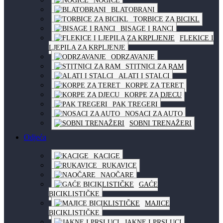
NOGICE
BLATOBRANI
TORBICE ZA BICIKL
BISAGE I RANCI
FLEKICE I
LJEPILA ZA KRPLJENJE
ODRZAVANJE
STITNICI ZA RAM
ALATI I STALCI
KORPE ZA TERET
KORPE ZA DJECU
PAK TREGERI
NOSACI ZA AUTO
SOBNI TRENAŽERI
Odjeća
KACIGE
RUKAVICE
NAOČARE
GAĆE
BICIKLISTIČKE
MAJICE
BICIKLISTIČKE
JAKNE I PRSLUCI