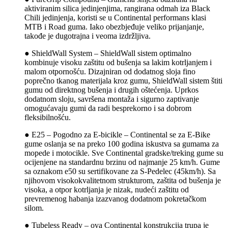
aktiviranim silica jedinjenjima, rangirana odmah iza Black
Chili jedinjenja, koristi se u Continental performans klasi
MTB i Road guma. Iako obezbjeđuje veliko prijanjanje,
takođe je dugotrajna i veoma izdržljiva.
● ShieldWall System – ShieldWall sistem optimalno
kombinuje visoku zaštitu od bušenja sa lakim kotrljanjem i
malom otpornošću. Dizajniran od dodatnog sloja fino
poprečno tkanog materijala kroz gumu, ShieldWall sistem štiti
gumu od direktnog bušenja i drugih oštećenja. Uprkos
dodatnom sloju, savršena montaža i sigurno zaptivanje
omogućavaju gumi da radi besprekorno i sa dobrom
fleksibilnošću.
● E25 – Pogodno za E-bicikle – Continental se za E-Bike
gume oslanja se na preko 100 godina iskustva sa gumama za
mopede i motocikle. Sve Continental gradske/treking gume su
ocijenjene na standardnu brzinu od najmanje 25 km/h. Gume
sa oznakom e50 su sertifikovane za S-Pedelec (45km/h). Sa
njihovom visokokvalitetnom strukturom, zaštita od bušenja je
visoka, a otpor kotrljanja je nizak, nudeći zaštitu od
prevremenog habanja izazvanog dodatnom pokretačkom
silom.
● Tubeless Ready – ova Continental konstrukcija trupa je