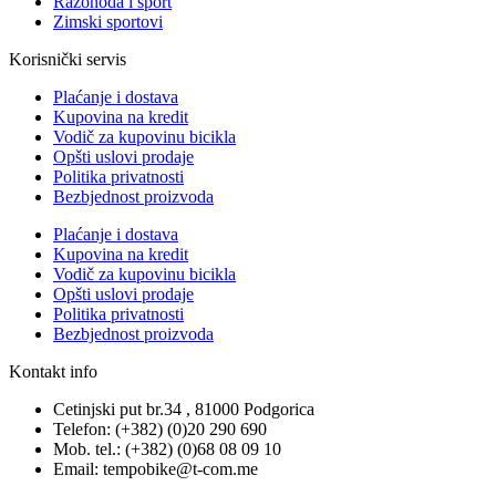
Razonoda i sport
Zimski sportovi
Korisnički servis
Plaćanje i dostava
Kupovina na kredit
Vodič za kupovinu bicikla
Opšti uslovi prodaje
Politika privatnosti
Bezbjednost proizvoda
Plaćanje i dostava
Kupovina na kredit
Vodič za kupovinu bicikla
Opšti uslovi prodaje
Politika privatnosti
Bezbjednost proizvoda
Kontakt info
Cetinjski put br.34 , 81000 Podgorica
Telefon: (+382) (0)20 290 690
Mob. tel.: (+382) (0)68 08 09 10
Email: tempobike@t-com.me