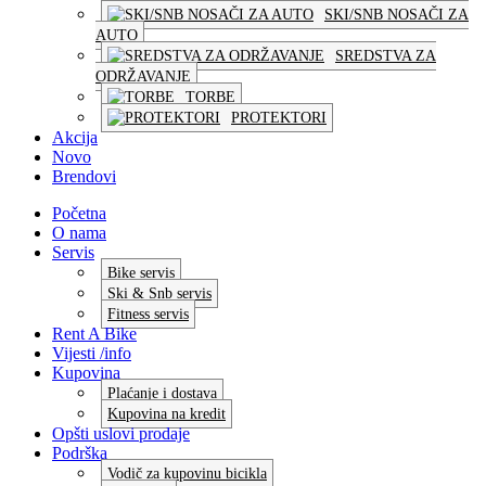
SKI/SNB NOSAČI ZA
AUTO
SREDSTVA ZA
ODRŽAVANJE
TORBE
PROTEKTORI
Akcija
Novo
Brendovi
Početna
O nama
Servis
Bike servis
Ski & Snb servis
Fitness servis
Rent A Bike
Vijesti /info
Kupovina
Plaćanje i dostava
Kupovina na kredit
Opšti uslovi prodaje
Podrška
Vodič za kupovinu bicikla