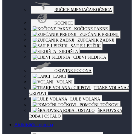
RUČICE MJENJAČA/KOČNICA
KOČNICE
KOČIONE PAKNE
ZUPČANIK PREDNJI
ZUPČANIK ZADNJI
SAJLE I BUŽIRI
SJEDIŠTA
CIJEVI SJEDIŠTA
OSOVINE POGONA
LANCI
VOLANI
TRAKE VOLANA /
GRIPOVI
LULE VOLANA
POMOĆNI TOČKOVI
ŠRAFOVSKA
ROBA I OSTALO
Biciklistička oprema