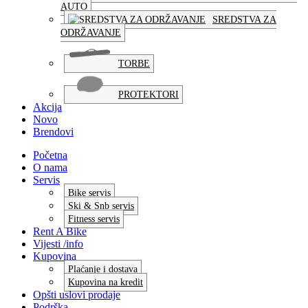
AUTO
SREDSTVA ZA
ODRŽAVANJE
TORBE
PROTEKTORI
Akcija
Novo
Brendovi
Početna
O nama
Servis
Bike servis
Ski & Snb servis
Fitness servis
Rent A Bike
Vijesti /info
Kupovina
Plaćanje i dostava
Kupovina na kredit
Opšti uslovi prodaje
Podrška