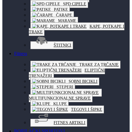
SPD CIPELE
PATIKE
ČARAPE
MARAME
KAPE, POTKAPE I
TRAKE
ŠTITNICI
Fitness
TRAKE ZA TRČANJE
ELIPTIČNI
TRENAŽERI
SOBNI BICIKLI
STEPERI
MULTIFUNKCIONALNE SPRAVE
KLUPE
TEGOVI I ŠIPKE
FITNES ARTIKLI
BORILAČKI SPORTOVI