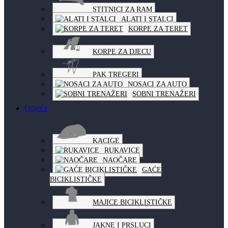
STITNICI ZA RAM
ALATI I STALCI
KORPE ZA TERET
KORPE ZA DJECU
PAK TREGERI
NOSACI ZA AUTO
SOBNI TRENAŽERI
Odjeća
KACIGE
RUKAVICE
NAOČARE
GAĆE
BICIKLISTIČKE
MAJICE BICIKLISTIČKE
JAKNE I PRSLUCI