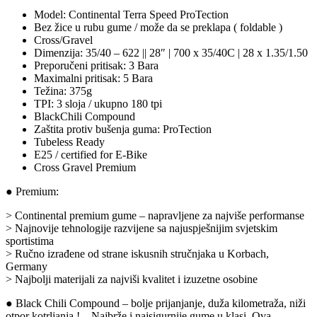
Model: Continental Terra Speed ProTection
Bez žice u rubu gume / može da se preklapa ( foldable )
Cross/Gravel
Dimenzija: 35/40 – 622 || 28″ | 700 x 35/40C | 28 x 1.35/1.50
Preporučeni pritisak: 3 Bara
Maximalni pritisak: 5 Bara
Težina: 375g
TPI: 3 sloja / ukupno 180 tpi
BlackChili Compound
Zaštita protiv bušenja guma: ProTection
Tubeless Ready
E25 / certified for E-Bike
Cross Gravel Premium
● Premium:
> Continental premium gume – napravljene za najviše performanse
> Najnovije tehnologije razvijene sa najuspješnijim svjetskim
sportistima
> Ručno izrađene od strane iskusnih stručnjaka u Korbach,
Germany
> Najbolji materijali za najviši kvalitet i izuzetne osobine
● Black Chili Compound – bolje prijanjanje, duža kilometraža, niži
otpor kotrljanja ! – Najbrže i najsigurnije gume u klasi. Ova