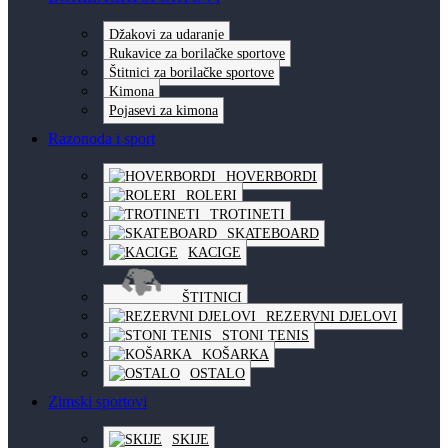
Džakovi za udaranje
Rukavice za borilačke sportove
Štitnici za borilačke sportove
Kimona
Pojasevi za kimona
Razonoda i sport
HOVERBORDI
ROLERI
TROTINETI
SKATEBOARD
KACIGE
ŠTITNICI
REZERVNI DJELOVI
STONI TENIS
KOŠARKA
OSTALO
Zimski sportovi
SKIJE