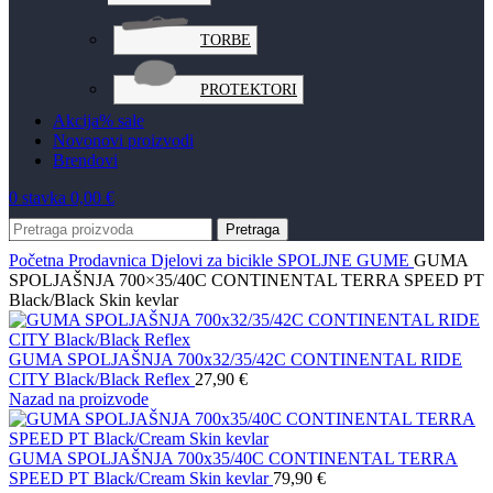
TORBE
PROTEKTORI
Akcija
% sale
Novo
novi proizvodi
Brendovi
0
stavka
0,00
€
Pretraga
Početna
Prodavnica
Djelovi za bicikle
SPOLJNE GUME
GUMA
SPOLJAŠNJA 700×35/40C CONTINENTAL TERRA SPEED PT
Black/Black Skin kevlar
GUMA SPOLJAŠNJA 700x32/35/42C CONTINENTAL RIDE
CITY Black/Black Reflex
27,90
€
Nazad na proizvode
GUMA SPOLJAŠNJA 700x35/40C CONTINENTAL TERRA
SPEED PT Black/Cream Skin kevlar
79,90
€