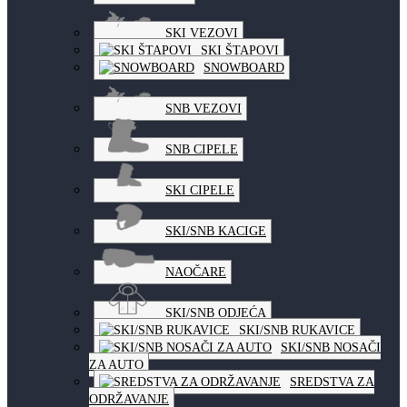
SKI VEZOVI
SKI ŠTAPOVI
SNOWBOARD
SNB VEZOVI
SNB CIPELE
SKI CIPELE
SKI/SNB KACIGE
NAOČARE
SKI/SNB ODJEĆA
SKI/SNB RUKAVICE
SKI/SNB NOSAČI
ZA AUTO
SREDSTVA ZA
ODRŽAVANJE