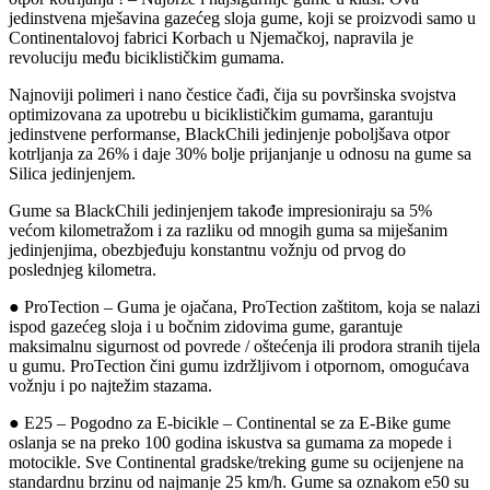
jedinstvena mješavina gazećeg sloja gume, koji se proizvodi samo u
Continentalovoj fabrici Korbach u Njemačkoj, napravila je
revoluciju među biciklističkim gumama.
Najnoviji polimeri i nano čestice čađi, čija su površinska svojstva
optimizovana za upotrebu u biciklističkim gumama, garantuju
jedinstvene performanse, BlackChili jedinjenje poboljšava otpor
kotrljanja za 26% i daje 30% bolje prijanjanje u odnosu na gume sa
Silica jedinjenjem.
Gume sa BlackChili jedinjenjem takođe impresioniraju sa 5%
većom kilometražom i za razliku od mnogih guma sa miješanim
jedinjenjima, obezbjeđuju konstantnu vožnju od prvog do
poslednjeg kilometra.
● ProTection – Guma je ojačana, ProTection zaštitom, koja se nalazi
ispod gazećeg sloja i u bočnim zidovima gume, garantuje
maksimalnu sigurnost od povrede / oštećenja ili prodora stranih tijela
u gumu. ProTection čini gumu izdržljivom i otpornom, omogućava
vožnju i po najtežim stazama.
● E25 – Pogodno za E-bicikle – Continental se za E-Bike gume
oslanja se na preko 100 godina iskustva sa gumama za mopede i
motocikle. Sve Continental gradske/treking gume su ocijenjene na
standardnu brzinu od najmanje 25 km/h. Gume sa oznakom e50 su