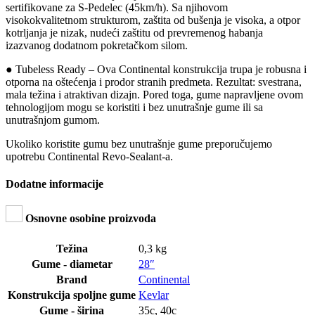
sertifikovane za S-Pedelec (45km/h). Sa njihovom
visokokvalitetnom strukturom, zaštita od bušenja je visoka, a otpor
kotrljanja je nizak, nudeći zaštitu od prevremenog habanja
izazvanog dodatnom pokretačkom silom.
● Tubeless Ready – Ova Continental konstrukcija trupa je robusna i
otporna na oštećenja i prodor stranih predmeta. Rezultat: svestrana,
mala težina i atraktivan dizajn. Pored toga, gume napravljene ovom
tehnologijom mogu se koristiti i bez unutrašnje gume ili sa
unutrašnjom gumom.
Ukoliko koristite gumu bez unutrašnje gume preporučujemo
upotrebu Continental Revo-Sealant-a.
Dodatne informacije
Osnovne osobine proizvoda
Težina
0,3 kg
Gume - diametar
28″
Brand
Continental
Konstrukcija spoljne gume
Kevlar
Gume - širina
35c
,
40c