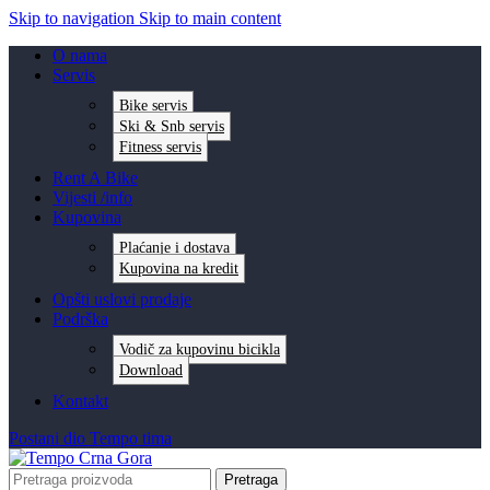
Skip to navigation
Skip to main content
O nama
Servis
Bike servis
Ski & Snb servis
Fitness servis
Rent A Bike
Vijesti /info
Kupovina
Plaćanje i dostava
Kupovina na kredit
Opšti uslovi prodaje
Podrška
Vodič za kupovinu bicikla
Download
Kontakt
Postani dio Tempo tima
Pretraga