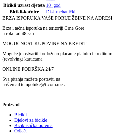
Bicikli-uzrast djeteta
10+god
Bicikli-kočnice
Disk mehanički
BRZA ISPORUKA VAŠE PORUDŽBINE NA ADRESI
Brza i tačna isporuka na teritoriji Crne Gore
u roku od 48 sati
MOGUĆNOST KUPOVINE NA KREDIT
Moguće je ostvariti i odloženo plaćanje platnim i kreditnim
(revolving) karticama.
ONLINE PODRŠKA 24/7
Sva pitanja možete postaviti na
naš email tempobike@t-com.me .
Proizvodi
Bicikli
Djelovi za bicikle
Biciklistička oprema
Odjeća