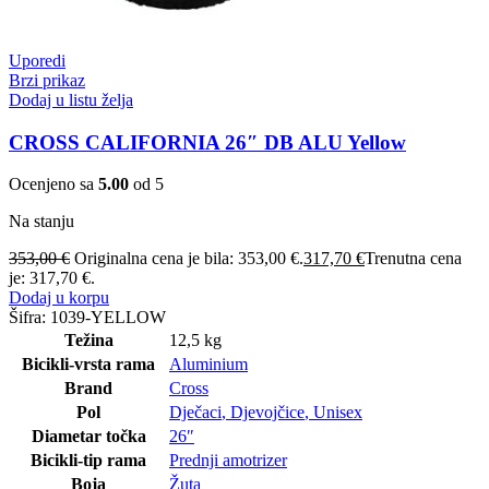
Uporedi
Brzi prikaz
Dodaj u listu želja
CROSS CALIFORNIA 26″ DB ALU Yellow
Ocenjeno sa
5.00
od 5
Na stanju
353,00
€
Originalna cena je bila: 353,00 €.
317,70
€
Trenutna cena
je: 317,70 €.
Dodaj u korpu
Šifra:
1039-YELLOW
Težina
12,5 kg
Bicikli-vrsta rama
Aluminium
Brand
Cross
Pol
Dječaci
,
Djevojčice
,
Unisex
Diametar točka
26″
Bicikli-tip rama
Prednji amotrizer
Boja
Žuta