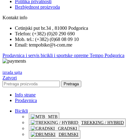
Politika privatnosti
Bezbjednost proizvoda
Kontakt info
Cetinjski put br.34 , 81000 Podgorica
Telefon: (+382) (0)20 290 690
Mob. tel.: (+382) (0)68 08 09 10
Email: tempobike@t-com.me
Prodavnica i servis bicikli i sportske opreme Tempo Podgorica
izrada sajta
Zatvori
Pretraga
Info strane
Prodavnica
Bicikli
MTB
TREKKING / HYBRID
GRADSKI
DRUMSKI