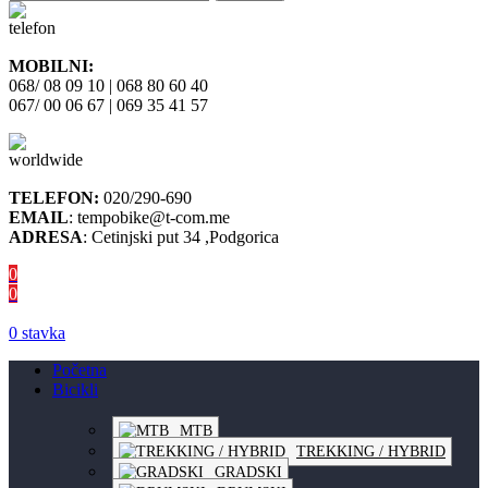
MOBILNI:
068/ 08 09 10 | 068 80 60 40
067/ 00 06 67 | 069 35 41 57
TELEFON:
020/290-690
EMAIL
: tempobike@t-com.me
ADRESA
: Cetinjski put 34 ,Podgorica
0
0
0
stavka
Početna
Bicikli
MTB
TREKKING / HYBRID
GRADSKI