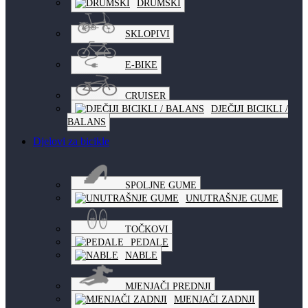
DRUMSKI
SKLOPIVI
E-BIKE
CRUISER
DJEČIJI BICIKLI /
BALANS
Djelovi za bicikle
SPOLJNE GUME
UNUTRAŠNJE GUME
TOČKOVI
PEDALE
NABLE
MJENJAČI PREDNJI
MJENJAČI ZADNJI