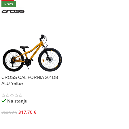
NOVO
CROSS CALIFORNIA 26″ DB
ALU Yellow
Na stanju
317,70
€
353,00
€
Dodaj U Korpu