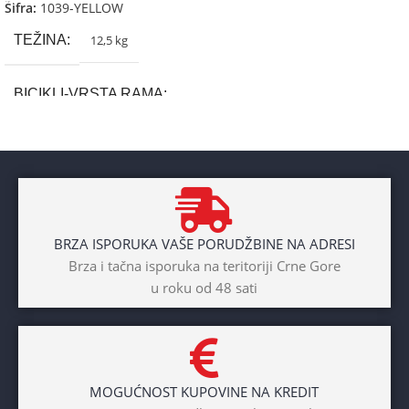
Šifra:
1039-YELLOW
TEŽINA
12,5 kg
BICIKLI-VRSTA RAMA
Aluminium
BRAND
Cross
BRZA ISPORUKA VAŠE PORUDŽBINE NA ADRESI
POL
Brza i tačna isporuka na teritoriji Crne Gore
u roku od 48 sati
Dječaci
,
Djevojčice
,
Unisex
DIAMETAR TOČKA
26″
MOGUĆNOST KUPOVINE NA KREDIT
BICIKLI-TIP RAMA