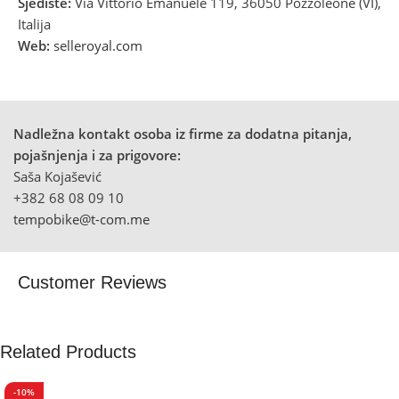
Sjedište:
Via Vittorio Emanuele 119, 36050 Pozzoleone (VI),
Italija
Web:
selleroyal.com
Nadležna kontakt osoba iz firme za dodatna pitanja,
pojašnjenja i za prigovore:
Saša Kojašević
+382 68 08 09 10
tempobike@t-com.me
Customer Reviews
Related Products
-10%