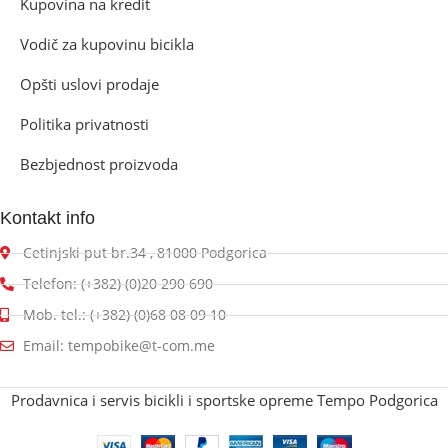
Kupovina na kredit
Vodič za kupovinu bicikla
Opšti uslovi prodaje
Politika privatnosti
Bezbjednost proizvoda
Kontakt info
Cetinjski put br.34 , 81000 Podgorica
Telefon: (+382) (0)20 290 690
Mob. tel.: (+382) (0)68 08 09 10
Email: tempobike@t-com.me
Prodavnica i servis bicikli i sportske opreme Tempo Podgorica