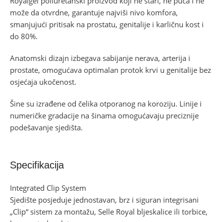
Royalgel poliuretanski proizvod koji ne stari, ne puca i ne
može da otvrdne, garantuje najviši nivo komfora,
smanjujući pritisak na prostatu, genitalije i karličnu kost i
do 80%.
Anatomski dizajn izbegava sabijanje nerava, arterija i
prostate, omogućava optimalan protok krvi u genitalije bez
osjećaja ukočenost.
Šine su izrađene od čelika otporanog na koroziju. Linije i
numeričke gradacije na šinama omogućavaju preciznije
podešavanje sjedišta.
Specifikacija
Integrated Clip System
Sjedište posjeduje jednostavan, brz i siguran integrisani
„Clip“ sistem za montažu, Selle Royal bljeskalice ili torbice,