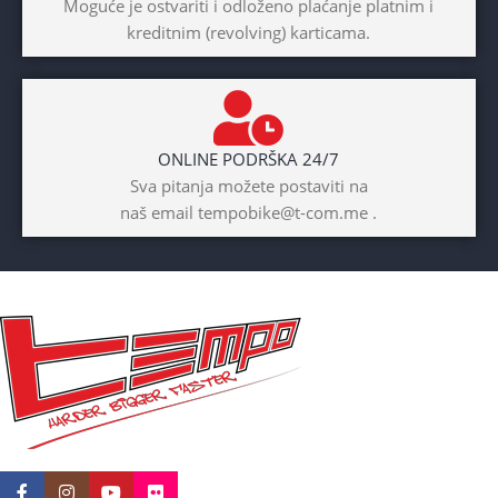
Moguće je ostvariti i odloženo plaćanje platnim i
kreditnim (revolving) karticama.
Prednji amotrizer
BOJA
Žuta
ONLINE PODRŠKA 24/7
BICIKLI-UZRAST
Sva pitanja možete postaviti na
DJETETA
naš email tempobike@t-com.me .
10+god
BICIKLI-KOČNICE
Disk mehanički