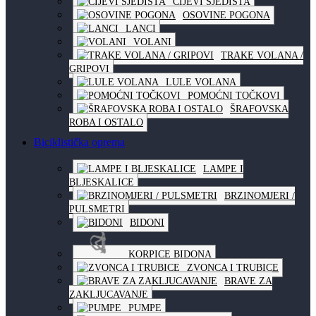
CIJEVI SJEDIŠTA
OSOVINE POGONA
LANCI
VOLANI
TRAKE VOLANA /
GRIPOVI
LULE VOLANA
POMOĆNI TOČKOVI
ŠRAFOVSKA
ROBA I OSTALO
Biciklistička oprema
LAMPE I
BLJESKALICE
BRZINOMJERI /
PULSMETRI
BIDONI
KORPICE BIDONA
ZVONCA I TRUBICE
BRAVE ZA
ZAKLJUCAVANJE
PUMPE