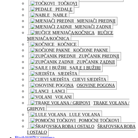
TOČKOVI
PEDALE
NABLE
MJENJAČI PREDNJI
MJENJAČI ZADNJI
RUČICE
MJENJAČA/KOČNICA
KOČNICE
KOČIONE PAKNE
ZUPČANIK PREDNJI
ZUPČANIK ZADNJI
SAJLE I BUŽIRI
SJEDIŠTA
CIJEVI SJEDIŠTA
OSOVINE POGONA
LANCI
VOLANI
TRAKE VOLANA /
GRIPOVI
LULE VOLANA
POMOĆNI TOČKOVI
ŠRAFOVSKA ROBA
I OSTALO
Biciklistička oprema