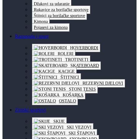
Džakovi za udaranje
Rukavice za borilačke sportove
Štitnici za borilačke sportove
Kimona
Pojasevi za kimona
Razonoda i sport
HOVERBORDI
ROLERI
TROTINETI
SKATEBOARD
KACIGE
ŠTITNICI
REZERVNI DJELOVI
STONI TENIS
KOŠARKA
OSTALO
Zimski sportovi
SKIJE
SKI VEZOVI
SKI ŠTAPOVI