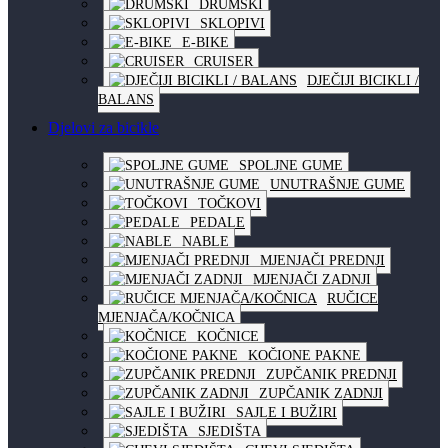
DRUMSKI
SKLOPIVI
E-BIKE
CRUISER
DJEČIJI BICIKLI /
BALANS
Djelovi za bicikle
SPOLJNE GUME
UNUTRAŠNJE GUME
TOČKOVI
PEDALE
NABLE
MJENJAČI PREDNJI
MJENJAČI ZADNJI
RUČICE
MJENJAČA/KOČNICA
KOČNICE
KOČIONE PAKNE
ZUPČANIK PREDNJI
ZUPČANIK ZADNJI
SAJLE I BUŽIRI
SJEDIŠTA