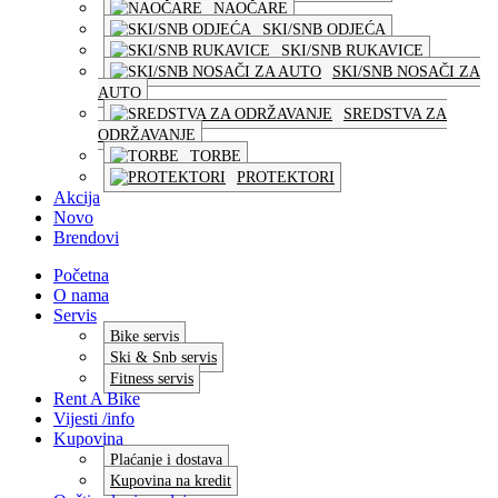
NAOČARE
SKI/SNB ODJEĆA
SKI/SNB RUKAVICE
SKI/SNB NOSAČI ZA
AUTO
SREDSTVA ZA
ODRŽAVANJE
TORBE
PROTEKTORI
Akcija
Novo
Brendovi
Početna
O nama
Servis
Bike servis
Ski & Snb servis
Fitness servis
Rent A Bike
Vijesti /info
Kupovina
Plaćanje i dostava
Kupovina na kredit