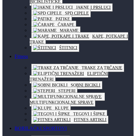
BICIKLISTIČKE
JAKNE I PRSLUCI
SPD CIPELE
PATIKE
ČARAPE
MARAME
KAPE, POTKAPE I
TRAKE
ŠTITNICI
Fitness
TRAKE ZA TRČANJE
ELIPTIČNI
TRENAŽERI
SOBNI BICIKLI
STEPERI
MULTIFUNKCIONALNE SPRAVE
KLUPE
TEGOVI I ŠIPKE
FITNES ARTIKLI
BORILAČKI SPORTOVI