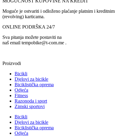
MOGUĆNOST KUPOVINE NA KREDIT
Moguće je ostvariti i odloženo plaćanje platnim i kreditnim
(revolving) karticama.
ONLINE PODRŠKA 24/7
Sva pitanja možete postaviti na
naš email tempobike@t-com.me .
Proizvodi
Bicikli
Djelovi za bicikle
Biciklistička oprema
Odjeća
Fitness
Razonoda i sport
Zimski sportovi
Bicikli
Djelovi za bicikle
Biciklistička oprema
Odjeća