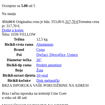
Ocenjeno sa
5.00
od 5
Na stanju
353,00
€
Originalna cena je bila: 353,00 €.
317,70
€
Trenutna cena
je: 317,70 €.
Dodaj u korpu
Šifra:
1039-YELLOW
Težina
12,5 kg
Bicikli-vrsta rama
Aluminium
Brand
Cross
Pol
Dječaci
,
Djevojčice
,
Unisex
Diametar točka
26″
Bicikli-tip rama
Prednji amotrizer
Boja
Žuta
Bicikli-uzrast djeteta
10+god
Bicikli-kočnice
Disk mehanički
BRZA ISPORUKA VAŠE PORUDŽBINE NA ADRESI
Brza i tačna isporuka na teritoriji Crne Gore
u roku od 48 sati