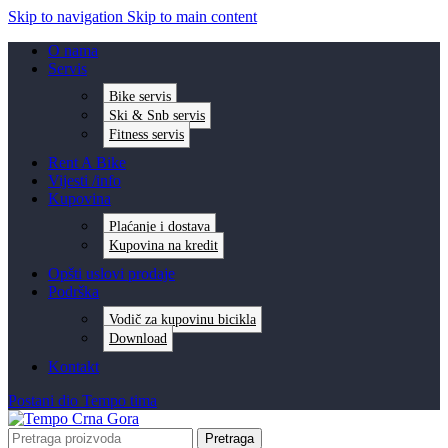
Skip to navigation
Skip to main content
O nama
Servis
Bike servis
Ski & Snb servis
Fitness servis
Rent A Bike
Vijesti /info
Kupovina
Plaćanje i dostava
Kupovina na kredit
Opšti uslovi prodaje
Podrška
Vodič za kupovinu bicikla
Download
Kontakt
Postani dio Tempo tima
Pretraga