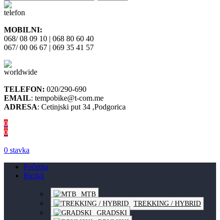
MOBILNI:
068/ 08 09 10 | 068 80 60 40
067/ 00 06 67 | 069 35 41 57
TELEFON:
020/290-690
EMAIL
: tempobike@t-com.me
ADRESA
: Cetinjski put 34 ,Podgorica
0
0
0
stavka
Početna
Bicikli
MTB
TREKKING / HYBRID
GRADSKI