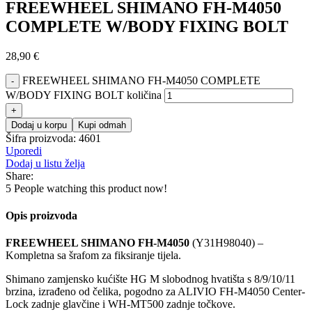
FREEWHEEL SHIMANO FH-M4050
COMPLETE W/BODY FIXING BOLT
28,90
€
FREEWHEEL SHIMANO FH-M4050 COMPLETE
W/BODY FIXING BOLT količina
Dodaj u korpu
Kupi odmah
Šifra proizvoda:
4601
Uporedi
Dodaj u listu želja
Share:
5
People watching this product now!
Opis proizvoda
FREEWHEEL SHIMANO
FH-M4050
(Y31H98040) –
Kompletna sa šrafom za fiksiranje tijela.
Shimano zamjensko kućište HG M slobodnog hvatišta s 8/9/10/11
brzina, izrađeno od čelika, pogodno za ALIVIO FH-M4050 Center-
Lock zadnje glavčine i WH-MT500 zadnje točkove.