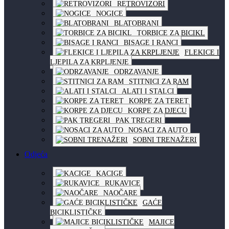
RETROVIZORI
NOGICE
BLATOBRANI
TORBICE ZA BICIKL
BISAGE I RANCI
FLEKICE I
LJEPILA ZA KRPLJENJE
ODRZAVANJE
STITNICI ZA RAM
ALATI I STALCI
KORPE ZA TERET
KORPE ZA DJECU
PAK TREGERI
NOSACI ZA AUTO
SOBNI TRENAŽERI
Odjeća
KACIGE
RUKAVICE
NAOČARE
GAĆE
BICIKLISTIČKE
MAJICE