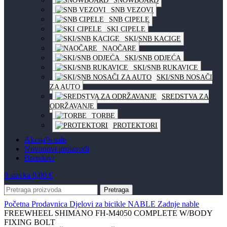
SNOWBOARD
SNB VEZOVI
SNB CIPELE
SKI CIPELE
SKI/SNB KACIGE
NAOČARE
SKI/SNB ODJEĆA
SKI/SNB RUKAVICE
SKI/SNB NOSAČI
ZA AUTO
SREDSTVA ZA
ODRŽAVANJE
TORBE
PROTEKTORI
Akcija
% sale
Novo
novi proizvodi
Brendovi
0
stavka
0,00
€
Pretraga
Početna
Prodavnica
Djelovi za bicikle
NABLE
Zadnje nable
FREEWHEEL SHIMANO FH-M4050 COMPLETE W/BODY
FIXING BOLT