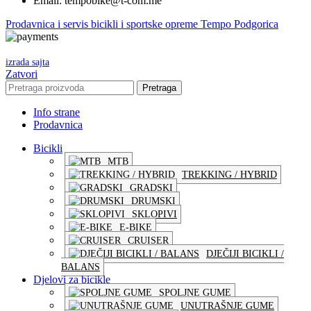
Email: tempobike@t-com.me
Prodavnica i servis bicikli i sportske opreme Tempo Podgorica
izrada sajta
Zatvori
Pretraga
Info strane
Prodavnica
Bicikli
MTB
TREKKING / HYBRID
GRADSKI
DRUMSKI
SKLOPIVI
E-BIKE
CRUISER
DJEČIJI BICIKLI /
BALANS
Djelovi za bicikle
SPOLJNE GUME
UNUTRAŠNJE GUME