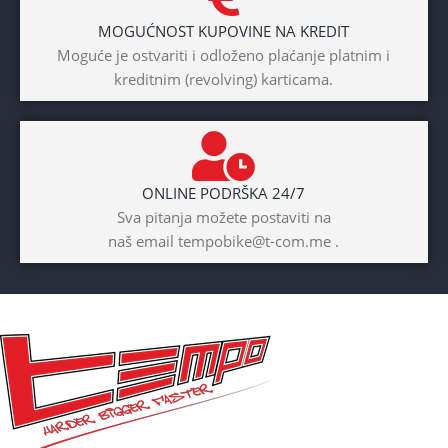
MOGUĆNOST KUPOVINE NA KREDIT
BICIKLI-TIP RAMA
Moguće je ostvariti i odloženo plaćanje platnim i
kreditnim (revolving) karticama.
Prednji amotrizer
BOJA
Žuta
ONLINE PODRŠKA 24/7
BICIKLI-UZRAST
Sva pitanja možete postaviti na
DJETETA
naš email tempobike@t-com.me .
10+god
BICIKLI-KOČNICE
Disk mehanički