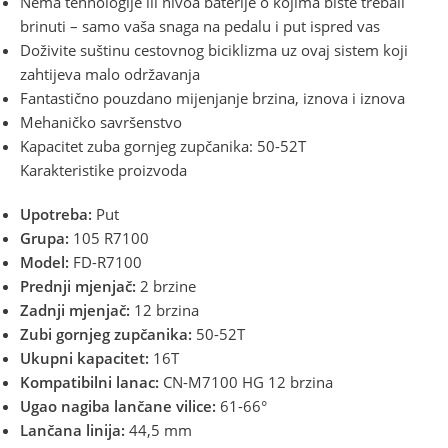
Nema tehnologije ili nivoa baterije o kojima biste trebali
brinuti – samo vaša snaga na pedalu i put ispred vas
Doživite suštinu cestovnog biciklizma uz ovaj sistem koji
zahtijeva malo održavanja
Fantastično pouzdano mijenjanje brzina, iznova i iznova
Mehaničko savršenstvo
Kapacitet zuba gornjeg zupčanika: 50-52T
Karakteristike proizvoda
Upotreba:
Put
Grupa:
105 R7100
Model:
FD-R7100
Prednji mjenjač:
2 brzine
Zadnji mjenjač:
12 brzina
Zubi gornjeg zupčanika:
50-52T
Ukupni kapacitet:
16T
Kompatibilni lanac:
CN-M7100 HG 12 brzina
Ugao nagiba lančane vilice:
61-66°
Lančana linija:
44,5 mm