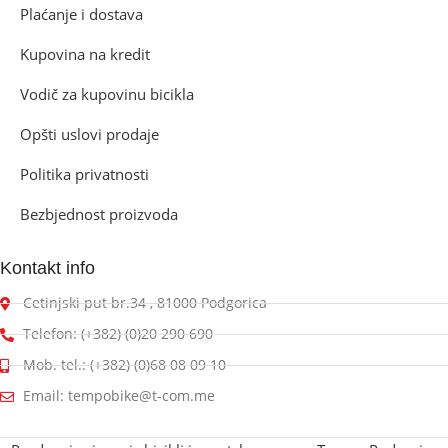
Plaćanje i dostava
Kupovina na kredit
Vodič za kupovinu bicikla
Opšti uslovi prodaje
Politika privatnosti
Bezbjednost proizvoda
Kontakt info
Cetinjski put br.34 , 81000 Podgorica
Telefon: (+382) (0)20 290 690
Mob. tel.: (+382) (0)68 08 09 10
Email: tempobike@t-com.me