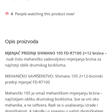
4
People watching this product now!
Opis proizvoda
MJENJAČ PREDNJI SHIMANO 105 FD-R7100 2×12 brzina –
nudi čisto mehaničko zadovoljstvo mijenjanja brzina za
najčistiji oblik drumskog biciklizma.
MEHANIČKO SAVRŠENSTVO: Shimano 105 2×12-brzinski
prednji mjenjač FD-R7100
Mehanički 105 je omaž mehaničkom mijenjanju brzina –
najčistijem obliku drumskog biciklizma. Sve se vrti oko
mehanike, a ne softvera. Radi se o uvažavanju izrade i
domišljatosti. A takođe i o spajanju s vašim dvotočkašem