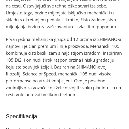
na cesti. Ostavljajući sve tehnološke stvari iza sebe.
Umjesto toga, brzine mijenjate isključivo mehanički i u
skladu s okretanjem pedala. Ukratko, čisto zadovoljstvo
mijenjanja brzina za vaše avanture s vlastitim pogonom.
Prva i jedina mehanička grupa od 12 brzina iz SHIMANO-a
najnoviji je član premium linije proizvoda. Mehanički 105
kombinuje čisti biciklizam s najčistijom izradom. Inspiriran
105 Di2, i on nudi širok raspon brzina i nisku gradaciju
koju ste oduvijek željeli. Baziran na SHIMANO-ovoj
filozofiji Science of Speed, mehanički 105 nudi visoke
performanse po atraktivnoj cijeni. Ovo je posebno
zanimljivo za vozače koji žele osvojiti svaku planinu – a na
cesti vole putovati velikom brzinom.
Specifikacija