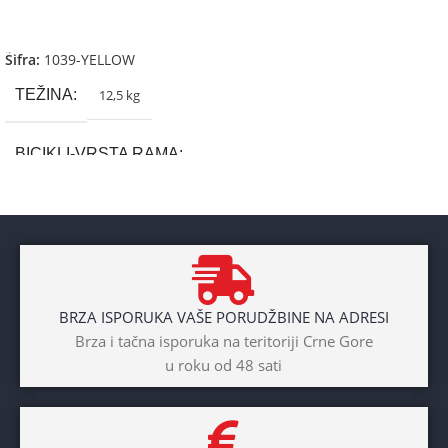
Dodaj U Korpu
Šifra:
1039-YELLOW
TEŽINA
12,5 kg
BICIKLI-VRSTA RAMA
Aluminium
BRAND
Cross
BRZA ISPORUKA VAŠE PORUDŽBINE NA ADRESI
POL
Brza i tačna isporuka na teritoriji Crne Gore
u roku od 48 sati
Dječaci
,
Djevojčice
,
Unisex
DIAMETAR TOČKA
26″