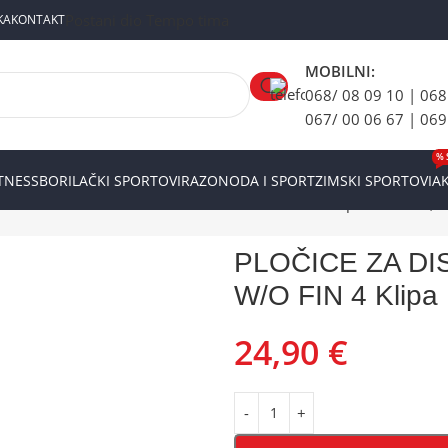
Postani dio Tempo tima
KA
KONTAKT
MOBILNI:
068/ 08 09 10 | 068
067/ 00 06 67 | 069
% 
ITNESS
BORILAČKI SPORTOVI
RAZONODA I SPORT
ZIMSKI SPORTOVI
AK
E ZA DISK SHIMANO D03S-RX RESIN W/O FIN 4 Klipa Deore XT, SLX
PLOČICE ZA DI
W/O FIN 4 Klipa 
24,90
€