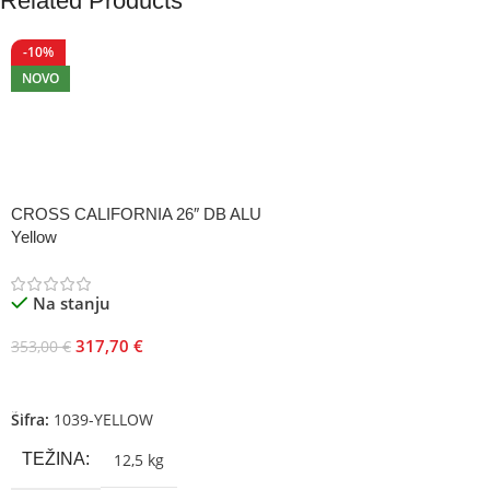
Related Products
-10%
NOVO
CROSS CALIFORNIA 26″ DB ALU
Yellow
Na stanju
317,70
€
353,00
€
Dodaj U Korpu
Šifra:
1039-YELLOW
TEŽINA
12,5 kg