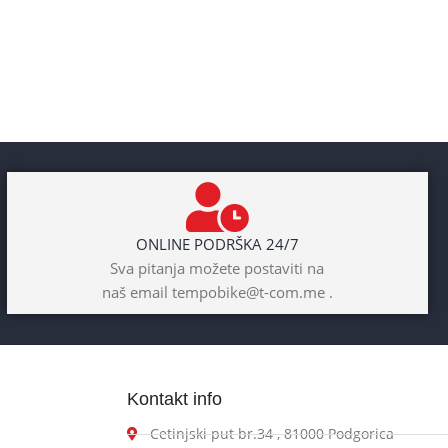
ONLINE PODRŠKA 24/7
Sva pitanja možete postaviti na
naš email tempobike@t-com.me .
Kontakt info
Cetinjski put br.34 , 81000 Podgorica