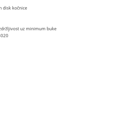
n disk kočnice
izdržljivost uz minimum buke
8020