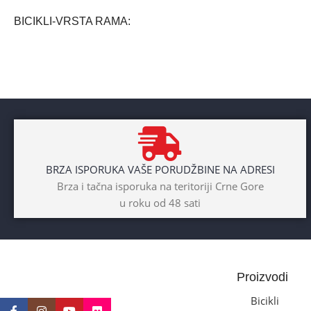
BICIKLI-VRSTA RAMA
Aluminium
BRAND
Cross
POL
BRZA ISPORUKA VAŠE PORUDŽBINE NA ADRESI
Dječaci
,
Djevojčice
,
Unisex
Brza i tačna isporuka na teritoriji Crne Gore
u roku od 48 sati
DIAMETAR TOČKA
26″
BICIKLI-TIP RAMA
Proizvodi
Prednji amotrizer
Bicikli