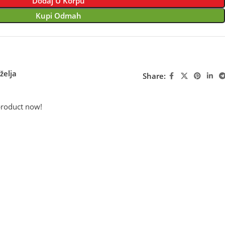
Dodaj U Korpu
Kupi Odmah
želja
Share:
product now!