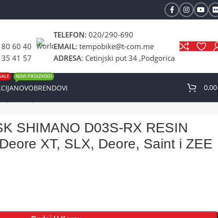
TELEFON:
020/290-690
 80 60 40
EMAIL
: tempobike@t-com.me
 35 41 57
ADRESA
: Cetinjski put 34 ,Podgorica
SALE
NOVI PROIZVODI
0,0
CIJA
NOVO
BRENDOVI
, Deore, Saint i ZEE
SK SHIMANO D03S-RX RESIN
Deore XT, SLX, Deore, Saint i ZEE