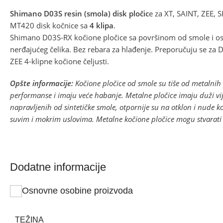
Shimano D03S resin (smola) disk pl
očic
e za XT, SAINT, ZEE, 
MT420 disk kočnice sa
4 klipa
.
Shimano D03S-RX kočione pločice sa površinom od smole i 
nerđajućeg čelika. Bez rebara za hlađenje. Preporučuju se za D
ZEE 4-klipne kočione čeljusti.
Opšte informacije:
Kočione pločice od smole su tiše od metalnih p
performanse i imaju veće habanje. Metalne pločice imaju duži vij
napravljenih od sintetičke smole, otpornije su na otklon i nude 
suvim i mokrim uslovima. Metalne kočione pločice mogu stvarati
Dodatne informacije
Osnovne osobine proizvoda
TEŽINA