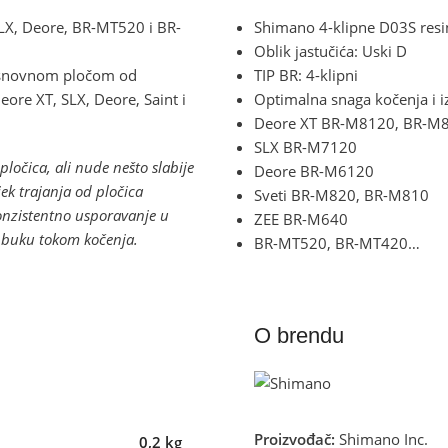
SLX, Deore, BR-MT520 i BR-
Shimano 4-klipne D03S resi
Oblik jastučića: Uski D
osnovnom pločom od
TIP BR: 4-klipni
eore XT, SLX, Deore, Saint i
Optimalna snaga kočenja i 
Deore XT BR-M8120, BR-M
SLX BR-M7120
ločica, ali nude nešto slabije
Deore BR-M6120
ek trajanja od pločica
Sveti BR-M820, BR-M810
konzistentno usporavanje u
ZEE BR-M640
 buku tokom kočenja.
BR-MT520, BR-MT420…
O brendu
Proizvođač:
Shimano Inc.
0,2 kg