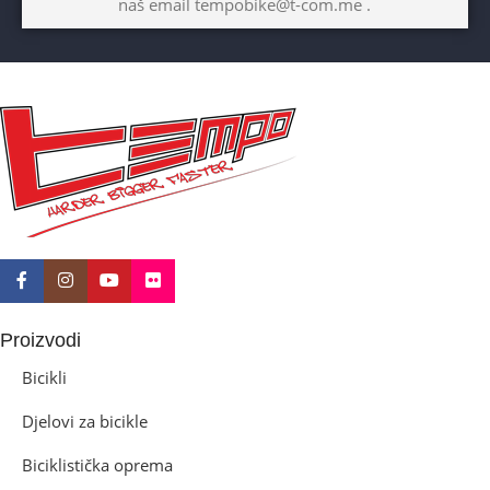
naš email tempobike@t-com.me .
10+god
BICIKLI-KOČNICE
Disk mehanički
Proizvodi
Bicikli
Djelovi za bicikle
Biciklistička oprema