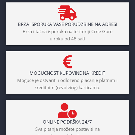
BRAND
Cross
BRZA ISPORUKA VAŠE PORUDŽBINE NA ADRESI
POL
Brza i tačna isporuka na teritoriji Crne Gore
u roku od 48 sati
Dječaci
,
Djevojčice
,
Unisex
DIAMETAR TOČKA
26″
MOGUĆNOST KUPOVINE NA KREDIT
BICIKLI-TIP RAMA
Moguće je ostvariti i odloženo plaćanje platnim i
kreditnim (revolving) karticama.
Prednji amotrizer
BOJA
Žuta
ONLINE PODRŠKA 24/7
BICIKLI-UZRAST
Sva pitanja možete postaviti na
DJETETA