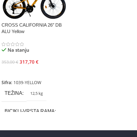
CROSS CALIFORNIA 26″ DB
ALU Yellow
Na stanju
317,70
€
353,00
€
Dodaj U Korpu
Šifra:
1039-YELLOW
TEŽINA
12,5 kg
BICIKLI-VRSTA RAMA
Aluminium