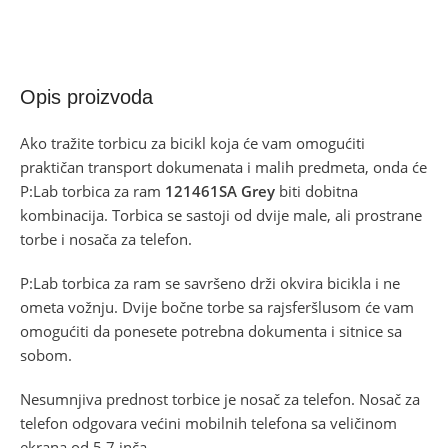
Opis proizvoda
Ako tražite torbicu za bicikl koja će vam omogućiti
praktičan transport dokumenata i malih predmeta, onda će
P:Lab torbica za ram
121461SA Grey
biti dobitna
kombinacija. Torbica se sastoji od dvije male, ali prostrane
torbe i nosača za telefon.
P:Lab torbica za ram se savršeno drži okvira bicikla i ne
ometa vožnju. Dvije bočne torbe sa rajsferšlusom će vam
omogućiti da ponesete potrebna dokumenta i sitnice sa
sobom.
Nesumnjiva prednost torbice je nosač za telefon. Nosač za
telefon odgovara većini mobilnih telefona sa veličinom
ekrana od 5,7 inča.