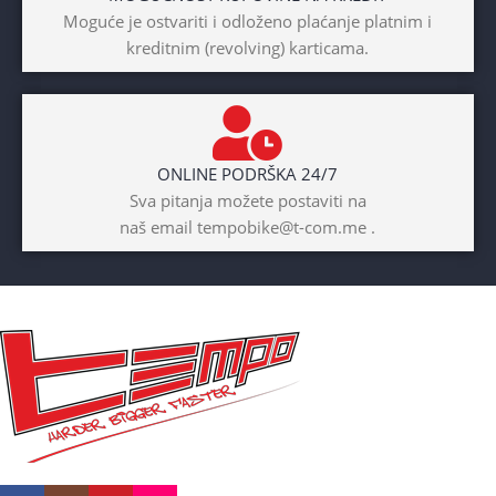
BICIKLI-TIP RAMA
Moguće je ostvariti i odloženo plaćanje platnim i
kreditnim (revolving) karticama.
Prednji amotrizer
BOJA
Žuta
ONLINE PODRŠKA 24/7
BICIKLI-UZRAST
Sva pitanja možete postaviti na
DJETETA
naš email tempobike@t-com.me .
10+god
BICIKLI-KOČNICE
Disk mehanički