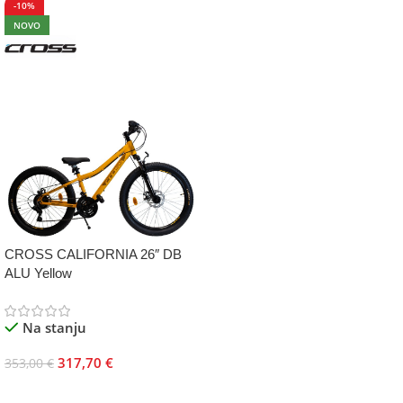
-10%
NOVO
CROSS CALIFORNIA 26″ DB
ALU Yellow
Na stanju
317,70
€
353,00
€
Dodaj U Korpu