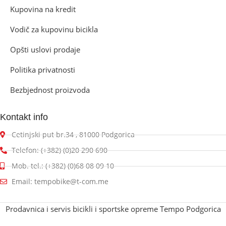
Kupovina na kredit
Vodič za kupovinu bicikla
Opšti uslovi prodaje
Politika privatnosti
Bezbjednost proizvoda
Kontakt info
Cetinjski put br.34 , 81000 Podgorica
Telefon: (+382) (0)20 290 690
Mob. tel.: (+382) (0)68 08 09 10
Email: tempobike@t-com.me
Prodavnica i servis bicikli i sportske opreme Tempo Podgorica