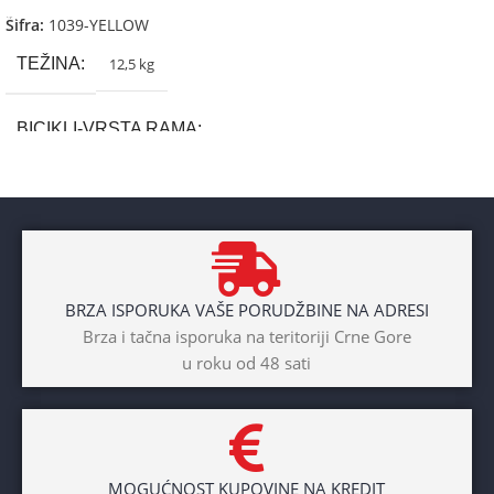
Šifra:
1039-YELLOW
TEŽINA
12,5 kg
BICIKLI-VRSTA RAMA
Aluminium
BRAND
Cross
BRZA ISPORUKA VAŠE PORUDŽBINE NA ADRESI
POL
Brza i tačna isporuka na teritoriji Crne Gore
u roku od 48 sati
Dječaci
,
Djevojčice
,
Unisex
DIAMETAR TOČKA
26″
MOGUĆNOST KUPOVINE NA KREDIT