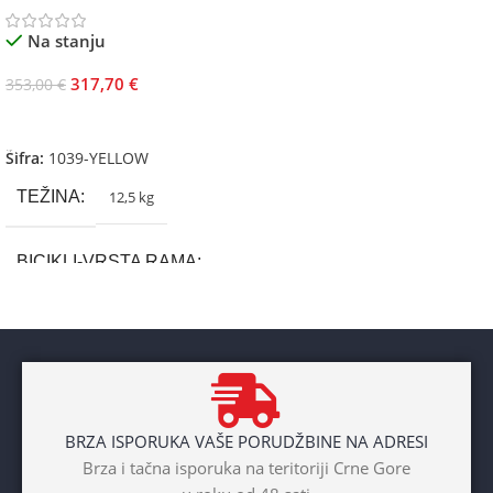
Na stanju
317,70
€
353,00
€
Dodaj U Korpu
Šifra:
1039-YELLOW
TEŽINA
12,5 kg
BICIKLI-VRSTA RAMA
Aluminium
BRAND
Cross
BRZA ISPORUKA VAŠE PORUDŽBINE NA ADRESI
POL
Brza i tačna isporuka na teritoriji Crne Gore