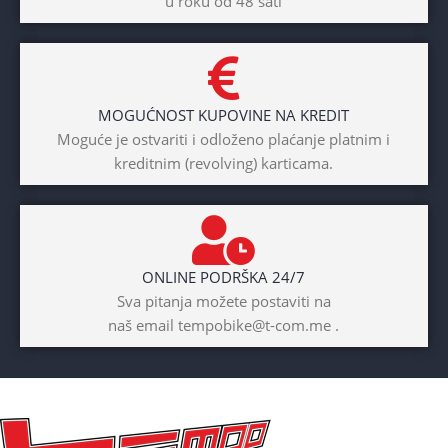
u roku od 48 sati
Dječaci
,
Djevojčice
,
Unisex
DIAMETAR TOČKA
26″
MOGUĆNOST KUPOVINE NA KREDIT
BICIKLI-TIP RAMA
Moguće je ostvariti i odloženo plaćanje platnim i
kreditnim (revolving) karticama.
Prednji amotrizer
BOJA
Žuta
ONLINE PODRŠKA 24/7
BICIKLI-UZRAST
Sva pitanja možete postaviti na
DJETETA
naš email tempobike@t-com.me .
10+god
BICIKLI-KOČNICE