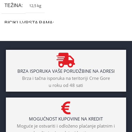
TEŽINA
12,5 kg
BICIKLI-VRSTA RAMA
Aluminium
BRAND
Cross
BRZA ISPORUKA VAŠE PORUDŽBINE NA ADRESI
POL
Brza i tačna isporuka na teritoriji Crne Gore
u roku od 48 sati
Dječaci
,
Djevojčice
,
Unisex
DIAMETAR TOČKA
26″
MOGUĆNOST KUPOVINE NA KREDIT
BICIKLI-TIP RAMA
Moguće je ostvariti i odloženo plaćanje platnim i