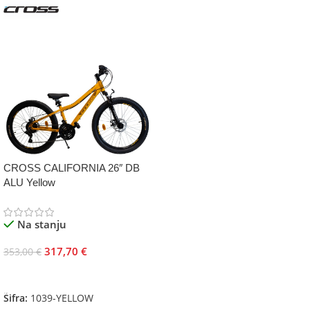
CROSS CALIFORNIA 26″ DB
ALU Yellow
Na stanju
317,70
€
353,00
€
Dodaj U Korpu
Šifra:
1039-YELLOW