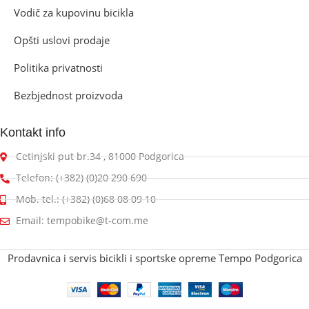
Vodič za kupovinu bicikla
Opšti uslovi prodaje
Politika privatnosti
Bezbjednost proizvoda
Kontakt info
Cetinjski put br.34 , 81000 Podgorica
Telefon: (+382) (0)20 290 690
Mob. tel.: (+382) (0)68 08 09 10
Email: tempobike@t-com.me
Prodavnica i servis bicikli i sportske opreme Tempo Podgorica