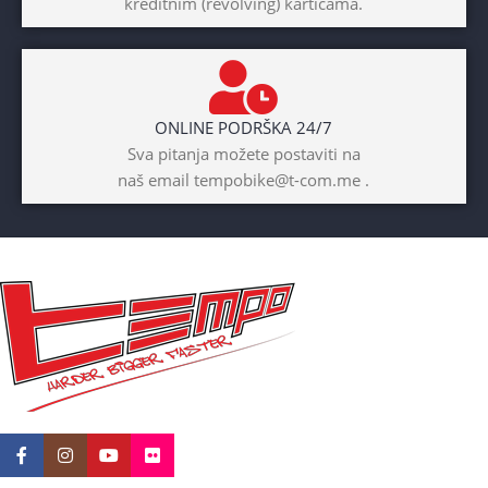
kreditnim (revolving) karticama.
Prednji amotrizer
BOJA
Žuta
ONLINE PODRŠKA 24/7
BICIKLI-UZRAST
Sva pitanja možete postaviti na
DJETETA
naš email tempobike@t-com.me .
10+god
BICIKLI-KOČNICE
Disk mehanički