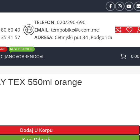
TELEFON:
020/290-690
 80 60 40
EMAIL
: tempobike@t-com.me
 35 41 57
ADRESA
: Cetinjski put 34 ,Podgorica
SALE
NOVI PROIZVODI
0,0
CIJA
NOVO
BRENDOVI
Y TEX 550ml orange
Dodaj U Korpu
Kupi Odmah