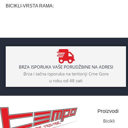
BICIKLI-VRSTA RAMA
Aluminium
BRAND
Cross
POL
BRZA ISPORUKA VAŠE PORUDŽBINE NA ADRESI
Dječaci
,
Djevojčice
,
Unisex
Brza i tačna isporuka na teritoriji Crne Gore
u roku od 48 sati
DIAMETAR TOČKA
26″
BICIKLI-TIP RAMA
Proizvodi
Prednji amotrizer
Bicikli