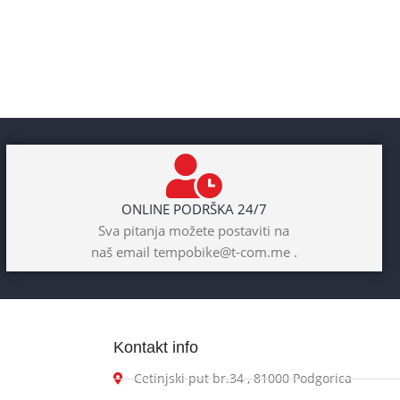
ONLINE PODRŠKA 24/7
Sva pitanja možete postaviti na
naš email tempobike@t-com.me .
Kontakt info
Cetinjski put br.34 , 81000 Podgorica