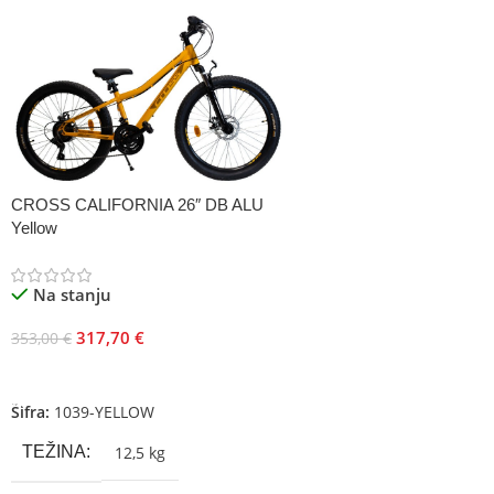
CROSS CALIFORNIA 26″ DB ALU
Yellow
Na stanju
317,70
€
353,00
€
Dodaj U Korpu
Šifra:
1039-YELLOW
TEŽINA
12,5 kg