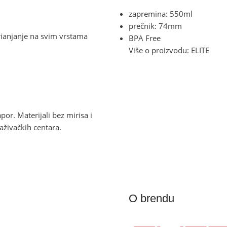
zapremina: 550ml
prečnik: 74mm
ianjanje na svim vrstama
BPA Free
Više o proizvodu:
ELITE
por. Materijali bez mirisa i
raživačkih centara.
O brendu