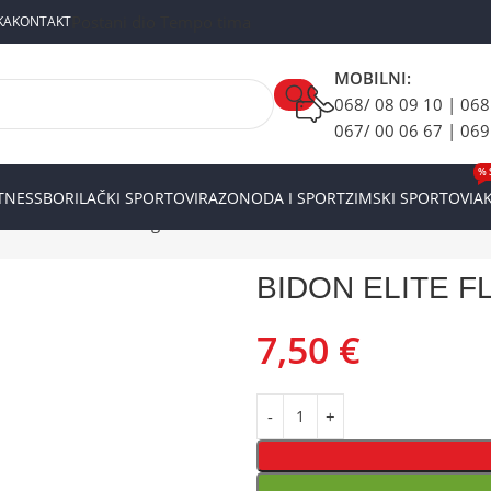
Postani dio Tempo tima
KA
KONTAKT
MOBILNI:
068/ 08 09 10 | 068
067/ 00 06 67 | 069
% 
ITNESS
BORILAČKI SPORTOVI
RAZONODA I SPORT
ZIMSKI SPORTOVI
AK
 FLY TEX 550ml orange
BIDON ELITE FL
7,50
€