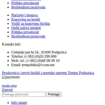
Politika privatnosti
Bezbjednost proizvoda
Plaćanje i dostava
Kupovina na kredit
Vodič za kupovinu bicikla
Opšti uslovi prodaje
Politika privatnosti
Bezbjednost proizvoda
Kontakt info
Cetinjski put br.34 , 81000 Podgorica
Telefon: (+382) (0)20 290 690
Mob. tel.: (+382) (0)68 08 09 10
Email: tempobike@t-com.me
Prodavnica i servis bicikli i sportske opreme Tempo Podgorica
izrada sajta
Zatvori
Pretraga
Info strane