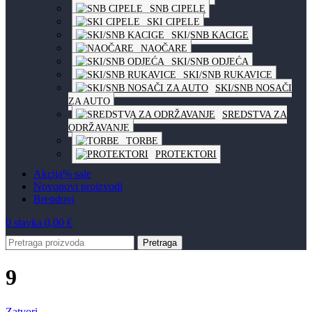
SNB CIPELE
SKI CIPELE
SKI/SNB KACIGE
NAOČARE
SKI/SNB ODJEĆA
SKI/SNB RUKAVICE
SKI/SNB NOSAČI
ZA AUTO
SREDSTVA ZA
ODRŽAVANJE
TORBE
PROTEKTORI
Akcija
% sale
Novo
novi proizvodi
Brendovi
0
stavka
0,00
€
Pretraga
9
Zatvori