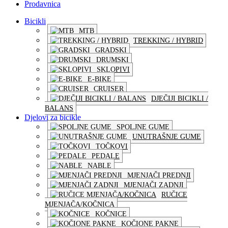
Prodavnica
Bicikli
MTB
TREKKING / HYBRID
GRADSKI
DRUMSKI
SKLOPIVI
E-BIKE
CRUISER
DJEČIJI BICIKLI /
BALANS
Djelovi za bicikle
SPOLJNE GUME
UNUTRAŠNJE GUME
TOČKOVI
PEDALE
NABLE
MJENJAČI PREDNJI
MJENJAČI ZADNJI
RUČICE
MJENJAČA/KOČNICA
KOČNICE
KOČIONE PAKNE