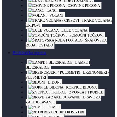
CIJEVI SJEDIŠTA
OSOVINE POGONA
LANCI
VOLANI
TRAKE VOLANA /
GRIPOVI
LULE VOLANA
POMOĆNI TOČKOVI
ŠRAFOVSKA
ROBA I OSTALO
Biciklistička oprema
LAMPE I
BLJESKALICE
BRZINOMJERI /
PULSMETRI
BIDONI
KORPICE BIDONA
ZVONCA I TRUBICE
BRAVE ZA
ZAKLJUCAVANJE
PUMPE
RETROVIZORI