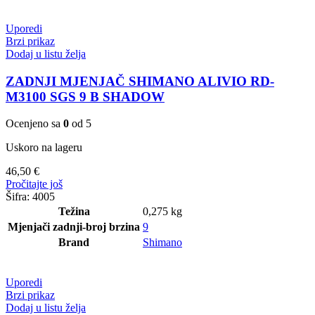
Uporedi
Brzi prikaz
Dodaj u listu želja
ZADNJI MJENJAČ SHIMANO ALIVIO RD-
M3100 SGS 9 B SHADOW
Ocenjeno sa
0
od 5
Uskoro na lageru
46,50
€
Pročitajte još
Šifra:
4005
Težina
0,275 kg
Mjenjači zadnji-broj brzina
9
Brand
Shimano
Uporedi
Brzi prikaz
Dodaj u listu želja