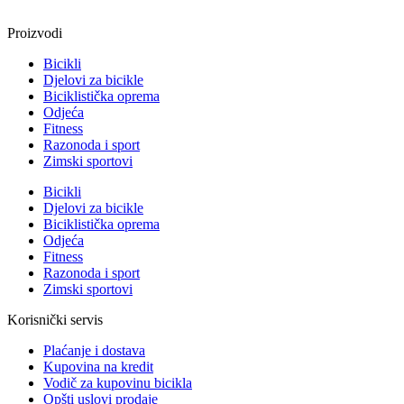
Proizvodi
Bicikli
Djelovi za bicikle
Biciklistička oprema
Odjeća
Fitness
Razonoda i sport
Zimski sportovi
Bicikli
Djelovi za bicikle
Biciklistička oprema
Odjeća
Fitness
Razonoda i sport
Zimski sportovi
Korisnički servis
Plaćanje i dostava
Kupovina na kredit
Vodič za kupovinu bicikla
Opšti uslovi prodaje