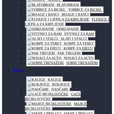
NOGICE
BLATOBRANI
TORBICE ZA BICIKL
BISAGE I RANCI
FLEKICE I
LJEPILA ZA KRPLJENJE
ODRZAVANJE
STITNICI ZA RAM
ALATI I STALCI
KORPE ZA TERET
KORPE ZA DJECU
PAK TREGERI
NOSACI ZA AUTO
SOBNI TRENAŽERI
Odjeća
KACIGE
RUKAVICE
NAOČARE
GAĆE
BICIKLISTIČKE
MAJICE
BICIKLISTIČKE
JAKNE I PRSLUCI