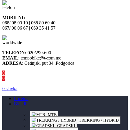
MOBILNI:
068/ 08 09 10 | 068 80 60 40
067/ 00 06 67 | 069 35 41 57
TELEFON:
020/290-690
EMAIL
: tempobike@t-com.me
ADRESA
: Cetinjski put 34 ,Podgorica
0
0
0
stavka
Početna
Bicikli
MTB
TREKKING / HYBRID
GRADSKI