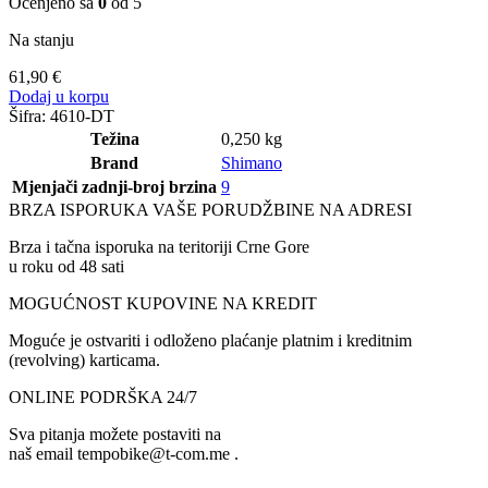
Ocenjeno sa
0
od 5
Na stanju
61,90
€
Dodaj u korpu
Šifra:
4610-DT
Težina
0,250 kg
Brand
Shimano
Mjenjači zadnji-broj brzina
9
BRZA ISPORUKA VAŠE PORUDŽBINE NA ADRESI
Brza i tačna isporuka na teritoriji Crne Gore
u roku od 48 sati
MOGUĆNOST KUPOVINE NA KREDIT
Moguće je ostvariti i odloženo plaćanje platnim i kreditnim
(revolving) karticama.
ONLINE PODRŠKA 24/7
Sva pitanja možete postaviti na
naš email tempobike@t-com.me .