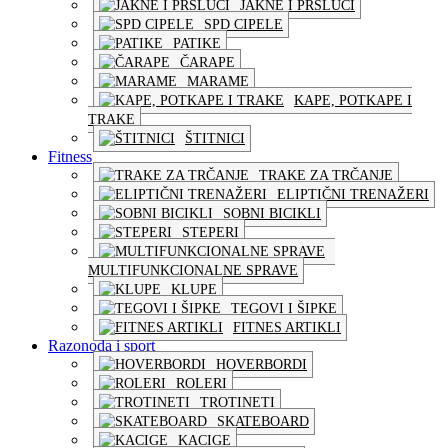
JAKNE I PRSLUCI
SPD CIPELE
PATIKE
ČARAPE
MARAME
KAPE, POTKAPE I
TRAKE
ŠTITNICI
Fitness
TRAKE ZA TRČANJE
ELIPTIČNI TRENAŽERI
SOBNI BICIKLI
STEPERI
MULTIFUNKCIONALNE SPRAVE
KLUPE
TEGOVI I ŠIPKE
FITNES ARTIKLI
Razonoda i sport
HOVERBORDI
ROLERI
TROTINETI
SKATEBOARD
KACIGE