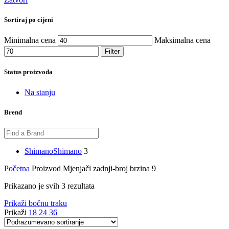
Sortiraj po cijeni
Minimalna cena
Maksimalna cena
Filter
Status proizvoda
Na stanju
Brend
Shimano
Shimano
3
Početna
Proizvod Mjenjači zadnji-broj brzina
9
Prikazano je svih 3 rezultata
Prikaži bočnu traku
Prikaži
18
24
36