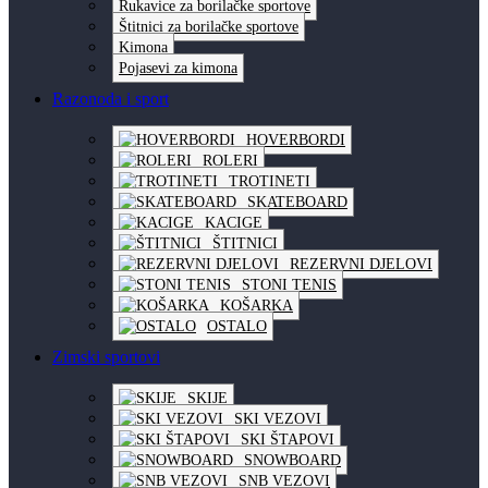
Rukavice za borilačke sportove
Štitnici za borilačke sportove
Kimona
Pojasevi za kimona
Razonoda i sport
HOVERBORDI
ROLERI
TROTINETI
SKATEBOARD
KACIGE
ŠTITNICI
REZERVNI DJELOVI
STONI TENIS
KOŠARKA
OSTALO
Zimski sportovi
SKIJE
SKI VEZOVI
SKI ŠTAPOVI
SNOWBOARD
SNB VEZOVI