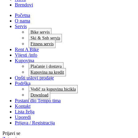
Brendovi
Početna
O nama
Servis
Bike servis
Ski & Snb servis
Fitness servis
Rent A Bike
Vijesti /info
Kupovina
Plaćanje i dostava
Kupovina na kredit
Opšti uslovi prodaje
Podrška
Vodič za kupovinu bicikla
Download
Postani dio Tempo tima
Kontakt
Lista želja
Uporedi
Prijava / Registracija
Prijavi se