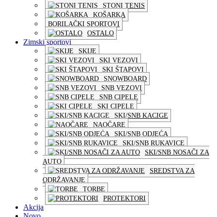
STONI TENIS
KOŠARKA
BORILAČKI SPORTOVI
OSTALO
Zimski sportovi
SKIJE
SKI VEZOVI
SKI ŠTAPOVI
SNOWBOARD
SNB VEZOVI
SNB CIPELE
SKI CIPELE
SKI/SNB KACIGE
NAOČARE
SKI/SNB ODJEĆA
SKI/SNB RUKAVICE
SKI/SNB NOSAČI ZA
AUTO
SREDSTVA ZA
ODRŽAVANJE
TORBE
PROTEKTORI
Akcija
Novo