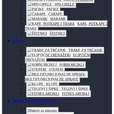
SPD CIPELE
PATIKE
ČARAPE
MARAME
KAPE, POTKAPE I
TRAKE
ŠTITNICI
Fitness
TRAKE ZA TRČANJE
ELIPTIČNI
TRENAŽERI
SOBNI BICIKLI
STEPERI
MULTIFUNKCIONALNE SPRAVE
KLUPE
TEGOVI I ŠIPKE
FITNES ARTIKLI
BORILAČKI SPORTOVI
Džakovi za udaranje