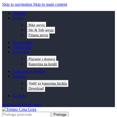
Skip to navigation
Skip to main content
O nama
Servis
Bike servis
Ski & Snb servis
Fitness servis
Rent A Bike
Vijesti /info
Kupovina
Plaćanje i dostava
Kupovina na kredit
Opšti uslovi prodaje
Podrška
Vodič za kupovinu bicikla
Download
Kontakt
Postani dio Tempo tima
Pretraga