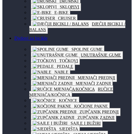
DRUMSKI
SKLOPIVI
E-BIKE
CRUISER
DJEČIJI BICIKLI /
BALANS
Djelovi za bicikle
SPOLJNE GUME
UNUTRAŠNJE GUME
TOČKOVI
PEDALE
NABLE
MJENJAČI PREDNJI
MJENJAČI ZADNJI
RUČICE
MJENJAČA/KOČNICA
KOČNICE
KOČIONE PAKNE
ZUPČANIK PREDNJI
ZUPČANIK ZADNJI
SAJLE I BUŽIRI
SJEDIŠTA