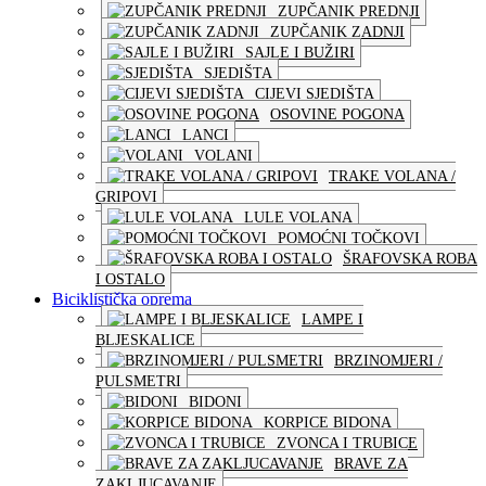
ZUPČANIK PREDNJI
ZUPČANIK ZADNJI
SAJLE I BUŽIRI
SJEDIŠTA
CIJEVI SJEDIŠTA
OSOVINE POGONA
LANCI
VOLANI
TRAKE VOLANA /
GRIPOVI
LULE VOLANA
POMOĆNI TOČKOVI
ŠRAFOVSKA ROBA
I OSTALO
Biciklistička oprema
LAMPE I
BLJESKALICE
BRZINOMJERI /
PULSMETRI
BIDONI
KORPICE BIDONA
ZVONCA I TRUBICE
BRAVE ZA
ZAKLJUCAVANJE