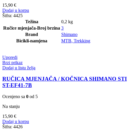
15,90
€
Dodaj u korpu
Šifra:
4425
Težina
0,2 kg
Ručice mjenjača-Broj brzina
3
Brand
Shimano
Bicikli-namjena
MTB
,
Trekking
Uporedi
Brzi prikaz
Dodaj u listu želja
RUČICA MJENJAČA / KOČNICA SHIMANO STI
ST-EF41-7B
Ocenjeno sa
0
od 5
Na stanju
15,90
€
Dodaj u korpu
Šifra:
4426