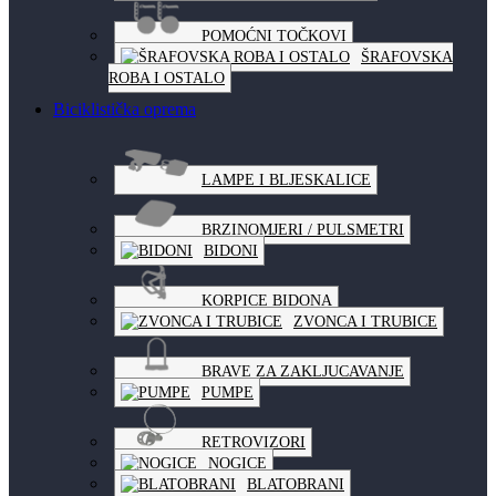
POMOĆNI TOČKOVI
ŠRAFOVSKA
ROBA I OSTALO
Biciklistička oprema
LAMPE I BLJESKALICE
BRZINOMJERI / PULSMETRI
BIDONI
KORPICE BIDONA
ZVONCA I TRUBICE
BRAVE ZA ZAKLJUCAVANJE
PUMPE
RETROVIZORI
NOGICE
BLATOBRANI