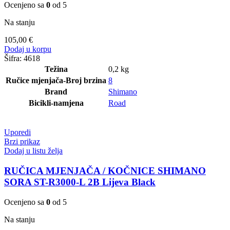
Ocenjeno sa
0
od 5
Na stanju
105,00
€
Dodaj u korpu
Šifra:
4618
Težina
0,2 kg
Ručice mjenjača-Broj brzina
8
Brand
Shimano
Bicikli-namjena
Road
Uporedi
Brzi prikaz
Dodaj u listu želja
RUČICA MJENJAČA / KOČNICE SHIMANO
SORA ST-R3000-L 2B Lijeva Black
Ocenjeno sa
0
od 5
Na stanju