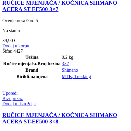
RUČICE MJENJAČA / KOČNICA SHIMANO
ACERA ST-EF500 3×7
Ocenjeno sa
0
od 5
Na stanju
39,90
€
Dodaj u korpu
Šifra:
4427
Težina
0,2 kg
Ručice mjenjača-Broj brzina
3×7
Brand
Shimano
Bicikli-namjena
MTB
,
Trekking
Uporedi
Brzi prikaz
Dodaj u listu želja
RUČICE MJENJAČA / KOČNICA SHIMANO
ACERA ST-EF500 3×8