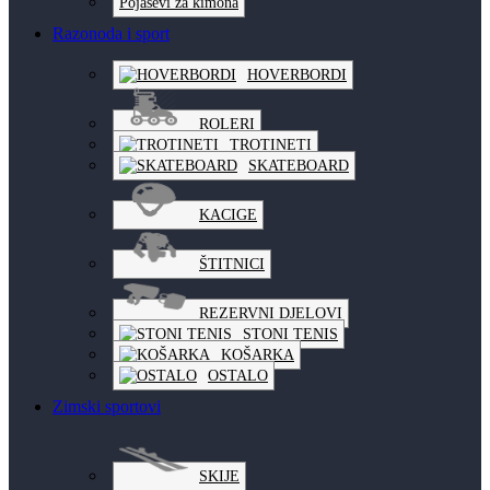
Pojasevi za kimona
Razonoda i sport
HOVERBORDI
ROLERI
TROTINETI
SKATEBOARD
KACIGE
ŠTITNICI
REZERVNI DJELOVI
STONI TENIS
KOŠARKA
OSTALO
Zimski sportovi
SKIJE