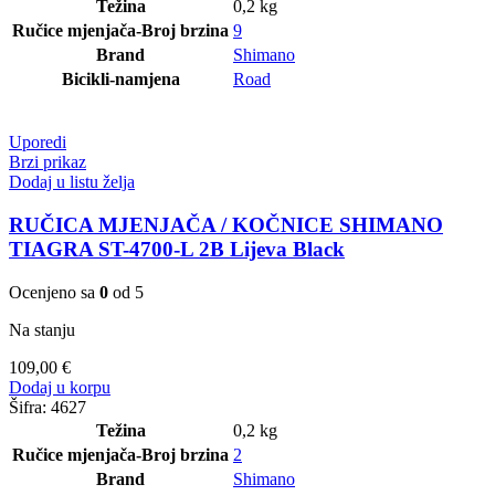
Težina
0,2 kg
Ručice mjenjača-Broj brzina
9
Brand
Shimano
Bicikli-namjena
Road
Uporedi
Brzi prikaz
Dodaj u listu želja
RUČICA MJENJAČA / KOČNICE SHIMANO
TIAGRA ST-4700-L 2B Lijeva Black
Ocenjeno sa
0
od 5
Na stanju
109,00
€
Dodaj u korpu
Šifra:
4627
Težina
0,2 kg
Ručice mjenjača-Broj brzina
2
Brand
Shimano