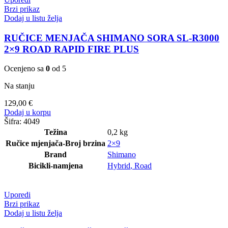
Brzi prikaz
Dodaj u listu želja
RUČICE MENJAČA SHIMANO SORA SL-R3000
2×9 ROAD RAPID FIRE PLUS
Ocenjeno sa
0
od 5
Na stanju
129,00
€
Dodaj u korpu
Šifra:
4049
Težina
0,2 kg
Ručice mjenjača-Broj brzina
2×9
Brand
Shimano
Bicikli-namjena
Hybrid
,
Road
Uporedi
Brzi prikaz
Dodaj u listu želja