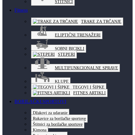
ŠTITNICI
Fitness
TRAKE ZA TRČANJE
ELIPTIČNI TRENAŽERI
SOBNI BICIKLI
STEPERI
MULTIFUNKCIONALNE SPRAVE
KLUPE
TEGOVI I ŠIPKE
FITNES ARTIKLI
BORILAČKI SPORTOVI
Džakovi za udaranje
Rukavice za borilačke sportove
Štitnici za borilačke sportove
Kimona