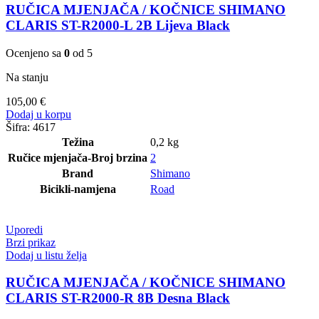
RUČICA MJENJAČA / KOČNICE SHIMANO
CLARIS ST-R2000-L 2B Lijeva Black
Ocenjeno sa
0
od 5
Na stanju
105,00
€
Dodaj u korpu
Šifra:
4617
Težina
0,2 kg
Ručice mjenjača-Broj brzina
2
Brand
Shimano
Bicikli-namjena
Road
Uporedi
Brzi prikaz
Dodaj u listu želja
RUČICA MJENJAČA / KOČNICE SHIMANO
CLARIS ST-R2000-R 8B Desna Black