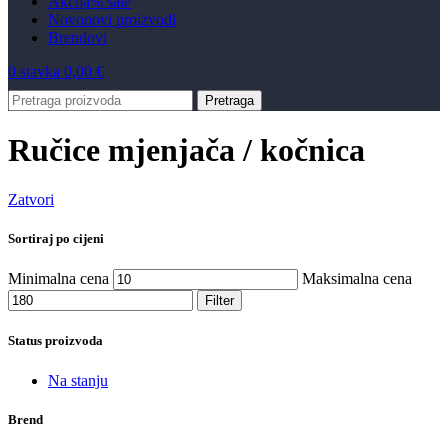
Akcija
% sale
Novo
novi proizvodi
Brendovi
0
stavka
0,00
€
Pretraga
Ručice mjenjača / kočnica
Zatvori
Sortiraj po cijeni
Minimalna cena
Maksimalna cena
Filter
Status proizvoda
Na stanju
Brend