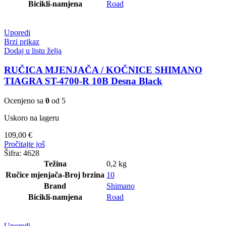
Bicikli-namjena
Road
Uporedi
Brzi prikaz
Dodaj u listu želja
RUČICA MJENJAČA / KOČNICE SHIMANO
TIAGRA ST-4700-R 10B Desna Black
Ocenjeno sa
0
od 5
Uskoro na lageru
109,00
€
Pročitajte još
Šifra:
4628
Težina
0,2 kg
Ručice mjenjača-Broj brzina
10
Brand
Shimano
Bicikli-namjena
Road
Uporedi