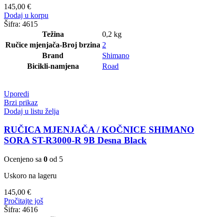
145,00
€
Dodaj u korpu
Šifra:
4615
Težina
0,2 kg
Ručice mjenjača-Broj brzina
2
Brand
Shimano
Bicikli-namjena
Road
Uporedi
Brzi prikaz
Dodaj u listu želja
RUČICA MJENJAČA / KOČNICE SHIMANO
SORA ST-R3000-R 9B Desna Black
Ocenjeno sa
0
od 5
Uskoro na lageru
145,00
€
Pročitajte još
Šifra:
4616