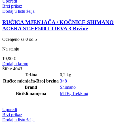
Uporedi
Brzi prikaz
Dodaj u listu želja
RUČICA MJENJAČA / KOČNICE SHIMANO
ACERA ST-EF500 LIJEVA 3 Brzine
Ocenjeno sa
0
od 5
Na stanju
19,90
€
Dodaj u korpu
Šifra:
4043
Težina
0,2 kg
Ručice mjenjača-Broj brzina
3×8
Brand
Shimano
Bicikli-namjena
MTB
,
Trekking
Uporedi
Brzi prikaz
Dodaj u listu želja