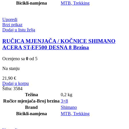
Bicikli-namjena
MTB
,
Trekking
Uporedi
Brzi prikaz
Dodaj u listu želja
RUČICA MJENJAČA / KOČNICE SHIMANO
ACERA ST-EF500 DESNA 8 Brzina
Ocenjeno sa
0
od 5
Na stanju
21,90
€
Dodaj u korpu
Šifra:
3584
Težina
0,2 kg
Ručice mjenjača-Broj brzina
3×8
Brand
Shimano
Bicikli-namjena
MTB
,
Trekking