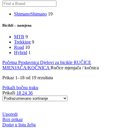
Shimano
Shimano
19
Bicikli – namjena
MTB
9
Trekking
9
Road
10
Hybrid
1
Početna
Prodavnica
Djelovi za bicikle
RUČICE
MJENJAČA/KOČNICA
Ručice mjenjača / kočnica
Prikaz 1–18 od 19 rezultata
Prikaži bočnu traku
Prikaži
18
24
36
Uporedi
Brzi prikaz
Dodaj u listu želja