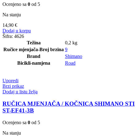
Ocenjeno sa
0
od 5
Na stanju
14,90
€
Dodaj u korpu
Šifra:
4626
Težina
0,2 kg
Ručice mjenjača-Broj brzina
9
Brand
Shimano
Bicikli-namjena
Road
Uporedi
Brzi prikaz
Dodaj u listu želja
RUČICA MJENJAČA / KOČNICA SHIMANO STI
ST-EF41-3B
Ocenjeno sa
0
od 5
Na stanju