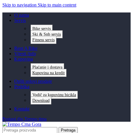
Skip to navigation
Skip to main content
O nama
Servis
Bike servis
Ski & Snb servis
Fitness servis
Rent A Bike
Vijesti /info
Kupovina
Plaćanje i dostava
Kupovina na kredit
Opšti uslovi prodaje
Podrška
Vodič za kupovinu bicikla
Download
Kontakt
Postani dio Tempo tima
Pretraga