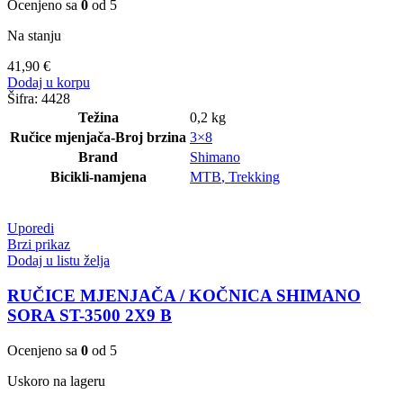
Ocenjeno sa
0
od 5
Na stanju
41,90
€
Dodaj u korpu
Šifra:
4428
Težina
0,2 kg
Ručice mjenjača-Broj brzina
3×8
Brand
Shimano
Bicikli-namjena
MTB
,
Trekking
Uporedi
Brzi prikaz
Dodaj u listu želja
RUČICE MJENJAČA / KOČNICA SHIMANO
SORA ST-3500 2X9 B
Ocenjeno sa
0
od 5
Uskoro na lageru