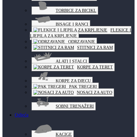
TORBICE ZA BICIKL
BISAGE I RANCI
FLEKICE I
LJEPILA ZA KRPLJENJE
ODRZAVANJE
STITNICI ZA RAM
ALATI I STALCI
KORPE ZA TERET
KORPE ZA DJECU
PAK TREGERI
NOSACI ZA AUTO
SOBNI TRENAŽERI
Odjeća
KACIGE