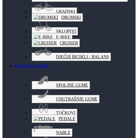
GRADSKI
DRUMSKI
SKLOPIVI
E-BIKE
CRUISER
DJEČIJI BICIKLI / BALANS
Djelovi za bicikle
SPOLJNE GUME
UNUTRAŠNJE GUME
TOČKOVI
PEDALE
NABLE