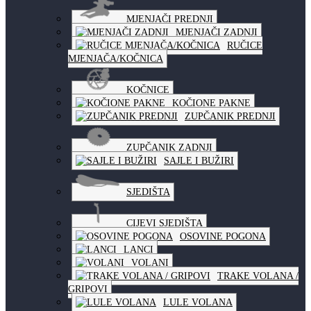
MJENJAČI PREDNJI
MJENJAČI ZADNJI
RUČICE
MJENJAČA/KOČNICA
KOČNICE
KOČIONE PAKNE
ZUPČANIK PREDNJI
ZUPČANIK ZADNJI
SAJLE I BUŽIRI
SJEDIŠTA
CIJEVI SJEDIŠTA
OSOVINE POGONA
LANCI
VOLANI
TRAKE VOLANA /
GRIPOVI
LULE VOLANA