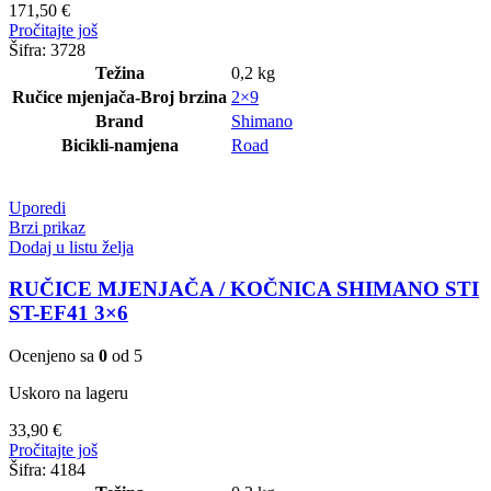
171,50
€
Pročitajte još
Šifra:
3728
Težina
0,2 kg
Ručice mjenjača-Broj brzina
2×9
Brand
Shimano
Bicikli-namjena
Road
Uporedi
Brzi prikaz
Dodaj u listu želja
RUČICE MJENJAČA / KOČNICA SHIMANO STI
ST-EF41 3×6
Ocenjeno sa
0
od 5
Uskoro na lageru
33,90
€
Pročitajte još
Šifra:
4184