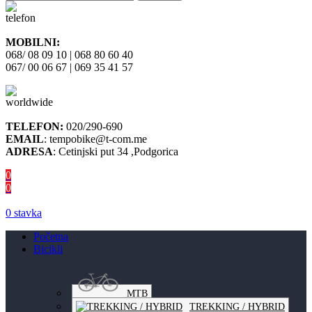
MOBILNI:
068/ 08 09 10 | 068 80 60 40
067/ 00 06 67 | 069 35 41 57
TELEFON:
020/290-690
EMAIL
: tempobike@t-com.me
ADRESA
: Cetinjski put 34 ,Podgorica
0
0
0
stavka
Početna
Bicikli
MTB
TREKKING / HYBRID