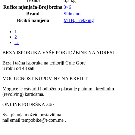
Težina
0,2 kg
Ručice mjenjača-Broj brzina
3×6
Brand
Shimano
Bicikli-namjena
MTB
,
Trekking
1
2
→
BRZA ISPORUKA VAŠE PORUDŽBINE NA ADRESI
Brza i tačna isporuka na teritoriji Crne Gore
u roku od 48 sati
MOGUĆNOST KUPOVINE NA KREDIT
Moguće je ostvariti i odloženo plaćanje platnim i kreditnim
(revolving) karticama.
ONLINE PODRŠKA 24/7
Sva pitanja možete postaviti na
naš email tempobike@t-com.me .