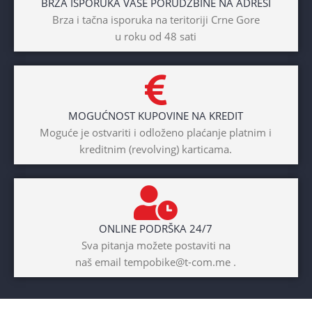
BRZA ISPORUKA VAŠE PORUDŽBINE NA ADRESI
Brza i tačna isporuka na teritoriji Crne Gore
u roku od 48 sati
MOGUĆNOST KUPOVINE NA KREDIT
Moguće je ostvariti i odloženo plaćanje platnim i
kreditnim (revolving) karticama.
ONLINE PODRŠKA 24/7
Sva pitanja možete postaviti na
naš email tempobike@t-com.me .