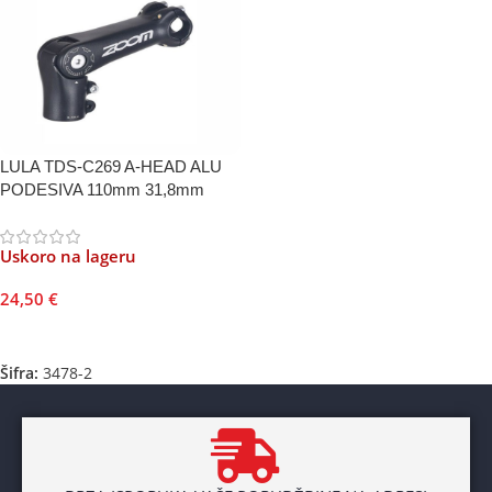
LULA TDS-C269 A-HEAD ALU
PODESIVA 110mm 31,8mm
Uskoro na lageru
24,50
€
Pročitajte Još
Šifra:
3478-2