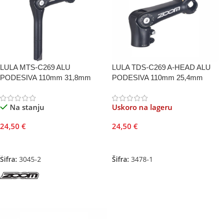
LULA MTS-C269 ALU
LULA TDS-C269 A-HEAD ALU
PODESIVA 110mm 31,8mm
PODESIVA 110mm 25,4mm
Na stanju
Uskoro na lageru
24,50
€
24,50
€
Dodaj U Korpu
Pročitajte Još
Šifra:
3045-2
Šifra:
3478-1