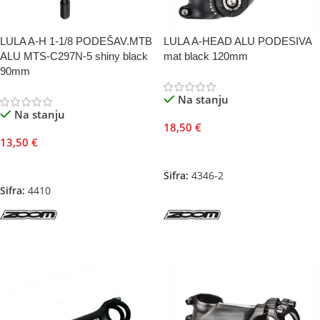
LULA A-H 1-1/8 PODEŠAV.MTB
LULA A-HEAD ALU PODESIVA
ALU MTS-C297N-5 shiny black
mat black 120mm
90mm
Na stanju
Na stanju
18,50
€
13,50
€
Dodaj U Korpu
Dodaj U Korpu
Šifra:
4346-2
Šifra:
4410