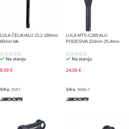
LULA ČELIK/ALU 22,2 180mm
LULA MTS-C269 ALU
80mm blk
PODESIVA 110mm 25,4mm
Na stanju
Na stanju
8,50
€
24,50
€
Dodaj U Korpu
Dodaj U Korpu
Šifra:
3551
Šifra:
3045-1