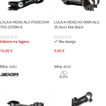
LULA A-HEAD ALU PODESIVA
LULA A-HEAD AS-006N ALU
TDS-D299N-8
25,4mm Mat Black
Uskoro na lageru
Na stanju
16,00
€
9,00
€
Pročitajte Još
Odaberite Opcije
Šifra:
4492
Šifra:
4633