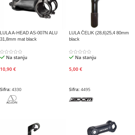
LULA A-HEAD AS-007N ALU
LULA ČELIK (28,6)25,4 80mm
31,8mm mat black
black
Na stanju
Na stanju
10,90
€
5,00
€
Odaberite Opcije
Dodaj U Korpu
Šifra:
4330
Šifra:
4495