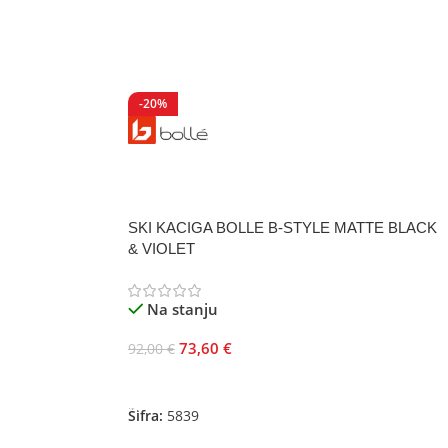
-20%
SKI KACIGA BOLLE B-STYLE MATTE BLACK
& VIOLET
Na stanju
73,60
€
92,00
€
Odaberite Opcije
Šifra:
5839