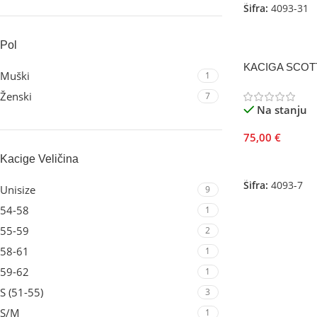
Šifra:
4093-31
Pol
KACIGA SCOTT 
Muški
1
Ženski
7
Na stanju
75,00
€
Kacige Veličina
Odaberite Opci
Šifra:
4093-7
Unisize
9
54-58
1
55-59
2
58-61
1
59-62
1
S (51-55)
3
S/M
1