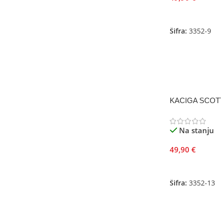
Dodaj U Korpu
Šifra:
3352-9
KACIGA SCOTT
Na stanju
49,90
€
Dodaj U Korpu
Šifra:
3352-13