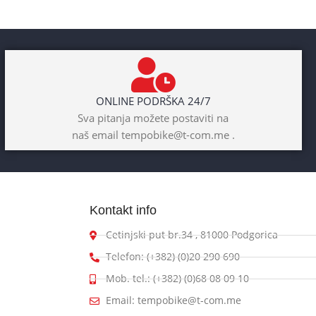
ONLINE PODRŠKA 24/7
Sva pitanja možete postaviti na
naš email tempobike@t-com.me .
Kontakt info
Cetinjski put br.34 , 81000 Podgorica
Telefon: (+382) (0)20 290 690
Mob. tel.: (+382) (0)68 08 09 10
Email: tempobike@t-com.me