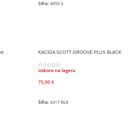
Šifra:
4093-5
ed
KACIGA SCOTT GROOVE PLUS BLACK
Uskoro na lageru
75,00
€
Pročitajte Još
Šifra:
4317-BLK