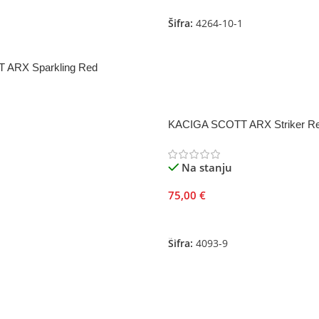
Šifra:
4264-10-1
ARX Sparkling Red
KACIGA SCOTT ARX Striker R
je
Na stanju
75,00
€
Dodaj U Korpu
Šifra:
4093-9