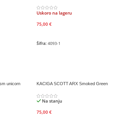
Uskoro na lageru
75,00
€
Pročitajte Još
Šifra:
4093-1
m unicorn
KACIGA SCOTT ARX Smoked Green
Na stanju
75,00
€
Odaberite Opcije