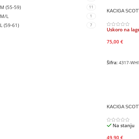
M (55-59)
11
KACIGA SCOT
M/L
1
L (59-61)
7
Uskoro na lag
75,00
€
Pročitajte Još
Šifra:
4317-WHI
KACIGA SCOTT
Na stanju
49,90
€