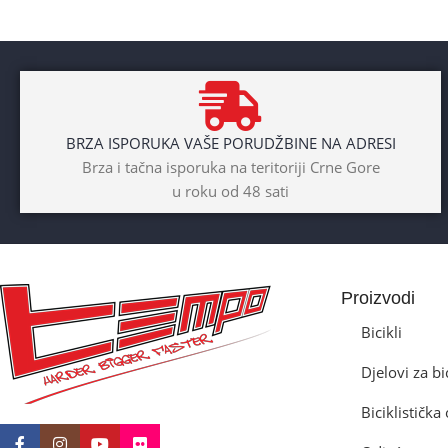
BRZA ISPORUKA VAŠE PORUDŽBINE NA ADRESI
Brza i tačna isporuka na teritoriji Crne Gore
u roku od 48 sati
Proizvodi
Bicikli
Djelovi za bi
Biciklističk