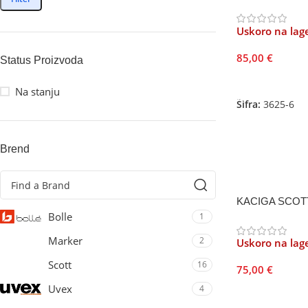
Uskoro na lag
85,00
€
Status Proizvoda
Odaberite Opci
Na stanju
Šifra:
3625-6
Brend
KACIGA SCOTT 
Bolle
1
Marker
2
Uskoro na lag
Scott
16
75,00
€
Uvex
4
Odaberite Opci