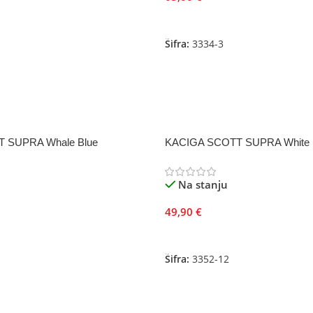
Odaberite Opcije
Šifra:
3334-3
 SUPRA Whale Blue
KACIGA SCOTT SUPRA White
Na stanju
49,90
€
Dodaj U Korpu
Šifra:
3352-12