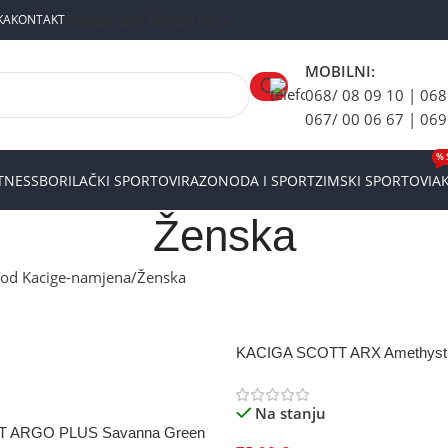
Postani dio Tempo tima
KA
KONTAKT
MOBILNI:
068/ 08 09 10 | 068
067/ 00 06 67 | 069
% 
ITNESS
BORILAČKI SPORTOVI
RAZONODA I SPORT
ZIMSKI SPORTOVI
AK
Ženska
vod Kacige-namjena
Ženska
KACIGA SCOTT ARX Amethyst 
Na stanju
 ARGO PLUS Savanna Green