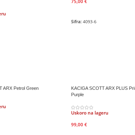
75,00
€
Odaberite Opcije
eru
Šifra:
4093-6
je
ARX Petrol Green
KACIGA SCOTT ARX PLUS Pris
Purple
eru
Uskoro na lageru
99,00
€
je
Pročitajte Još