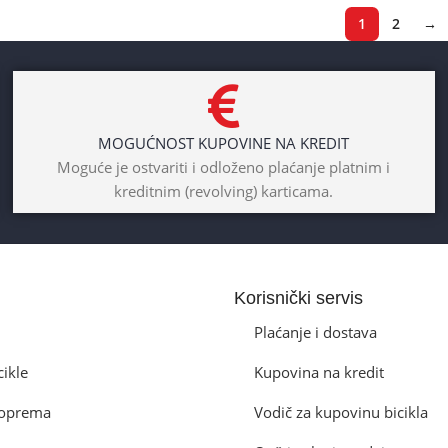
1
2
→
MOGUĆNOST KUPOVINE NA KREDIT
Moguće je ostvariti i odloženo plaćanje platnim i
kreditnim (revolving) karticama.
Korisnički servis
Plaćanje i dostava
cikle
Kupovina na kredit
a oprema
Vodič za kupovinu bicikla