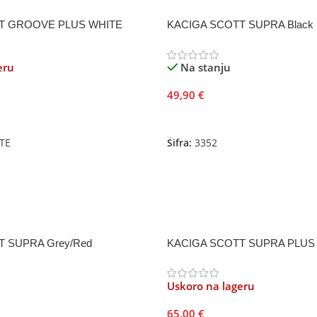
T GROOVE PLUS WHITE
KACIGA SCOTT SUPRA Black
eru
Na stanju
49,90
€
Dodaj U Korpu
TE
Šifra:
3352
 SUPRA Grey/Red
KACIGA SCOTT SUPRA PLUS W
Uskoro na lageru
65,00
€