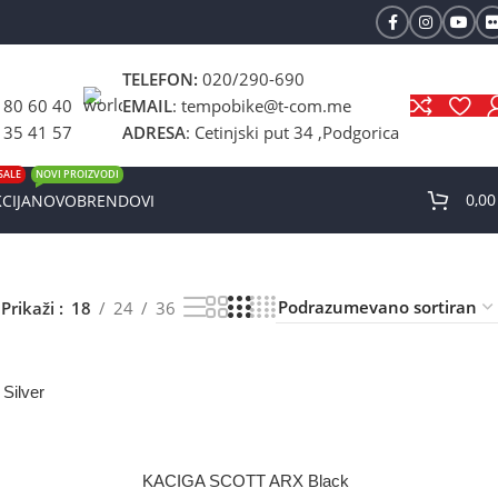
TELEFON:
020/290-690
 80 60 40
EMAIL
: tempobike@t-com.me
 35 41 57
ADRESA
: Cetinjski put 34 ,Podgorica
SALE
NOVI PROIZVODI
0,0
CIJA
NOVO
BRENDOVI
Prikaži
18
24
36
Silver
KACIGA SCOTT ARX Black