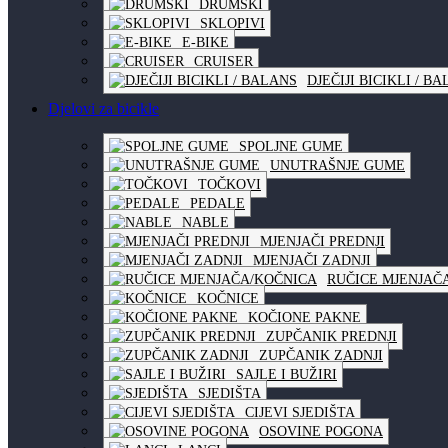
DRUMSKI
SKLOPIVI
E-BIKE
CRUISER
DJEČIJI BICIKLI / B
Djelovi za bicikle
SPOLJNE GUME
UNUTRAŠNJE GUME
TOČKOVI
PEDALE
NABLE
MJENJAČI PREDNJI
MJENJAČI ZADNJI
RUČICE MJENJAČ
KOČNICE
KOČIONE PAKNE
ZUPČANIK PREDNJI
ZUPČANIK ZADNJI
SAJLE I BUŽIRI
SJEDIŠTA
CIJEVI SJEDIŠTA
OSOVINE POGONA