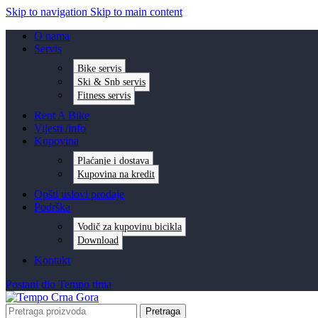
Skip to navigation
Skip to main content
O nama
Servis
Bike servis
Ski & Snb servis
Fitness servis
Rent A Bike
Vijesti /info
Kupovina
Plaćanje i dostava
Kupovina na kredit
Opšti uslovi prodaje
Podrška
Vodič za kupovinu bicikla
Download
Kontakt
Postani dio Tempo tima
Pretraga