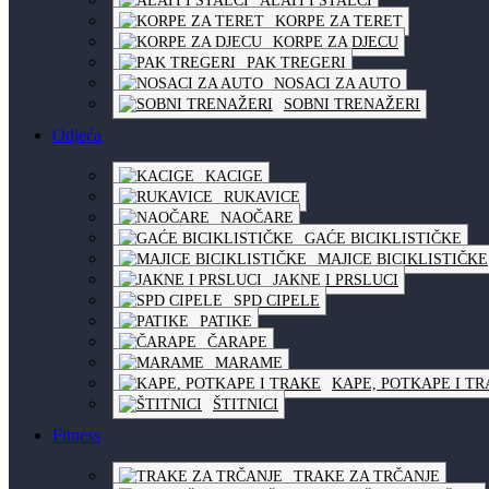
ALATI I STALCI
KORPE ZA TERET
KORPE ZA DJECU
PAK TREGERI
NOSACI ZA AUTO
SOBNI TRENAŽERI
Odjeća
KACIGE
RUKAVICE
NAOČARE
GAĆE BICIKLISTIČKE
MAJICE BICIKLISTIČKE
JAKNE I PRSLUCI
SPD CIPELE
PATIKE
ČARAPE
MARAME
KAPE, POTKAPE I T
ŠTITNICI
Fitness
TRAKE ZA TRČANJE