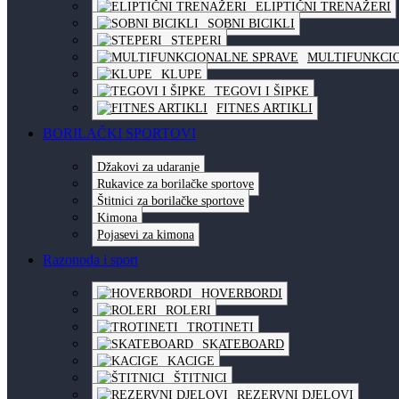
ELIPTIČNI TRENAŽERI
SOBNI BICIKLI
STEPERI
MULTIFUNKCI
KLUPE
TEGOVI I ŠIPKE
FITNES ARTIKLI
BORILAČKI SPORTOVI
Džakovi za udaranje
Rukavice za borilačke sportove
Štitnici za borilačke sportove
Kimona
Pojasevi za kimona
Razonoda i sport
HOVERBORDI
ROLERI
TROTINETI
SKATEBOARD
KACIGE
ŠTITNICI
REZERVNI DJELOVI