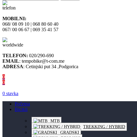
MOBILNI:
068/ 08 09 10 | 068 80 60 40
067/ 00 06 67 | 069 35 41 57
TELEFON:
020/290-690
EMAIL
: tempobike@t-com.me
ADRESA
: Cetinjski put 34 ,Podgorica
0
0
0
stavka
Početna
Bicikli
MTB
TREKKING / HYBRID
GRADSKI