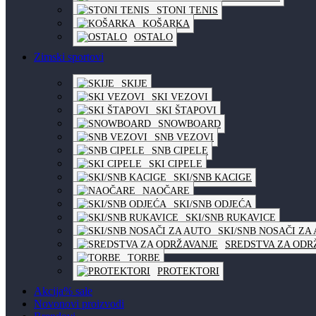
STONI TENIS
KOŠARKA
OSTALO
Zimski sportovi
SKIJE
SKI VEZOVI
SKI ŠTAPOVI
SNOWBOARD
SNB VEZOVI
SNB CIPELE
SKI CIPELE
SKI/SNB KACIGE
NAOČARE
SKI/SNB ODJEĆA
SKI/SNB RUKAVICE
SKI/SNB NOSAČI ZA
SREDSTVA ZA ODR
TORBE
PROTEKTORI
Akcija
% sale
Novo
novi proizvodi