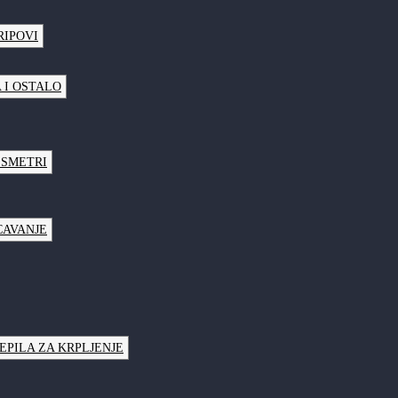
RIPOVI
 I OSTALO
LSMETRI
CAVANJE
JEPILA ZA KRPLJENJE