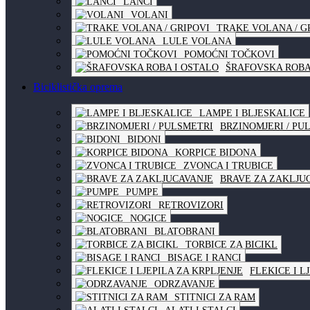
LANCI
VOLANI
TRAKE VOLANA / G
LULE VOLANA
POMOĆNI TOČKOVI
ŠRAFOVSKA ROBA
Biciklistička oprema
LAMPE I BLJESKALICE
BRZINOMJERI / PU
BIDONI
KORPICE BIDONA
ZVONCA I TRUBICE
BRAVE ZA ZAKLJU
PUMPE
RETROVIZORI
NOGICE
BLATOBRANI
TORBICE ZA BICIKL
BISAGE I RANCI
FLEKICE I L
ODRZAVANJE
STITNICI ZA RAM