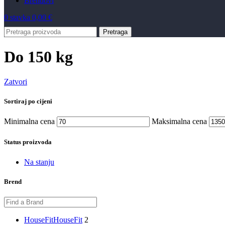
Brendovi
0
stavka
0,00
€
Pretraga
Do 150 kg
Zatvori
Sortiraj po cijeni
Minimalna cena
Maksimalna cena
Status proizvoda
Na stanju
Brend
HouseFit
HouseFit
2