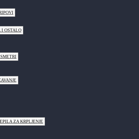
RIPOVI
 I OSTALO
LSMETRI
CAVANJE
JEPILA ZA KRPLJENJE