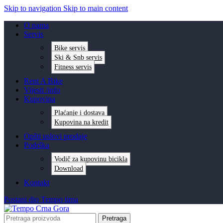
Skip to navigation
Skip to main content
O nama
Servis
Bike servis
Ski & Snb servis
Fitness servis
Rent A Bike
Vijesti /info
Kupovina
Plaćanje i dostava
Kupovina na kredit
Opšti uslovi prodaje
Podrška
Vodič za kupovinu bicikla
Download
Kontakt
Postani dio Tempo tima
Pretraga