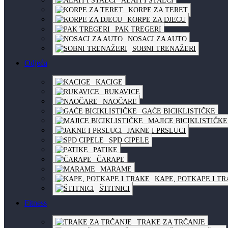
ALATI I STALCI
KORPE ZA TERET
KORPE ZA DJECU
PAK TREGERI
NOSACI ZA AUTO
SOBNI TRENAŽERI
Odjeća
KACIGE
RUKAVICE
NAOČARE
GAĆE BICIKLISTIČKE
MAJICE BICIKLISTIČKE
JAKNE I PRSLUCI
SPD CIPELE
PATIKE
ČARAPE
MARAME
KAPE, POTKAPE I T
ŠTITNICI
Fitness
TRAKE ZA TRČANJE