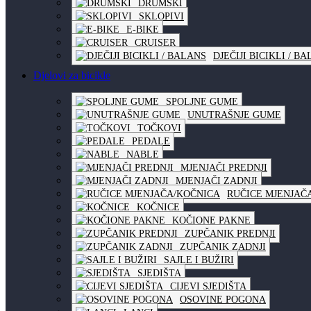
DRUMSKI
SKLOPIVI
E-BIKE
CRUISER
DJEČIJI BICIKLI / B
Djelovi za bicikle
SPOLJNE GUME
UNUTRAŠNJE GUME
TOČKOVI
PEDALE
NABLE
MJENJAČI PREDNJI
MJENJAČI ZADNJI
RUČICE MJENJAČ
KOČNICE
KOČIONE PAKNE
ZUPČANIK PREDNJI
ZUPČANIK ZADNJI
SAJLE I BUŽIRI
SJEDIŠTA
CIJEVI SJEDIŠTA
OSOVINE POGONA