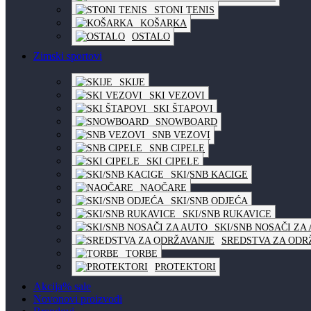
STONI TENIS
KOŠARKA
OSTALO
Zimski sportovi
SKIJE
SKI VEZOVI
SKI ŠTAPOVI
SNOWBOARD
SNB VEZOVI
SNB CIPELE
SKI CIPELE
SKI/SNB KACIGE
NAOČARE
SKI/SNB ODJEĆA
SKI/SNB RUKAVICE
SKI/SNB NOSAČI ZA
SREDSTVA ZA ODR
TORBE
PROTEKTORI
Akcija
% sale
Novo
novi proizvodi