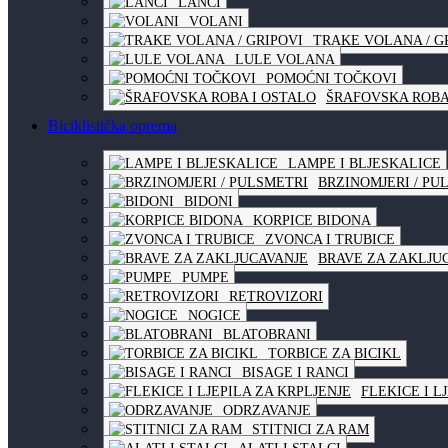
LANCI
VOLANI
TRAKE VOLANA / G
LULE VOLANA
POMOĆNI TOČKOVI
ŠRAFOVSKA ROBA
Biciklistička oprema
LAMPE I BLJESKALICE
BRZINOMJERI / PU
BIDONI
KORPICE BIDONA
ZVONCA I TRUBICE
BRAVE ZA ZAKLJU
PUMPE
RETROVIZORI
NOGICE
BLATOBRANI
TORBICE ZA BICIKL
BISAGE I RANCI
FLEKICE I L
ODRZAVANJE
STITNICI ZA RAM