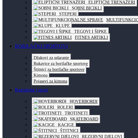
ELIPTIČNI TRENAŽERI
SOBNI BICIKLI
STEPERI
MULTIFUNKCI
KLUPE
TEGOVI I ŠIPKE
FITNES ARTIKLI
BORILAČKI SPORTOVI
Džakovi za udaranje
Rukavice za borilačke sportove
Štitnici za borilačke sportove
Kimona
Pojasevi za kimona
Razonoda i sport
HOVERBORDI
ROLERI
TROTINETI
SKATEBOARD
KACIGE
ŠTITNICI
REZERVNI DJELOVI