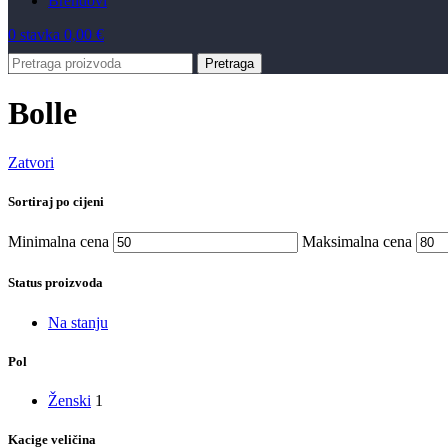
Brendovi
0
stavka
0,00
€
Pretraga
Bolle
Zatvori
Sortiraj po cijeni
Minimalna cena
Maksimalna cena
Status proizvoda
Na stanju
Pol
Ženski
1
Kacige veličina